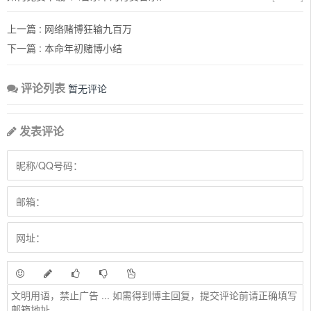
上一篇 :
网络赌博狂输九百万
下一篇 :
本命年初赌博小结
评论列表
暂无评论
发表评论