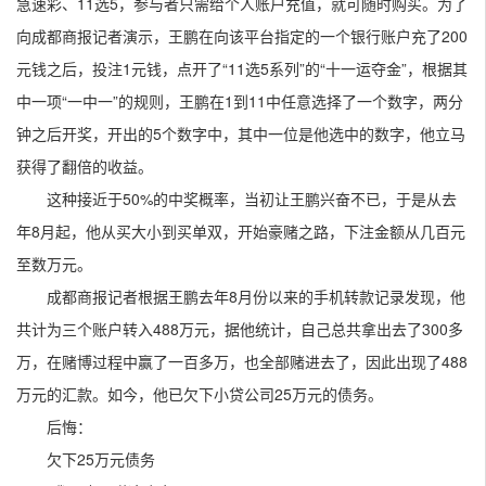
急速彩、11选5，参与者只需给个人账户充值，就可随时购买。为了
向成都商报记者演示，王鹏在向该平台指定的一个银行账户充了200
元钱之后，投注1元钱，点开了“11选5系列”的“十一运夺金”，根据其
中一项“一中一”的规则，王鹏在1到11中任意选择了一个数字，两分
钟之后开奖，开出的5个数字中，其中一位是他选中的数字，他立马
获得了翻倍的收益。
这种接近于50%的中奖概率，当初让王鹏兴奋不已，于是从去
年8月起，他从买大小到买单双，开始豪赌之路，下注金额从几百元
至数万元。
成都商报记者根据王鹏去年8月份以来的手机转款记录发现，他
共计为三个账户转入488万元，据他统计，自己总共拿出去了300多
万，在赌博过程中赢了一百多万，也全部赌进去了，因此出现了488
万元的汇款。如今，他已欠下小贷公司25万元的债务。
后悔：
欠下25万元债务