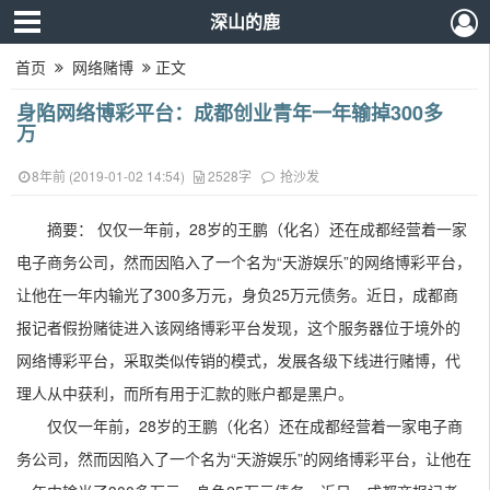
深山的鹿
首页
网络赌博
正文
身陷网络博彩平台：成都创业青年一年输掉300多
万
8年前 (2019-01-02 14:54)
2528字
抢沙发
摘要： 仅仅一年前，28岁的王鹏（化名）还在成都经营着一家
电子商务公司，然而因陷入了一个名为“天游娱乐”的网络博彩平台，
让他在一年内输光了300多万元，身负25万元债务。近日，成都商
报记者假扮赌徒进入该网络博彩平台发现，这个服务器位于境外的
网络博彩平台，采取类似传销的模式，发展各级下线进行赌博，代
理人从中获利，而所有用于汇款的账户都是黑户。
仅仅一年前，28岁的王鹏（化名）还在成都经营着一家电子商
务公司，然而因陷入了一个名为“天游娱乐”的网络博彩平台，让他在