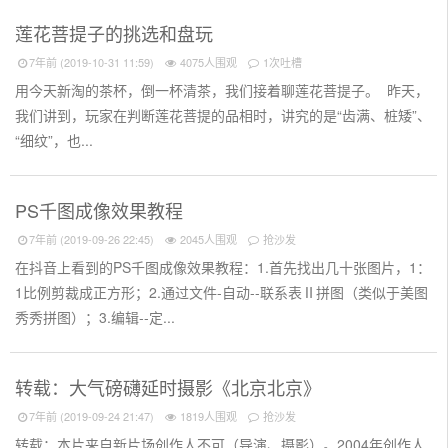
莲花菩提子的挑选和盘玩
7年前 (2019-10-31 11:59)
4075人围观
1次吐槽
用今天新淘的茶杯，倒一杯清茶，我们接着聊莲花菩提子。 昨天，
我们讲到，玩家在判断莲花菩提的品相时，讲究的是“齿满、桩矮”、
“细纹”，也...
PS千图成像效果教程
7年前 (2019-09-26 22:45)
2045人围观
抢沙发
在抖音上看到的PS千图成像效果教程：1.首先找出几十张图片，1：
1比例剪裁成正方形；2.通过文件-自动--联系表Ⅱ拼图（类似于美图
秀秀拼图）；3.编辑--定...
转载：大气磅礴延时摄影《北京北京》
7年前 (2019-09-24 21:47)
1819人围观
抢沙发
转载：本片来自新片场创作人不可（导演、摄影）。2004年创作人