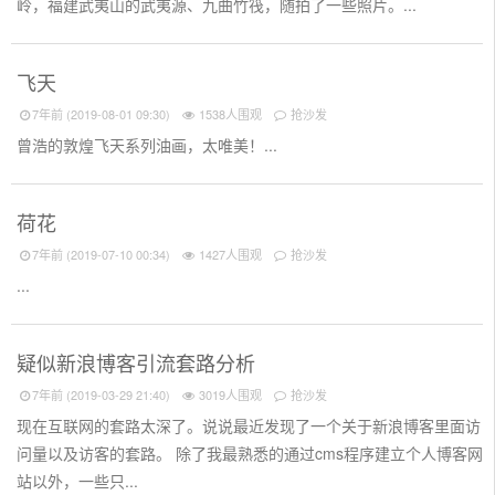
岭，福建武夷山的武夷源、九曲竹筏，随拍了一些照片。...
飞天
7年前 (2019-08-01 09:30)
1538人围观
抢沙发
曾浩的敦煌飞天系列油画，太唯美！...
荷花
7年前 (2019-07-10 00:34)
1427人围观
抢沙发
...
疑似新浪博客引流套路分析
7年前 (2019-03-29 21:40)
3019人围观
抢沙发
现在互联网的套路太深了。说说最近发现了一个关于新浪博客里面访
问量以及访客的套路。 除了我最熟悉的通过cms程序建立个人博客网
站以外，一些只...