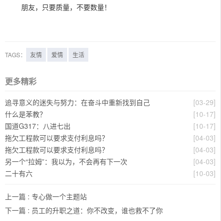
朋友，只要质量，不要数量！
TAGS：
友情
爱情
生活
更多精彩
追寻意义的迷失与努力：在奋斗中重新找到自己
[03-29]
什么是苯教？
[10-17]
国道G317：八进七出
[10-17]
拖欠工程款可以要求支付利息吗？
[04-03]
拖欠工程款可以要求支付利息吗？
[04-03]
另一个“拉姆”：我以为，不会再有下一次
[04-03]
二十有六
[10-03]
上一篇 :
专心做一个主题站
下一篇 :
员工的升职之道：你不改变，谁也救不了你