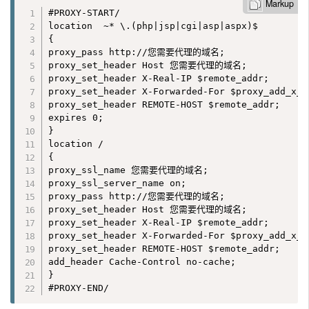
Markup
#PROXY-START/

location  ~* \.(php|jsp|cgi|asp|aspx)$

{

proxy_pass http://您需要代理的域名;

proxy_set_header Host 您需要代理的域名;

proxy_set_header X-Real-IP $remote_addr;

proxy_set_header X-Forwarded-For $proxy_add_x_f
proxy_set_header REMOTE-HOST $remote_addr;

expires 0;

}

location /

{

proxy_ssl_name 您需要代理的域名;

proxy_ssl_server_name on;

proxy_pass http://您需要代理的域名;

proxy_set_header Host 您需要代理的域名;

proxy_set_header X-Real-IP $remote_addr;

proxy_set_header X-Forwarded-For $proxy_add_x_f
proxy_set_header REMOTE-HOST $remote_addr;

add_header Cache-Control no-cache;

}

#PROXY-END/