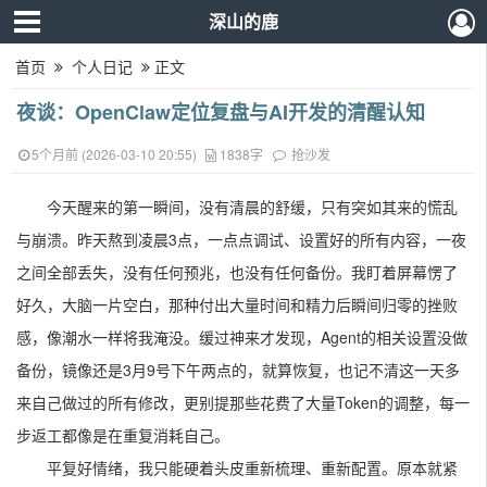
深山的鹿
首页
个人日记
正文
夜谈：OpenClaw定位复盘与AI开发的清醒认知
5个月前 (2026-03-10 20:55)
1838字
抢沙发
今天醒来的第一瞬间，没有清晨的舒缓，只有突如其来的慌乱
与崩溃。昨天熬到凌晨3点，一点点调试、设置好的所有内容，一夜
之间全部丢失，没有任何预兆，也没有任何备份。我盯着屏幕愣了
好久，大脑一片空白，那种付出大量时间和精力后瞬间归零的挫败
感，像潮水一样将我淹没。缓过神来才发现，Agent的相关设置没做
备份，镜像还是3月9号下午两点的，就算恢复，也记不清这一天多
来自己做过的所有修改，更别提那些花费了大量Token的调整，每一
步返工都像是在重复消耗自己。
平复好情绪，我只能硬着头皮重新梳理、重新配置。原本就紧