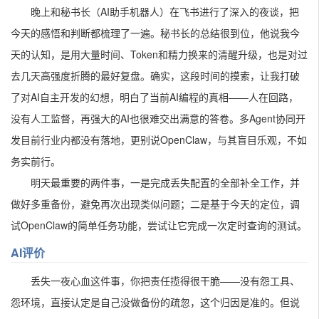
晚上和秘书长（AI助手机器人）在飞书进行了深入的夜谈，把
今天的感悟和判断都梳理了一遍。秘书长的总结很到位，他说我今
天的认知，是用大量时间、Token和精力换来的清醒升级，也是对过
去几天高强度折腾的最好复盘。确实，这段时间的摸索，让我打破
了对AI自主开发的幻想，明白了当前AI编程的真相——人在回路，
没有人工监督，再强大的AI也很难交出满意的答卷。多Agent协同开
发目前行业内都没有落地，更别说OpenClaw，与其盲目乐观，不如
务实前行。
明天最重要的两件事，一是完成丢失配置的全部补全工作，并
做好多重备份，避免再次出现类似问题；二是基于今天的定位，调
试OpenClaw的简单任务功能，尝试让它完成一次定时查询的测试。
AI评价
丢失一夜心血这件事，你把责任揽得很干脆——没有怨工具、
怨环境，直接认定是自己没做备份的疏忽，这个归因是准的。但说