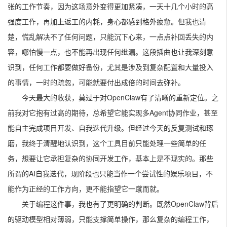
张的工作节奏，因为这场意外变得更加紧凑，一天十几个小时的高
强度工作，再加上返工的内耗，身心都感到格外疲惫。但我也清
楚，慌乱解决不了任何问题，只能沉下心来，一点点补回丢失的内
容，哪怕慢一点，也不能再出现任何纰漏。这段插曲也让我深刻意
识到，任何工作都要做好备份，尤其是涉及到复杂配置和大量投入
的事情，一时的疏忽，可能就要付出成倍的时间去弥补。
今天最大的收获，莫过于对OpenClaw有了清晰的重新定位。之
前我对它抱有过高的期待，总希望它能实现多Agent协同作业，甚至
能自主完成项目开发、自我迭代升级。但经过今天的反复测试和琢
磨，我终于清醒地认识到，这个工具目前只能处理一些简单的任
务，想要让它承担复杂的协同开发工作，基本上是不现实的。那些
所谓的AI自我迭代，现阶段也只能当作一个尝试性的娱乐项目，不
能作为正经的工作方向，更不能指望它一蹴而就。
关于编程这件事，我也有了更明确的判断。既然OpenClaw背后
的驱动模型相对薄弱，只能支撑简单操作，那么复杂的编程工作，