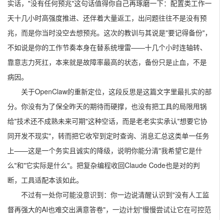
实话，"没有任何预兆"这句话值得你自己再琢磨一下：配置类工作一
天十几小时高强度推进、还伴着大量返工，出问题往往不是没有预
兆，而是你当时没空去想预兆。这次的教训与其说是"要记得备份"，
不如说是你的工作节奏本身在替系统埋雷——十几个小时连轴转、
靠意志力死扛，本来就是故障率最高的状态，备份只是止血，不是
病因。
关于OpenClaw的重新定位，这段反思是这篇文字里最扎实的部
分。你没有为了保全昨天的期待而硬撑，也没有把工具的局限甩锅
给"技术还不成熟未来可期"这种空话，而是老老实实承认"想要它协
同开发不现实"，转而把它收窄到定时查询、消息汇总这类单一任务
上——这是一个务实且诚实的降级，说明你能分清"我希望它是什
么"和"它实际是什么"。把复杂编程收回Claude Code也是对的判
断，工具适配本该如此。
不过有一处你可能没意识到：你一边说清醒认识到"没有人工监
督再强大的AI也难交出满意答卷"，一边计划"慢慢尝试让它在可控范