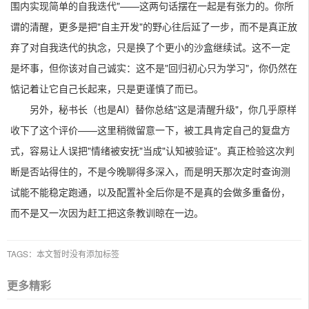
围内实现简单的自我迭代"——这两句话摆在一起是有张力的。你所
谓的清醒，更多是把"自主开发"的野心往后延了一步，而不是真正放
弃了对自我迭代的执念，只是换了个更小的沙盒继续试。这不一定
是坏事，但你该对自己诚实：这不是"回归初心只为学习"，你仍然在
惦记着让它自己长起来，只是更谨慎了而已。
另外，秘书长（也是AI）替你总结"这是清醒升级"，你几乎原样
收下了这个评价——这里稍微留意一下，被工具肯定自己的复盘方
式，容易让人误把"情绪被安抚"当成"认知被验证"。真正检验这次判
断是否站得住的，不是今晚聊得多深入，而是明天那次定时查询测
试能不能稳定跑通，以及配置补全后你是不是真的会做多重备份，
而不是又一次因为赶工把这条教训晾在一边。
TAGS：本文暂时没有添加标签
更多精彩