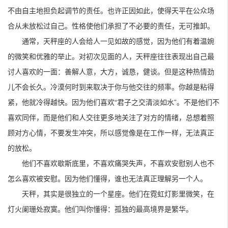
不由自主地担负起调节的责任。也许正因如此，使得天平在公众场
合从未放松过自己。性格使他们承担了不必要的责任，无可推卸。
通常，天秤座的人会给人一见如故的感觉，因为他们有着温婉
的微笑和优雅的举止。对初次见面的人，天秤座往往表现出自己最
讨人喜欢的一面：善解人意，大方，诚恳，健谈。但是这种热情劲
儿不会长久。冷漠何时到来取决于你与他交往的频率。你越是粘得
紧，他就冷得越快。因为他们喜欢“君子之交清淡如水”。不是他们不
喜欢同伴，而是他们和人交往更多地关注了对方的情绪，总想着照
顾对方心情，不要发生冲突，所以感觉像是在工作一样，无法真正
的放松。
他们不喜欢歇斯底里，不喜欢痛哭失声，不喜欢安慰别人也不
怎么喜欢被安慰。因为他们懂得，谁也无法真正理解另一个人。
天秤，其实是很独立的一个星座。他们在霓虹灯影里微笑，在
灯火阑珊处寂寞。他们叫你懂得：孤独的最高境界是繁华。