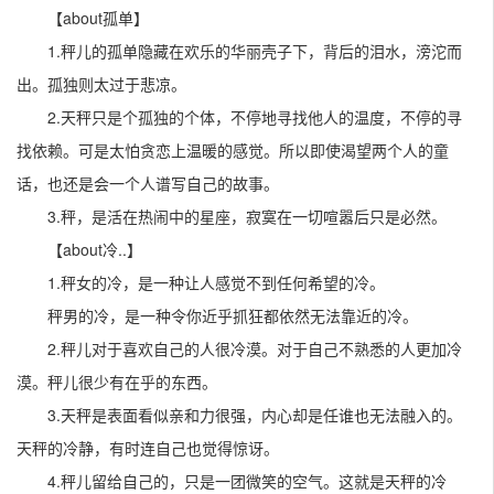
【about孤单】
1.秤儿的孤单隐藏在欢乐的华丽壳子下，背后的泪水，滂沱而
出。孤独则太过于悲凉。
2.天秤只是个孤独的个体，不停地寻找他人的温度，不停的寻
找依赖。可是太怕贪恋上温暖的感觉。所以即使渴望两个人的童
话，也还是会一个人谱写自己的故事。
3.秤，是活在热闹中的星座，寂寞在一切喧嚣后只是必然。
【about冷..】
1.秤女的冷，是一种让人感觉不到任何希望的冷。
秤男的冷，是一种令你近乎抓狂都依然无法靠近的冷。
2.秤儿对于喜欢自己的人很冷漠。对于自己不熟悉的人更加冷
漠。秤儿很少有在乎的东西。
3.天秤是表面看似亲和力很强，内心却是任谁也无法融入的。
天秤的冷静，有时连自己也觉得惊讶。
4.秤儿留给自己的，只是一团微笑的空气。这就是天秤的冷