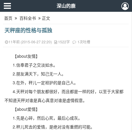
深山的鹿
首页
百科全书
正文
天秤座的性格与孤独
11年前 (2015-06-27 22:20)
1522字
1次吐槽
【about友情】
1.信奉君子之交淡如水。
2.朋友满天下，知己无一人。
3.在外，秤儿一定袒护的是自己人。
4.天秤对每个朋友都很好，而且都是一样的好，以至于大家都
不知道天秤对谁是真心真意对谁是虚情假意。
【about爱情】
1.先是心碎，然后心死，最后心成灰。
2.秤儿死去的爱情，是绝对没有重燃的可能。