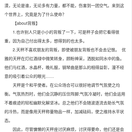
漠，无论是谁，无论多有力量，都不能，伤害到一团空气。来到这
个世界上，究竟是为了什么使命？
【about背叛】
1.也许别人只是小小的背叛了一下，可是秤子会把它看得很
重，因为自己付出得太多，想得到的也太多。
2.天秤不喜欢朋友的背叛，即使被朋友背叛也不会去记恨。 优
雅的天秤在灯红酒绿中微笑转身，顾盼神采，洒脱如同水中的鱼。
他们与红酒，水晶杯，晚礼服，钢琴曲是那么的相得益彰，漫不经
意的吸引着公众的眼光……
天秤是个和平使者。在公众场合可以很好地调节气氛使之均
衡。气氛热烈时，他们会沉静的压住阵脚;气氛冷凝时，他们会运用
不着痕迹的轻松幽默化解坚冰。总之他们不会随波逐流去助长气氛
的冷热，而是像用天秤称量物品一样，加减砝码，使之维持水平状
态。
因此，尽管慵懒的天秤座讨厌麻烦，讨厌得要命，他们还是会