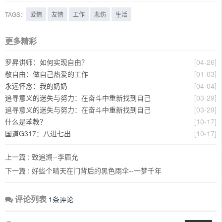
TAGS：
爱情
友情
工作
悲伤
生活
更多精彩
罗昇讲师：如何实现自由？
[04-26]
敬自由：做自己热爱的工作
[01-03]
永远怀念：我的奶奶
[04-04]
追寻意义的迷失与努力：在奋斗中重新找到自己
[03-29]
追寻意义的迷失与努力：在奋斗中重新找到自己
[03-29]
什么是苯教？
[10-17]
国道G317：八进七出
[10-17]
上一篇 :
致追溯--李眉允
下一篇 :
好些个晴天在门背后的黑色雨伞--一梦千年
评论列表
1条评论