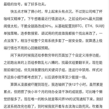
最稳的信号，省了好多功夫。
快五点才眯了俩小时，早上起来头有点沉，不过到公司喝了杯
咖啡又精神了。下午想着最近行情波动大，之前设的40%最大回撤
阈值太松，干脆全链路改成30%，从基础配置到BTC、ETH、SUI的
单独策略，连参数搜索、调试用的兜底值我都挨个找出来改了，一
点没落下，相当于给整个交易系统多套了一层安全垫，就算遇上极
端行情也不用担心回撤超预期。
闲下来的时候我还给参数穷举的页面加了个自定义排序功能，
之前跑出来的上百组参数乱七八糟的，找最优组要翻半天，现在能
按前缀归组，优先排我要找的关键词子组，连运行中禁用、样式对
齐这些小细节都考虑到了，以后调参效率至少能提一倍。
算算从凌晨被吓醒到现在，我连轴转了快12个小时，虽然累是
累点，但把攒了快小半个月的待办全清干净的成就感，可比睡个懒
觉舒服多了。现在唯一的盼头就是等问界V9的试驾通知下来，刚好
这波系统改完也稳了，到时候我就开着车去滨海公路兜风，吹着海