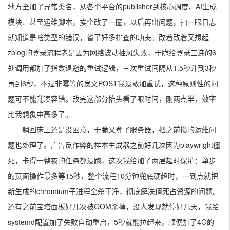
地方全加了异常类名，从各个平台的publisher到核心调度、AI生成
模块、甚至运维脚本，挨个改了一圈，以后再出问题，扫一眼日志
就知道是啥类型的错误，省了好多排查的功夫。改着改着又想起
zblog的登录流程老是因为网络波动抽风失败，干脆给登录三连的6
处调用都加了指数退避的重试逻辑，三次重试间隔从1.5秒升到3秒
再到6秒，不过非幂等的发文POST我没敢加重试，这种原则性的问
题可不能乱凑容错。改完这部分抬头看了眼时间，刚两点半，效率
比我想象中高多了。
躺回床上还是没困意，干脆又登了服务器，把之前攒的运维问
题也处理了。广告反作弊的样本生成器之前好几次因为playwright僵
死，卡得一整夜的任务都没跑，这次我给加了两层超时保护：单步
的页面操作最多等15秒，整个流程10分钟兜底硬超时，一到点就把
新生成的chromium子进程全杀干净，彻底解决僵死占资源的问题。
还有之前宝塔面板好几次被OOM杀掉，没人发现就停好几天，我给
systemd配置加了失败自动重启，5秒就能拉起来，顺便加了4G的