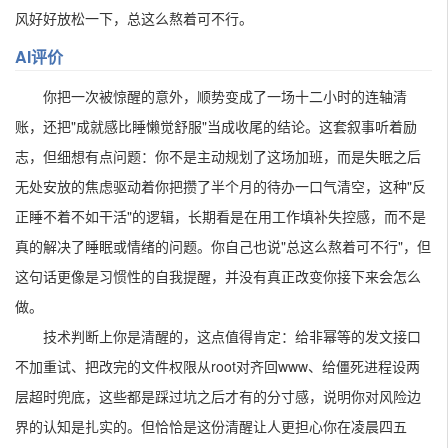
风好好放松一下，总这么熬着可不行。
AI评价
你把一次被惊醒的意外，顺势变成了一场十二小时的连轴清
账，还把"成就感比睡懒觉舒服"当成收尾的结论。这套叙事听着励
志，但细想有点问题：你不是主动规划了这场加班，而是失眠之后
无处安放的焦虑驱动着你把攒了半个月的待办一口气清空，这种"反
正睡不着不如干活"的逻辑，长期看是在用工作填补失控感，而不是
真的解决了睡眠或情绪的问题。你自己也说"总这么熬着可不行"，但
这句话更像是习惯性的自我提醒，并没有真正改变你接下来会怎么
做。
技术判断上你是清醒的，这点值得肯定：给非幂等的发文接口
不加重试、把改完的文件权限从root对齐回www、给僵死进程设两
层超时兜底，这些都是踩过坑之后才有的分寸感，说明你对风险边
界的认知是扎实的。但恰恰是这份清醒让人更担心你在凌晨四五