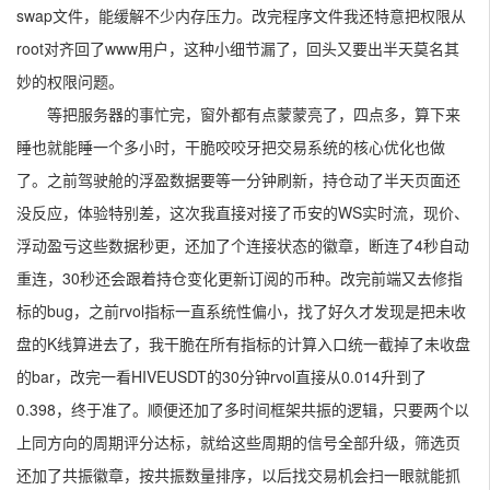
swap文件，能缓解不少内存压力。改完程序文件我还特意把权限从
root对齐回了www用户，这种小细节漏了，回头又要出半天莫名其
妙的权限问题。
等把服务器的事忙完，窗外都有点蒙蒙亮了，四点多，算下来
睡也就能睡一个多小时，干脆咬咬牙把交易系统的核心优化也做
了。之前驾驶舱的浮盈数据要等一分钟刷新，持仓动了半天页面还
没反应，体验特别差，这次我直接对接了币安的WS实时流，现价、
浮动盈亏这些数据秒更，还加了个连接状态的徽章，断连了4秒自动
重连，30秒还会跟着持仓变化更新订阅的币种。改完前端又去修指
标的bug，之前rvol指标一直系统性偏小，找了好久才发现是把未收
盘的K线算进去了，我干脆在所有指标的计算入口统一截掉了未收盘
的bar，改完一看HIVEUSDT的30分钟rvol直接从0.014升到了
0.398，终于准了。顺便还加了多时间框架共振的逻辑，只要两个以
上同方向的周期评分达标，就给这些周期的信号全部升级，筛选页
还加了共振徽章，按共振数量排序，以后找交易机会扫一眼就能抓