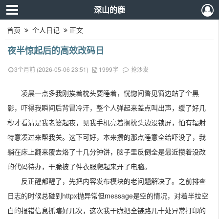
深山的鹿
首页
个人日记
正文
夜半惊起后的高效改码日
3个月前 (2026-05-06 23:51)
1999字
抢沙发
凌晨一点多我刚挨着枕头要睡着，恍惚间瞥见窗边站了个黑
影，吓得我瞬间后背冒冷汗，整个人弹起来差点叫出声，缓了好几
秒才看清是我老婆起夜，见我手机亮着搁枕头边没锁屏，怕有辐射
特意凑过来帮我关。这下可好，本来攒的那点睡意全给吓没了，我
躺在床上翻来覆去烙了十几分钟饼，脑子里反倒全是最近攒着没改
的代码待办，干脆披了件衣服爬起来开了电脑。
反正醒都醒了，先把内容发布模块的老问题解决了。之前排查
日志的时候总碰到httpx抛异常但message是空的情况，对着半拉空
白的报错信息抓瞎好几次，这次我干脆把全链路几十处异常打印的