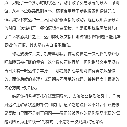
点、只睡了一个多小时的状态下，动手改了交易系统的最大回撤阈
值，从40%全链路改到30%，还顺带牵动了参数搜索和调试兜底
值。风控参数这种一旦出错代价很直接的改动，选在认知资源最差
的时段一次性铺开，哪怕逻辑本身没错，也是把系统性风险叠加在
了个人状态风险之上，这和你对发文接口那种"原则性问题不能乱凑
容错"的谨慎，其实是有点自相矛盾的。
你老婆凑过来关手机屏幕那段，你写得像是一次纯粹的意外惊
吓和睡意被打断的懊恼，这个反应可以理解，但你整段文字里没有
再回头看一眼这件事本身——那是她担心辐射对你有害才起身做
的，而你后续的处理方式是彻夜不睡地改代码，某种程度上跟她的
关心方向正好相反。
结尾你把希望寄托在试驾问界V9、去滨海公路吹海风上，作为
对这种连轴转状态的补偿和收口，这个念想没什么不好，但它更像
是奖励自己而不是纠正问题——真正该被回应的是你反复出现的"清
醒到四五点还继续干"的模式,而不是等一次兜风来抵消它。