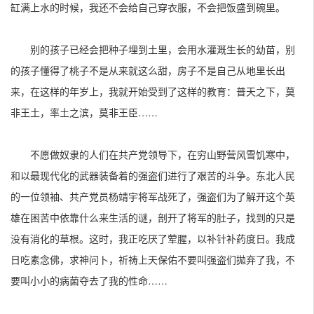
缸满上水的时候，我还不会给自己穿衣服，不会把饭盛到碗里。
别的孩子已经会把种子埋到土里，会用水灌溉生长的幼苗，别
的孩子懂得了桃子不是从来就这么甜，房子不是自己从地里长出
来，在这样的年岁上，我就开始受到了这样的教育：普天之下，莫
非王土，率土之滨，莫非王臣……
不愿做奴隶的人们在共产党领导下，在穷山野营风雪饥寒中，
和以最现代化的武器装备着的强盗们进行了艰苦的斗争。东北人民
的一位领袖、共产党员杨靖宇将军战死了，强盗们为了解开这个英
雄在困苦中依靠什么来生活的谜，剖开了将军的肚子，找到的只是
没有消化的草根。这时，我正吃厌了荤腥，以补针补药度日。我成
日吃素念佛，求神问卜，祈祷上天保佑不要叫强盗们拋弃了我，不
要叫小小的病菌夺去了我的性命……