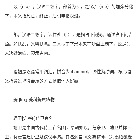
殁（mò），汉语二级字，部首为歹，是“没”（mò）的加旁分化
字，本义指死亡，终止，后引申指隐没。
乩，汉语二级字，读作乩（jī），是指占卜问疑。通过占卜问吉
凶。如扶乩，又叫扶鸾。二人扶丁字形木架在沙盘上划字，说是为
人决疑治病，预示吉凶。
谄媚是汉语常用词汇，拼音为chǎn mèi，词性为动词，核心语
义指通过卑微奉承的方式博取他人好感
菱 [líng]菱科菱属植物
翊卫
[yì wèi]
侍卫官名
翊卫是中国古代侍卫官名[1]，隋朝始设，与亲卫、勋卫并称三
卫，负责宫廷护卫及仪仗事务。其名源自《文选·陈琳〈为袁绍檄豫