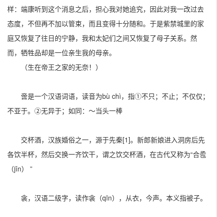
样：端康听到这个消息之后，担心我对她追究，因此对我一改过去
态度，不但再不加以管束，而且变得十分随和。于是紫禁城里的家
庭又恢复了往日的宁静，我和太妃们之间又恢复了母子关系。然
而，牺牲品却是一位亲生我的母亲。
（生在帝王之家的无奈！）
啻是一个汉语词语，读音为bù chì，指①不只；不止；不仅仅；
不亚于。②无异于；如同：～当头一棒
交杯酒，汉族婚俗之一，源于先秦[1]。新郎新娘进入洞房后先
各饮半杯，然后交换一齐饮干，谓之饮交杯酒，在古代又称为“合卺
（jǐn） ”
衾，汉语二级字，读作衾（qīn），从衣，今声。本义指被子。