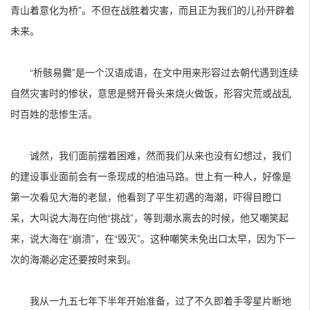
青山着意化为桥”。不但在战胜着灾害，而且正为我们的儿孙开辟着
未来。
“析骸易爨”是一个汉语成语，在文中用来形容过去朝代遇到连续
自然灾害时的惨状，意思是劈开骨头来烧火做饭，形容灾荒或战乱
时百姓的悲惨生活。
诚然，我们面前摆着困难，然而我们从来也没有幻想过，我们
的建设事业面前会有一条现成的柏油马路。世上有一种人，好像是
第一次看见大海的老鼠，他看到了平生初遇的海潮，吓得目瞪口
呆，大叫说大海在向他“挑战”，等到潮水离去的时候，他又嘲笑起
来，说大海在“崩溃”，在“毁灭”。这种嘲笑未免出口太早，因为下一
次的海潮必定还要按时来到。
我从一九五七年下半年开始准备，过了不久即着手零星片断地