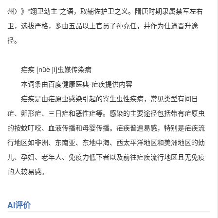
州〉》“翊卫幼主”之语，取辅佐护卫之义。隋唐时期隶属禁军左右
卫，选拔严格，多由五品以上官员子孙充任，并作为仕途晋升途
径。
疟疾 [nüè jí]
虫媒传染病
本词条由百度健康医典-疟疾提供内容
疟疾是由疟原虫感染引起的寄生虫性疾病，常见类型有间日
疟、卵形疟、三日疟和恶性疟等。感染的主要途径包括带有疟原虫
的按蚊叮咬、血液传播和母婴传播。疟疾普遍易感，特别是疟疾流
行地区如非洲、东南亚、东地中海、西太平洋地区和美洲地区的幼
儿、孕妇、老年人、免疫力低下者以及前往疟疾流行地区且无免疫
的人较易感。
AI评价