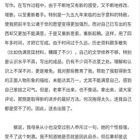
写作。在写作过程中，由于不断地又有新的感受，又不断地修改、
增删，以至重新着手。特别是一九五九年来临的出乎意料的特赦，
使我把前半生公诸于世的愿望变得更加强烈，而对自己已写出的东
西却又更加不能满意，于是又重新思索，重新起稿。这样，用了四
年多时间，才把它写成。由于时间过于久远，历史资料颇多散失
（比如伪满宫廷材料，糟蹋了不少），自己的文学修养不够，特别
是认识水平不高，写出的成品，仍有不少词不达意之处。理解和认
识上不深不对，更是难免。我对那些教育了我，帮助了我取得新生
的正面人物形象的描绘，未能达其万一，尤其不能满意自己，感到
自己笨拙之可气。但是，老拿不出来，也不像话。拿出来，请大家
评论，那倒是取得新的进步的最好方法。何况拖得太久，连我自己
都是受不了的。因此，送去出版了。
据说，我母亲从小也没受过别人申斥过一句，她的个性极强，
受不了这个刺激。我不知道她是否就是因此自杀，但后果却是这