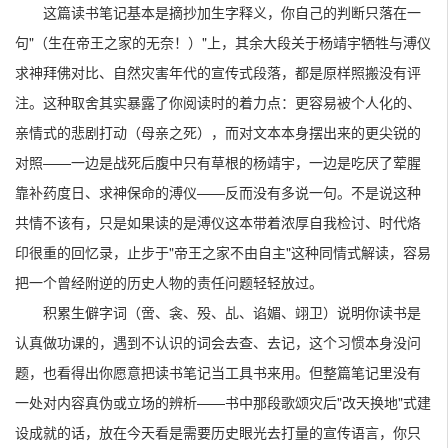
这篇读书笔记基本是摘抄加生字释义，你自己的判断只落在一
句"（生在帝王之家的无奈！）"上，其余大段关于杨靖宇牺牲与溥仪
求神拜佛对比、自然灾害年代的宣传式段落，都是原样照搬没有评
注。这种取舍其实暴露了你阅读时的着力点：更容易被个人化的、
亲情式的悲剧打动（母亲之死），而对文本本身摆出来的更尖锐的
对照——一边是战死后腹中只有草根的杨靖宇，一边是吃厌了荤腥
靠补药度日、求神保命的溥仪——反而没有多说一句。不是说这种
共情不该有，只是如果读的是溥仪这本带着浓厚自我检讨、时代烙
印很重的回忆录，止步于"帝王之家不由自主"这种同情式解读，容易
把一个曾经附逆的历史人物的责任问题轻轻放过。
积累生僻字词（啻、衾、殁、乩、谄媚、翊卫）说明你读书是
认真做功课的，遇到不认识的词会去查、去记，这个习惯本身没问
题，也看得出你愿意把读书笔记当工具书来用。但整篇笔记里没有
一处对内容真伪或立场的辨析——书中那段歌颂灾后"改天换地"式建
设成就的话，放在今天看是需要历史眼光去打量的宣传语言，你只