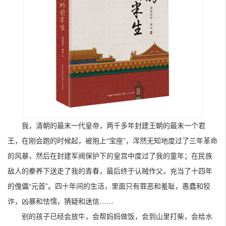
我，清朝的最末一代皇帝，两千多年封建王朝的最末一个君
王，在刚会跑的时候起，被抱上“宝座”，浑然无知地度过了三年革命
的风暴，然后在封建军阀保护下的皇宫中度过了我的童年；在民族
敌人的豢养下送走了我的青春，最后终于认贼作父，充当了十四年
的傀儡“元首”。四十年间的生活，里面只有罪恶和羞耻，愚蠢和狡
诈，凶暴和怯懦，猜疑和迷信……
别的孩子已经会放牛，会帮妈妈做饭，会到山里打柴，会给水