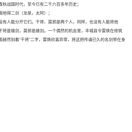
春秋战国时代，至今已有二千六百多年历史；
掘地得二剑（龙泉，太阿）；
没有人能分开它们。干将、莫邪是两个人，同样，也没有人能将他
干将是雄剑，莫邪是雌剑。一个偶然的机会里，丰城县令雷焕在修筑
面赫然刻着“干将”二字，雷焕欣喜异常，将这把传诵已久的名剑带在身