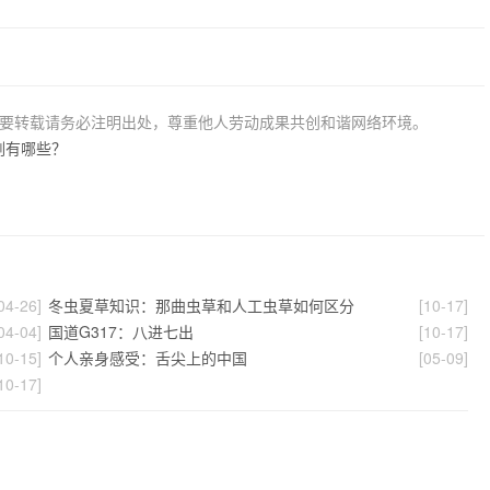
若要转载请务必注明出处，尊重他人劳动成果共创和谐网络环境。
剑有哪些？
04-26]
冬虫夏草知识：那曲虫草和人工虫草如何区分
[10-17]
04-04]
国道G317：八进七出
[10-17]
10-15]
个人亲身感受：舌尖上的中国
[05-09]
10-17]