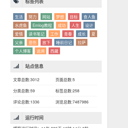
别人眼中的应该。这句话不是安慰，是提醒：
老兄，我没看错吧“30台”？
你的人生，不需要复刻任何人的轨迹。
标签列表
生活
努力
网站
梦想
目标
食人鱼
水虎鱼
Emlog教程
成功
人生
设计
爱情
读书笔记
工作
青春
成长
夏
父亲
悲伤
放下
睡前日记
拉萨
个人博客
追溯
西藏
站点信息
文章总数:3012
页面总数:5
分类总数:59
标签总数:258
评论总数:1336
浏览总数:7487986