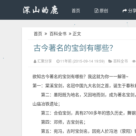
首页
原创
分
首页
百科全书
正文
古今著名的宝剑有哪些？
汇聚分享
11年前 (2015-09-14 19:59)
百科全书
欲知古今著名的宝剑有哪些？我这就为你一一解答~
第一：棠溪宝剑，名冠中国九大名剑之首，诞生于春秋初
第二：墨阳既为地名，又因地而剑，成为著名宝剑
山庙冶铁遗址；
第三：合伯宝剑，具有2700多年的悠久历史，舞
第四：邓师，古宝剑名；
第五：宛冯，古时宝剑名，因宛人於冯池（荥阳）