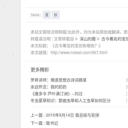
TAGS：
夏
秋
本站文章除注明转载/出处外，均为本站原创或翻译。
转载请注明 : 文章转载自
深山的鹿
古今著名的宝
本文标题：《古今著名的宝剑有哪些？》
本文链接：http://www.noteet.com/867.html
更多精彩
罗昇讲师：佛道思想古诗词摘录
[
永远怀念：我的奶奶
[
《唐多令·芦叶满汀洲》--刘过
[
冬虫夏草知识：那曲虫草和人工虫草如何区分
[
上一篇 :
2015年9月14日 我总结与安排
下一篇 :
致书记