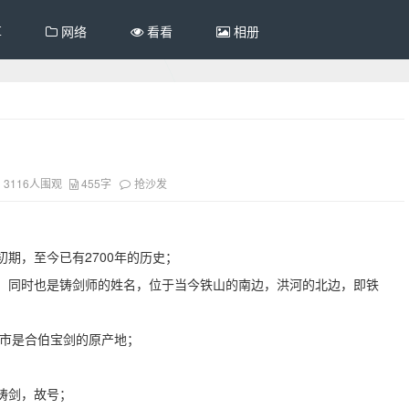
享
网络
看看
相册
3116人围观
455字
抢沙发
期，至今已有2700年的历史；
，同时也是铸剑师的姓名，位于当今铁山的南边，洪河的北边，即铁
钢市是合伯宝剑的原产地；
铸剑，故号；