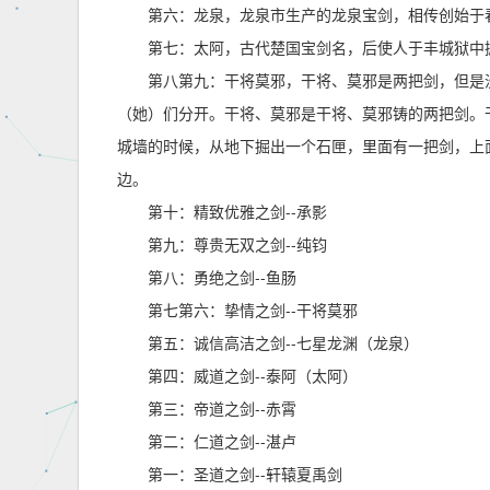
第六：龙泉，龙泉市生产的龙泉宝剑，相传创始于
第七：太阿，古代楚国宝剑名，后使人于丰城狱中
第八第九：干将莫邪，干将、莫邪是两把剑，但是
（她）们分开。干将、莫邪是干将、莫邪铸的两把剑。
城墙的时候，从地下掘出一个石匣，里面有一把剑，上
边。
第十：精致优雅之剑--承影
第九：尊贵无双之剑--纯钧
第八：勇绝之剑--鱼肠
第七第六：挚情之剑--干将莫邪
第五：诚信高洁之剑--七星龙渊（龙泉）
第四：威道之剑--泰阿（太阿）
第三：帝道之剑--赤霄
第二：仁道之剑--湛卢
第一：圣道之剑--轩辕夏禹剑