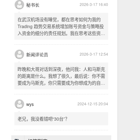
头空。青山依旧在，几度夕阳红。白发渔樵江
渚上，惯看秋月春风。一壶浊酒喜相逢。古今
多少事，都付笑谈中。这首词是《三国演义》
的开篇词，气势磅礴，感慨历史兴衰、人生短
暂。晚饭时在墙上看到这句诗，让人感慨万
秘书长
2026-3-17 16:40
千。历史长河滚滚向前，多少英雄豪杰都随江
水而去。人生短暂，更应珍惜当下，做好每一
在武汉机场没有睡觉，都在思考如何为我的
件事。
Trading 趋势交易系统增加账号资金与策略投
入资金的细分的责任规划。我在思考这些资金
的关系以及逻辑，账号资金是总资金池，策略
投入资金是每个策略单独分配的资金。昨天回
到家之后，我也在为博客增加这些功能，把交
新闻评论员
2026-3-17 12:54
易系统理念落实到代码层面。东西用久了需要
维护，人也是一样，累了就要好好休息。
昨晚和大哥对话到深夜，他问我：人和马斯克
的距离是什么。我想了很久，最后说：你不需
要成为马斯克，你只需要成为你想成为的自
己。说完这句话，我自己也被触动了。我们总
以为差距是钱、是资源、是运气，但真正的差
距可能是——马斯克从不问我应该成为谁，他
wys
2024-12-15 20:04
只问我想做什么。而我们，花了太多时间活成