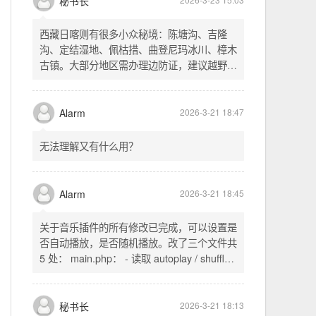
不起早，还是为了省事花更多的钱用中转。链
式代理两层梯子上美国家庭静态 ip 登号，
SSH 用 gost 做 HTTP+SOCKS 转换才能用
多 Agent。配置麻烦了点，设定好了后直接任
秘书长
2026-3-23 15:03
意 IP 进行 SSH 登录。畅用，值得纪念。
西藏日喀则有很多小众秘境：陈塘沟、吉隆
沟、定结湿地、佩枯措、曲登尼玛冰川、樟木
古镇。大部分地区需办理边防证，建议越野
车，最佳季节 5-10 月。从日喀则出发可陆路
经吉隆口岸前往加德满都，沿途风景绝美。
Alarm
2026-3-21 18:47
无法理解又有什么用？
Alarm
2026-3-21 18:45
关于音乐插件的所有修改已完成，可以设置是
否自动播放，是否随机播放。改了三个文件共
5 处： main.php： - 读取 autoplay / shuffle