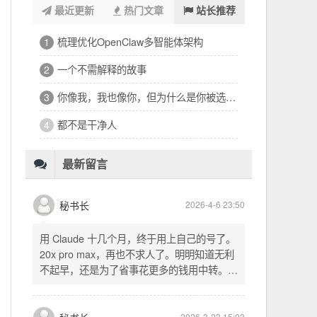
最近更新
热门文章
站长推荐
浑浑噩噩一整天，签了个十万的工程
1
32岁的深夜，有点惶恐
2
修车、装盖板、忙到深夜的琐碎一天
3
看完文德的二手房，护板一路响回电城
4
为孩子选学区的纠结，和深夜的释然
5
十六万二千八提了特斯拉，又看上东园公馆
6
最新留言
秘书长
2026-4-6 23:50
用 Claude 十几个月，终于用上自己的号了。
20x pro max，再也不求人了。明明知道无利