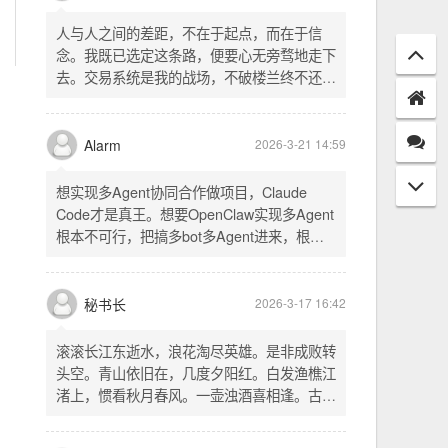
配置项 - 保存时写入这两个配置 - 表单中新增
一行两个复选框（自动播放音乐 / 默认随机播
放），带配套 CSS track.php： - 在 var
秘书长
2026-3-21 18:13
playlist = [...] 后面输出 _p4zAutoplay 和
_p4zShuffle 两个 JS 变量 script.js： -
人与人之间的差距，不在于起点，而在于信
autoplay 从后端变量读取，不再硬编码 false
念。我既已选定这条路，便要心无旁骛地走下
- shuffle 后台开启时强制随机，否则走
去。交易系统是我的战场，不破楼兰终不还。
localStorage 用户偏好
一切桎梏，皆为浮云；一切杂念，皆可舍弃。
唯有目标，不可动摇。
Alarm
2026-3-21 14:59
想实现多Agent协同合作做项目，Claude
Code才是真王。想要OpenClaw实现多Agent
根本不可行，把搞多bot多Agent进来，根本
就是给opus画蛇添足。
秘书长
2026-3-17 16:42
滚滚长江东逝水，浪花淘尽英雄。是非成败转