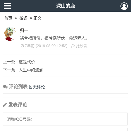
深山的鹿
首页
微语
正文
归一
祸兮福所倚，福兮祸所伏，命运弄人。
7年前 (2019-08-09 12:52)
抢沙发
上一条 :
这是代价
下一条 :
人生中的波澜
评论列表
暂无评论
发表评论