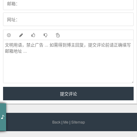
童话镇
小野来了
童话镇 - 小野来了
Back
|
Me
|
Sitemap
作词：竹君
作曲：暗杠