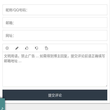
乌兰巴托的夜
丹正母子