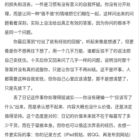
的损失和沮丧，一件是习惯有没有意义的自我怀疑。你没有分开处
理，而是让同一种"值不值"的情绪把它们糊在一起，这样问出来的问
题看着深刻，实际上没法给出真正有效的答案，因为你问的根本不
是同一个问题。
你最后落到"付出了就有经验的回报"，听起来像是想通了，但更
像是你不想再往下想了，用一个几乎万能、谁都反驳不了的说法把
自己安抚住。十天后你又回来问了几乎一样的问题，说明当时那个
答案并没有真的说服你，只是让你当下不再纠结。这不是坏事，人
都需要这种自我安抚，但你自己心里应该清楚，那不是想清楚了，
只是先放下了。
丢了日记这件事你处理得挺诚实——你没有硬编一个"应该写了
什么"出来，而是承认想不起来、内容大概也没什么价值，还是决定
值得坚持。这个态度是对的：日记的价值本来就不在于每篇写了多
少干货，而在于留痕本身。但你也可以借这次弄丢的经历，去想一
件更实际的事：你的记录方式（iPad剪贴、转QQ、再发布到网站）