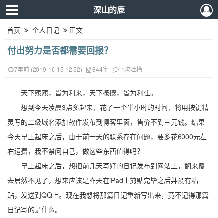
深山的鹿
首页
个人日记
正文
付出努力是否都需要回报？
7年前 (2019-10-15 12:52)
844字
1次吐槽
天下熙熙，皆为利来，天下攘攘，皆为利往。
想到今天凌晨3点多起来，花了一个半小时的时间，将用按键精
灵写的二级域名添加软件发布到博客里面，售价不到三元钱。结果
今天早上起床之后，由于前一天的联系存在问题，要多花6000元左
右运费，我不禁问自己，做这些东西值得吗？
早上起床之后，想把前几天写好的日记发布到网站上，翻来覆
去居然不见了，想来应该是昨天在iPad上剪贴完毕之后并没有粘
贴，发送到QQ上。现在我想将那篇日记重新写出来，竟不记得那篇
日记写的是什么。