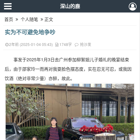
深山的鹿
首页
个人随笔
正文
实为不可避免地争吵
2年前 (2025-01-04 05:43)
1748字
抢沙发
事发于2025年1月3日去广州参加柳絮姐儿子婚礼的晚宴结束
后，由于邵家玲一而再对我耍脸色摆态度，实在忍无可忍，或我因
饮酒（绝对非常少量）亦醉，故此。