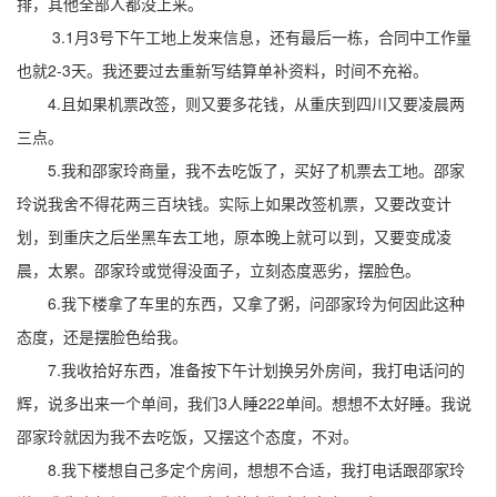
排，其他全部人都没上来。
3.1月3号下午工地上发来信息，还有最后一栋，合同中工作量
也就2-3天。我还要过去重新写结算单补资料，时间不充裕。
4.且如果机票改签，则又要多花钱，从重庆到四川又要凌晨两
三点。
5.我和邵家玲商量，我不去吃饭了，买好了机票去工地。邵家
玲说我舍不得花两三百块钱。实际上如果改签机票，又要改变计
划，到重庆之后坐黑车去工地，原本晚上就可以到，又要变成凌
晨，太累。邵家玲或觉得没面子，立刻态度恶劣，摆脸色。
6.我下楼拿了车里的东西，又拿了粥，问邵家玲为何因此这种
态度，还是摆脸色给我。
7.我收拾好东西，准备按下午计划换另外房间，我打电话问的
辉，说多出来一个单间，我们3人睡222单间。想想不太好睡。我说
邵家玲就因为我不去吃饭，又摆这个态度，不对。
8.我下楼想自己多定个房间，想想不合适，我打电话跟邵家玲