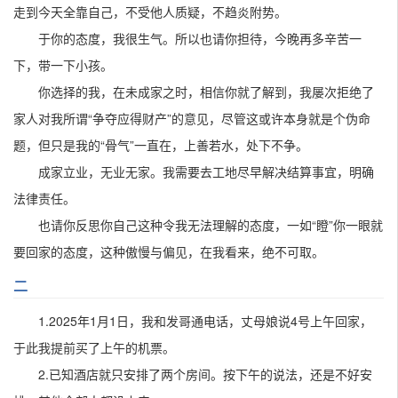
走到今天全靠自己，不受他人质疑，不趋炎附势。
于你的态度，我很生气。所以也请你担待，今晚再多辛苦一
下，带一下小孩。
你选择的我，在未成家之时，相信你就了解到，我屡次拒绝了
家人对我所谓“争夺应得财产”的意见，尽管这或许本身就是个伪命
题，但只是我的“骨气”一直在，上善若水，处下不争。
成家立业，无业无家。我需要去工地尽早解决结算事宜，明确
法律责任。
也请你反思你自己这种令我无法理解的态度，一如“瞪”你一眼就
要回家的态度，这种傲慢与偏见，在我看来，绝不可取。
二
1.2025年1月1日，我和发哥通电话，丈母娘说4号上午回家，
于此我提前买了上午的机票。
2.已知酒店就只安排了两个房间。按下午的说法，还是不好安