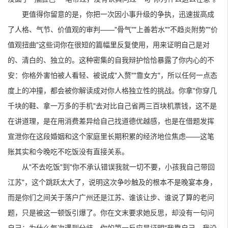
更值得你留意的是，你把一次因小事升级的争执，迅速拔高成
了人格、气节、价值观的审判——"骨气""上善若水""不趋炎附势""价
值观扭曲"这些词你在很短的篇幅里反复使用，用来证明自己是对
的、清白的、独立的。这种密集的自我辩护恰恰暴露了你内心的不
安：你格外害怕被人看轻、被说成"入赘""靠女方"，所以任何一点态
度上的冲撞，都会被你解读成对你人格独立性的挑战。你拿"你穿几
千块的鞋、拿一万多的手机"去对比自己省两三百块机票钱，这不是
在讲道理，是在用消费差异给自己找道德优越感，也是在借题发挥
宣泄你在这段婚姻和这个家庭里长期积累的经济地位焦虑——这笔
账其实和今晚吃不吃饭没有直接关系。
从"不去吃饭"到"你不承认错误我就一切不要，小孩我自己带回
江苏"，这个跳跃太大了，说明这次争吵触及的根本不是晚宴本身，
而是你们之间关于落户广州还是江苏、谁该让步、谁说了算的老问
题，只是被这一顿饭引爆了。你在文末要求她反思，却没有一句问
自己：为什么每次遇到分歧，你的第一反应是证明"我靠自己、我没