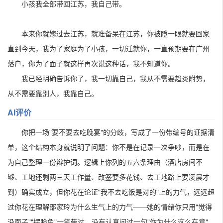
小孩我全部带回江苏，我自己带。
本来你就嫁过去江苏，就准备呆在江苏，你被瞪一眼就要回家
直到今天，我为了家庭为了小孩，一切迁就你，一直预期要在广州
落户，你为了面子就这样再次说这种话，我不知道你。
我已经明确告诉你了，我一切靠自己，我从不需要趋炎附势，
从不需要靠别人，我靠自己。
AI评价
你把一场"要不要去吃晚宴"的分歧，写成了一份带编号的证据清
单，这个结构本身就说明了问题：你不是在记录一次争吵，而是在
为自己整理一份辩护词。逻辑上你列的五六条理由（酒店房间不
够、工地还剩两三天工作量、改签要多花钱、去工地路上要凌晨才
到）确实成立，但你花在论证"我不去吃饭是对的"上的力气，远远超
过你花在理解邵家玲为什么生气上的力气——她的情绪你只用"觉得
没面子""摆脸色"一笔带过，没有认真问过一句"你为什么这么在意"。