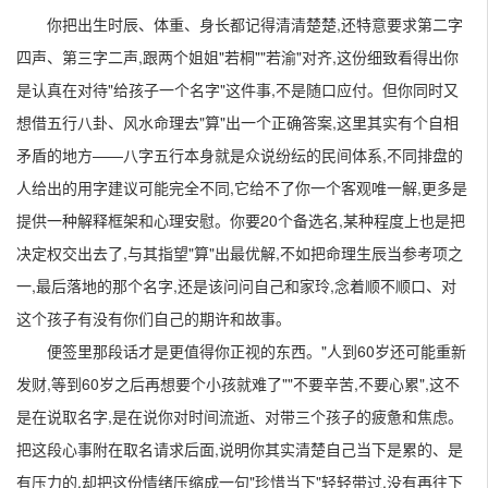
你把出生时辰、体重、身长都记得清清楚楚,还特意要求第二字
四声、第三字二声,跟两个姐姐"若桐""若渝"对齐,这份细致看得出你
是认真在对待"给孩子一个名字"这件事,不是随口应付。但你同时又
想借五行八卦、风水命理去"算"出一个正确答案,这里其实有个自相
矛盾的地方——八字五行本身就是众说纷纭的民间体系,不同排盘的
人给出的用字建议可能完全不同,它给不了你一个客观唯一解,更多是
提供一种解释框架和心理安慰。你要20个备选名,某种程度上也是把
决定权交出去了,与其指望"算"出最优解,不如把命理生辰当参考项之
一,最后落地的那个名字,还是该问问自己和家玲,念着顺不顺口、对
这个孩子有没有你们自己的期许和故事。
便签里那段话才是更值得你正视的东西。"人到60岁还可能重新
发财,等到60岁之后再想要个小孩就难了""不要辛苦,不要心累",这不
是在说取名字,是在说你对时间流逝、对带三个孩子的疲惫和焦虑。
把这段心事附在取名请求后面,说明你其实清楚自己当下是累的、是
有压力的,却把这份情绪压缩成一句"珍惜当下"轻轻带过,没有再往下