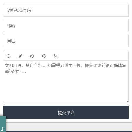
June
arkady sevidov