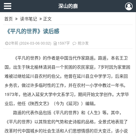
深山的鹿
首页
读书笔记
正文
《平凡的世界》读后感
2年前 (2024-03-06 00:02)
1597字
抢沙发
《平凡的世界》的作者是中国当代作家路遥。路遥，本名王卫
国，出生于陕北榆林清涧县一个贫困的农民家庭，7岁时因为家里困
难被过继给延川县农村的伯父。他曾在延川县立中学学习，后来回
乡务农，做过许多临时性的工作，并在农村一小学中教过一年书。
1973年，他进入延安大学中文系学习，期间开始文学创作。大学毕
业后，他任《陕西文艺》（今为《延河》）编辑。
路遥的代表作品包括《平凡的世界》和《人生》等。其中，
《平凡的世界》以其恢宏的气势和史诗般的品格，全景式地表现了
改革时代中国城乡的社会生活和人们思想情感的巨大变迁，该小说