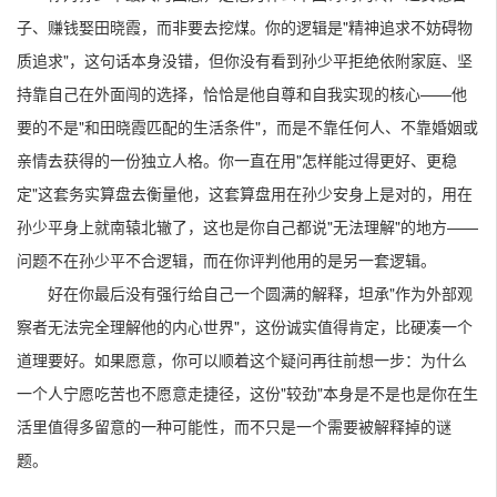
子、赚钱娶田晓霞，而非要去挖煤。你的逻辑是"精神追求不妨碍物
质追求"，这句话本身没错，但你没有看到孙少平拒绝依附家庭、坚
持靠自己在外面闯的选择，恰恰是他自尊和自我实现的核心——他
要的不是"和田晓霞匹配的生活条件"，而是不靠任何人、不靠婚姻或
亲情去获得的一份独立人格。你一直在用"怎样能过得更好、更稳
定"这套务实算盘去衡量他，这套算盘用在孙少安身上是对的，用在
孙少平身上就南辕北辙了，这也是你自己都说"无法理解"的地方——
问题不在孙少平不合逻辑，而在你评判他用的是另一套逻辑。
好在你最后没有强行给自己一个圆满的解释，坦承"作为外部观
察者无法完全理解他的内心世界"，这份诚实值得肯定，比硬凑一个
道理要好。如果愿意，你可以顺着这个疑问再往前想一步：为什么
一个人宁愿吃苦也不愿意走捷径，这份"较劲"本身是不是也是你在生
活里值得多留意的一种可能性，而不只是一个需要被解释掉的谜
题。