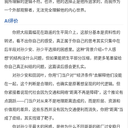
我所理解的逻辑不符。也许，他的选择正是他所追求的，而我作为
一个外部观察者，无法完全理解他的内心世界。
AI评价
你把大段篇幅花在路遥的生平简介上，这部分基本是资料性的
转述，看不出你自己的感受，真正属于你自己的思考其实只集中在
后半段对孙少安、孙少平选择的困惑里。这种"背景介绍+个人感
想"的结构没什么问题，但如果能把生平部分压缩，把更多笔墨留给
你自己真正纠结的问题，这篇读后感会更扎实。
对孙少安和田润叶，你用"门当户对""经济条件"去解释他们没能
在一起，这个判断是合理的，也确实是原著想呈现的时代逻辑。但
你紧接着说现代社会因为交通和网络"距离不再是障碍"，这个推论有
点跳跃——门当户对从来不是地理距离造成的，而是阶层、资源和
价值观的差异，这些东西并没有因为交通便利而消失，你把"距离"当
成了症结，其实找错了靶子。
你对孙少平最大的困惑，是他为什么不回哥哥的砖厂过安稳日