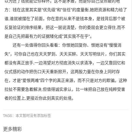
以为还了钱就能让你释怀。这不是矛盾，而是你自己没点破的地
方：钱在这里其实是"优先级"和"信任"的度量衡,她把资源和精力给了
谁,谁就被摆在了前面，你在意的从来不是钱本身，是钱背后那个被
反复验证的排序结果，把这一层说清楚，你的委屈会更立得住,而不
是自己先把最有力的证据矮化成"其实我不在乎"。
还有一处值得你回头看看：你恨她回复你、恨她没有"慢慢消
失"，可你自己也在天天梦到、天天买醉、天天写明信片，你们其实
都没有真正放手,一边渴望对方彻底消失以求清净，一边又靠回忆和
仪式感的动作把伤口天天重新掀开，这两股力量在你身上同时存
在，才是"爱恨两难"四个字的真正来源，而不只是对方的欺骗。这种
拉扯不需要急着解决,但值得诚实承认，比一味把自己放在纯粹受害
者的位置上,更接近你此刻真实的处境。
TAGS：本文暂时没有添加标签
更多精彩