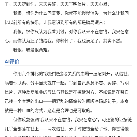
了，天天梦到你，天天买醉，天天写明信片，天天心累；
我恨，恨你为什么回复我，你就不能慢慢消失，为什么让我回
忆以前所有的快乐，让我意识到所有的都是骗局谎言；
我恨，恨你只认为我看到钱，对你我从来不在意钱，我只在意
心，而你认为还了钱给我，你释怀了，我也满足了，其实不然。
我恨，我爱恨两难。
AI评价
你用六个排比的"我恨"把这段关系的崩塌一层层剥开，从借钱、
瞒着你联系、分手当天就在一起，写到自己念念不忘、买醉、写明
信片，这种反复堆叠的写法与其说是在控诉对方，不如说是在替自
己找一个宣泄的出口——把混乱的情绪按时间顺序码成句子，本身
就是一种止血的方式，这点是合理也是可取的。
但你反复强调"我从来不在意钱，我只在意心"，可通篇的证据链
几乎全部落在钱上——两次借钱、分手时把钱全给了他、你觉得他