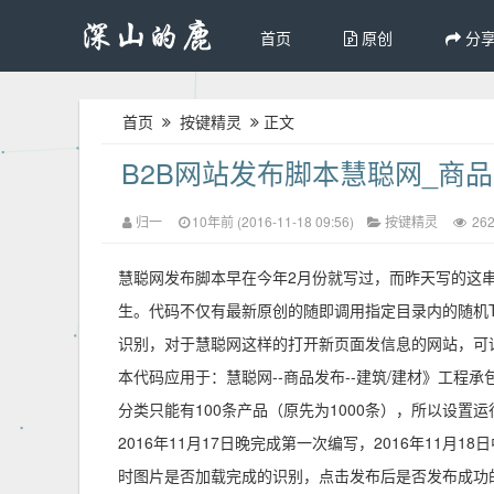
首页
原创
分
首页
按键精灵
正文
B2B网站发布脚本慧聪网_商
归一
10年前 (2016-11-18 09:56)
按键精灵
26
慧聪网发布脚本早在今年2月份就写过，而昨天写的这
生。代码不仅有最新原创的随即调用指定目录内的随机
识别，对于慧聪网这样的打开新页面发信息的网站，可
本代码应用于：慧聪网--商品发布--建筑/建材》工程
分类只能有100条产品（原先为1000条），所以设置运
2016年11月17日晚完成第一次编写，2016年11
时图片是否加载完成的识别，点击发布后是否发布成功