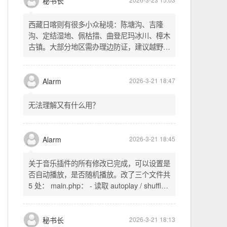
不起早，还是为了省事花更多的钱用中转。链
式代理两层梯子上美国家庭静态 ip 登号，
SSH 用 gost 做 HTTP+SOCKS 转换才能用
多 Agent。配置麻烦了点，设定好了后直接任
秘书长
2026-3-23 15:03
意 IP 进行 SSH 登录。畅用，值得纪念。
西藏日喀则有很多小众秘境：陈塘沟、吉隆
沟、定结湿地、佩枯措、曲登尼玛冰川、樟木
古镇。大部分地区需办理边防证，建议越野
车，最佳季节 5-10 月。从日喀则出发可陆路
经吉隆口岸前往加德满都，沿途风景绝美。
Alarm
2026-3-21 18:47
无法理解又有什么用？
Alarm
2026-3-21 18:45
关于音乐插件的所有修改已完成，可以设置是
否自动播放，是否随机播放。改了三个文件共
5 处： main.php： - 读取 autoplay / shuffle