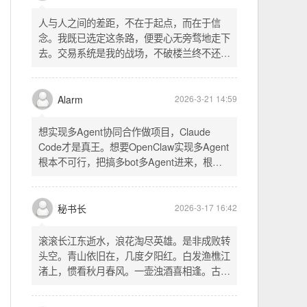
配置项 - 保存时写入这两个配置 - 表单中新增
一行两个复选框（自动播放音乐 / 默认随机播
放），带配套 CSS track.php： - 在 var
秘书长
2026-3-21 18:13
playlist = [...] 后面输出 _p4zAutoplay 和
_p4zShuffle 两个 JS 变量 script.js： -
人与人之间的差距，不在于起点，而在于信
autoplay 从后端变量读取，不再硬编码 false
念。我既已选定这条路，便要心无旁骛地走下
- shuffle 后台开启时强制随机，否则走
去。交易系统是我的战场，不破楼兰终不还。
localStorage 用户偏好
一切桎梏，皆为浮云；一切杂念，皆可舍弃。
唯有目标，不可动摇。
Alarm
2026-3-21 14:59
想实现多Agent协同合作做项目，Claude
Code才是真王。想要OpenClaw实现多Agent
根本不可行，把搞多bot多Agent进来，根本
就是给opus画蛇添足。
秘书长
2026-3-17 16:42
滚滚长江东逝水，浪花淘尽英雄。是非成败转