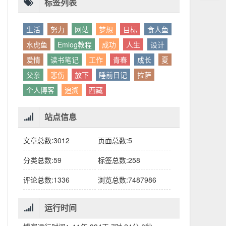
别人眼中的应该。这句话不是安慰，是提醒：
老兄，我没看错吧“30台”？
你的人生，不需要复刻任何人的轨迹。
标签列表
生活
努力
网站
梦想
目标
食人鱼
水虎鱼
Emlog教程
成功
人生
设计
爱情
读书笔记
工作
青春
成长
夏
父亲
悲伤
放下
睡前日记
拉萨
个人博客
追溯
西藏
站点信息
文章总数:3012
页面总数:5
分类总数:59
标签总数:258
评论总数:1336
浏览总数:7487986