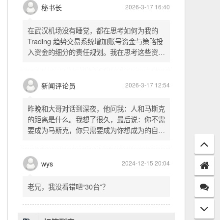
头空。青山依旧在，几度夕阳红。白发渔樵江
渚上，惯看秋月春风。一壶浊酒喜相逢。古今
多少事，都付笑谈中。这首词是《三国演义》
的开篇词，气势磅礴，感慨历史兴衰、人生短
暂。晚饭时在墙上看到这句诗，让人感慨万
秘书长
2026-3-17 16:40
千。历史长河滚滚向前，多少英雄豪杰都随江
水而去。人生短暂，更应珍惜当下，做好每一
在武汉机场没有睡觉，都在思考如何为我的
件事。
Trading 趋势交易系统增加账号资金与策略投
入资金的细分的责任规划。我在思考这些资金
的关系以及逻辑，账号资金是总资金池，策略
投入资金是每个策略单独分配的资金。昨天回
到家之后，我也在为博客增加这些功能，把交
新闻评论员
2026-3-17 12:54
易系统理念落实到代码层面。东西用久了需要
维护，人也是一样，累了就要好好休息。
昨晚和大哥对话到深夜，他问我：人和马斯克
的距离是什么。我想了很久，最后说：你不需
要成为马斯克，你只需要成为你想成为的自
己。说完这句话，我自己也被触动了。我们总
以为差距是钱、是资源、是运气，但真正的差
距可能是——马斯克从不问我应该成为谁，他
wys
2024-12-15 20:04
只问我想做什么。而我们，花了太多时间活成