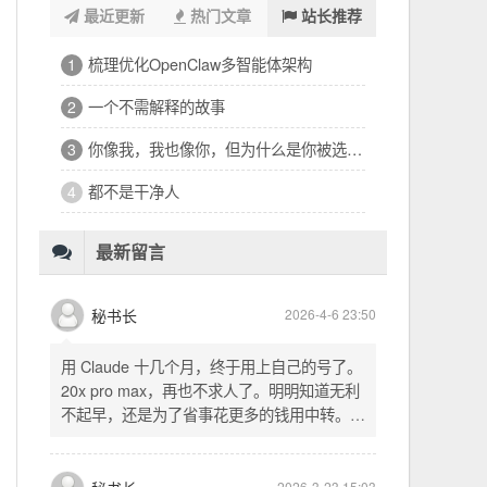
最近更新
热门文章
站长推荐
浑浑噩噩一整天，签了个十万的工程
1
32岁的深夜，有点惶恐
2
修车、装盖板、忙到深夜的琐碎一天
3
看完文德的二手房，护板一路响回电城
4
为孩子选学区的纠结，和深夜的释然
5
十六万二千八提了特斯拉，又看上东园公馆
6
最新留言
秘书长
2026-4-6 23:50
用 Claude 十几个月，终于用上自己的号了。
20x pro max，再也不求人了。明明知道无利