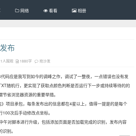
享
网络
看看
相册
品发布
21人围观
1880字
抢沙发
串代码应是我写到如今的调峰之作，调试了一整夜，一点错误也没有发
TXT随机行，更实现了获取点颜色判断是否运行下一步或持续等待的的
谓节省浏览器资源的重要举措。
承包》项目承包，每条发布出的信息都在4星以上，值得一提是的是每个
行100次后手动修改点坐标。
月18日中午对脚本进行升级，包括添加页面是否加载完成的识别，发布内容
的识别。