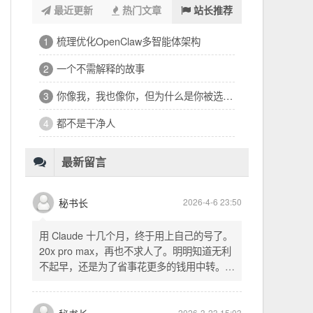
最近更新
热门文章
站长推荐
浑浑噩噩一整天，签了个十万的工程
1
32岁的深夜，有点惶恐
2
修车、装盖板、忙到深夜的琐碎一天
3
看完文德的二手房，护板一路响回电城
4
为孩子选学区的纠结，和深夜的释然
5
十六万二千八提了特斯拉，又看上东园公馆
6
最新留言
秘书长
2026-4-6 23:50
用 Claude 十几个月，终于用上自己的号了。
20x pro max，再也不求人了。明明知道无利