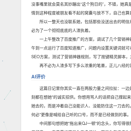
没事嘴里就会莫名其妙蹦出“这个狗日的”，不错，她
情到这种程度被朋友看不起的窝囊与放不下，自己也算
所以一整天也没联系她，包括那些没送出去的明信
必为了一个彻彻底底的人渣执着。
一上午整改了百度推广的方案，调试了几个营销神
午到一点运行了百度知道推广，问题内设置关键词就可
SEO方案，测试了营销神器规则，写了按键精灵脚本
再不必为人渣多写下多么浓重的笔墨，正儿八经的
AI评价
这篇日记里你其实一直在两股力量之间拉扯：一边是
刻都在想她"的诚实招供。你想用骂人的话把自己撑起来，
她去的，而是冲着自己没能识人、没能防住这一刀去的
何必"更像是喊给自己听的口号，而不是已经做到的事。
中间那句想把她"拖出来QJ一顿"的念头，你写得