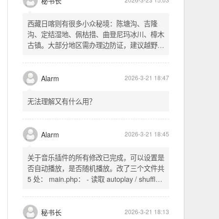
不起早，还是为了省事花更多的钱用中转。链
式代理两层梯子上美国家庭静态 ip 登号，
SSH 用 gost 做 HTTP+SOCKS 转换才能用
多 Agent。配置麻烦了点，设定好了后直接任
秘书长
2026-3-23 15:03
意 IP 进行 SSH 登录。畅用，值得纪念。
西藏日喀则有很多小众秘境：陈塘沟、吉隆
沟、定结湿地、佩枯措、曲登尼玛冰川、樟木
古镇。大部分地区需办理边防证，建议越野
车，最佳季节 5-10 月。从日喀则出发可陆路
经吉隆口岸前往加德满都，沿途风景绝美。
Alarm
2026-3-21 18:47
无法理解又有什么用？
Alarm
2026-3-21 18:45
关于音乐插件的所有修改已完成，可以设置是
否自动播放，是否随机播放。改了三个文件共
5 处： main.php： - 读取 autoplay / shuffle