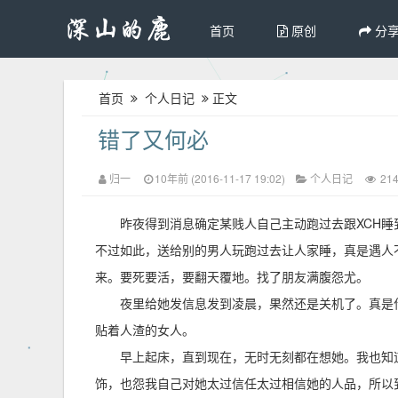
首页
原创
分
首页
个人日记
正文
错了又何必
归一
10年前 (2016-11-17 19:02)
个人日记
21
昨夜得到消息确定某贱人自己主动跑过去跟XCH
不过如此，送给别的男人玩跑过去让人家睡，真是遇人
来。要死要活，要翻天覆地。找了朋友满腹怨尤。
夜里给她发信息发到凌晨，果然还是关机了。真是
贴着人渣的女人。
早上起床，直到现在，无时无刻都在想她。我也知
饰，也怨我自己对她太过信任太过相信她的人品，所以