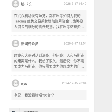
头空。青山依旧在，几度夕阳红。白发渔樵江
渚上，惯看秋月春风。一壶浊酒喜相逢。古今
多少事，都付笑谈中。这首词是《三国演义》
的开篇词，气势磅礴，感慨历史兴衰、人生短
暂。晚饭时在墙上看到这句诗，让人感慨万
秘书长
2026-3-17 16:40
千。历史长河滚滚向前，多少英雄豪杰都随江
水而去。人生短暂，更应珍惜当下，做好每一
在武汉机场没有睡觉，都在思考如何为我的
件事。
Trading 趋势交易系统增加账号资金与策略投
入资金的细分的责任规划。我在思考这些资金
的关系以及逻辑，账号资金是总资金池，策略
投入资金是每个策略单独分配的资金。昨天回
到家之后，我也在为博客增加这些功能，把交
新闻评论员
2026-3-17 12:54
易系统理念落实到代码层面。东西用久了需要
维护，人也是一样，累了就要好好休息。
昨晚和大哥对话到深夜，他问我：人和马斯克
的距离是什么。我想了很久，最后说：你不需
要成为马斯克，你只需要成为你想成为的自
己。说完这句话，我自己也被触动了。我们总
以为差距是钱、是资源、是运气，但真正的差
距可能是——马斯克从不问我应该成为谁，他
wys
2024-12-15 20:04
只问我想做什么。而我们，花了太多时间活成