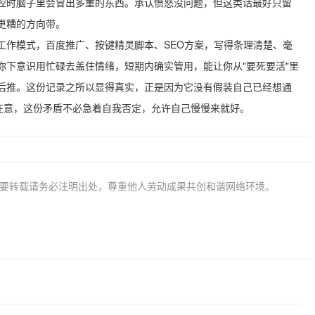
控时脑子里会冒出多重的东西。承认愤怒没问题，但这类话最好只留
更糟的方向带。
工作模式，百度推广、按键精灵脚本、SEO方案，写得条理清楚、毫
你下意识用忙碌去盖住情绪，短期内确实管用，能让你从"要死要活"里
后推。这份记录之所以显得真实，正是因为它没有假装自己已经想通
很在意，这份矛盾不必急着自我否定，允许自己慢慢来就好。
若要转载请务必注明出处，尊重他人劳动成果共创和谐网络环境。