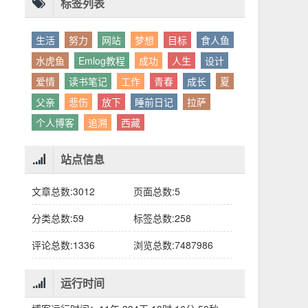
别人眼中的应该。这句话不是安慰，是提醒：
老兄，我没看错吧“30台”？
你的人生，不需要复刻任何人的轨迹。
标签列表
生活
努力
网站
梦想
目标
食人鱼
水虎鱼
Emlog教程
成功
人生
设计
爱情
读书笔记
工作
青春
成长
夏
父亲
悲伤
放下
睡前日记
拉萨
个人博客
追溯
西藏
站点信息
文章总数:3012
页面总数:5
分类总数:59
标签总数:258
评论总数:1336
浏览总数:7487986