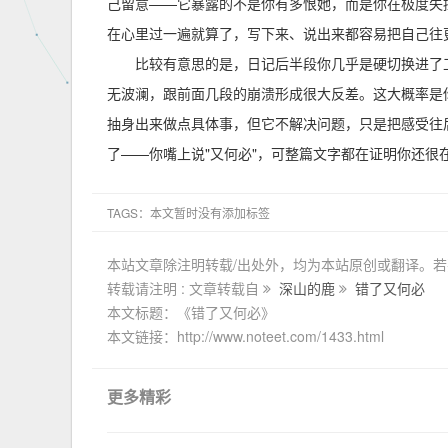
己留意——它暴露的不是你有多恨她，而是你在极度失
在心里过一遍就算了，写下来、说出来都容易把自己往
比较有意思的是，日记后半段你几乎是硬切换进了
无波澜，跟前面几段的崩溃形成很大反差。这大概率是
抽身出来做点具体事，但它不解决问题，只是把感受往
了——你嘴上说"又何必"，可整篇文字都在证明你还
TAGS：本文暂时没有添加标签
本站文章除注明转载/出处外，均为本站原创或翻译。
转载请注明 : 文章转载自
深山的鹿
错了又何必
本文标题：《错了又何必》
本文链接：http://www.noteet.com/1433.html
更多精彩