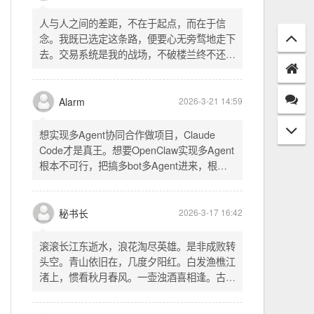
配置项 - 保存时写入这两个配置 - 表单中新增
一行两个复选框（自动播放音乐 / 默认随机播
放），带配套 CSS track.php： - 在 var
秘书长
2026-3-21 18:13
playlist = [...] 后面输出 _p4zAutoplay 和
_p4zShuffle 两个 JS 变量 script.js： -
人与人之间的差距，不在于起点，而在于信
autoplay 从后端变量读取，不再硬编码 false
念。我既已选定这条路，便要心无旁骛地走下
- shuffle 后台开启时强制随机，否则走
去。交易系统是我的战场，不破楼兰终不还。
localStorage 用户偏好
一切桎梏，皆为浮云；一切杂念，皆可舍弃。
唯有目标，不可动摇。
Alarm
2026-3-21 14:59
想实现多Agent协同合作做项目，Claude
Code才是真王。想要OpenClaw实现多Agent
根本不可行，把搞多bot多Agent进来，根本
就是给opus画蛇添足。
秘书长
2026-3-17 16:42
滚滚长江东逝水，浪花淘尽英雄。是非成败转