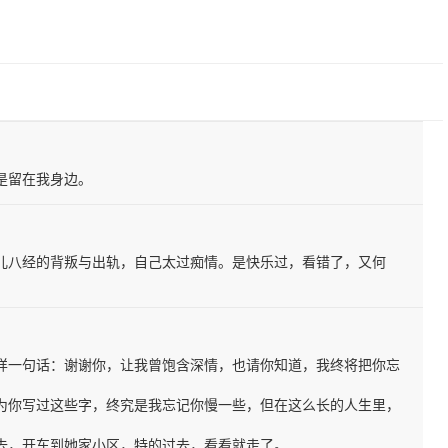
是留在我身边。
儿八经的背叛与出轨，自己太过痴情。是快乐过，看错了，又何
样一句话：谢谢你，让我曾饱含深情，也请你知道，我终将把你忘
为你写过这些字，终究是我忘记你慢一些，但在这么长的人生里，
去，开车到她家小区，特的过去，看看就走了。