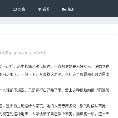
享
网络
看看
相册
40人围观
1072字
3次吐槽
睡到一起后，心中的痛苦难以描述，一直相信她是人好女人，没想到也
不淑走眼了。一怒一下开车去找这对渣，奈何连个位置都不敢透露出
什么话都不想说，只是觉得自己瞎了眼，爱上这种翻脸如翻书犯贱般
道，这个渣主动送给人家玩，她的人品毋庸多说，谈的时候从不掩
到现在到这种地步，人家快活了自己像个死狗，癞皮狗一般。这一天