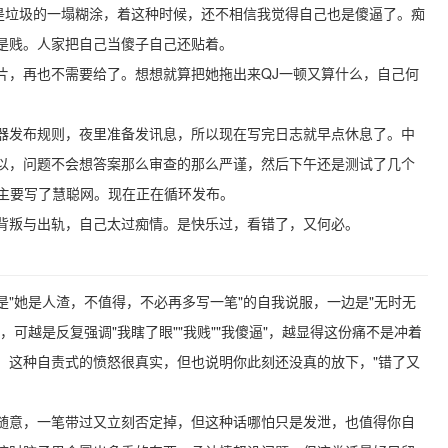
真是垃圾的一塌糊涂，着这种时候，还不相信我觉得自己也是傻逼了。痴
是贱。人家把自己当傻子自己还贴着。
片，再也不需要给了。想想就算把她拖出来QJ一顿又算什么，自己何
器发布规则，夜里准备发讯息，所以现在写完日志就早点休息了。中
以，问题不会想答案那么审查的那么严谨，然后下午还是测试了几个
，主要写了慧聪网。现在正在循环发布。
背叛与出轨，自己太过痴情。是快乐过，看错了，又何必。
"她是人渣，不值得，不必再多写一笔"的自我说服，一边是"无时无
可越是反复强调"我瞎了眼""我贱""我傻逼"，越显得这份痛不是冲着
。这种自责式的愤怒很真实，但也说明你此刻还没真的放下，"错了又
很随意，一笔带过又立刻否定掉，但这种话哪怕只是发泄，也值得你自