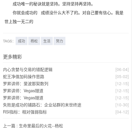
成功唯一的秘诀就是坚持。坚持坚持再坚持。
你就会成功的 成绩没什么大不了的。对自己要有信心。我是
世上独一无二的
TAGS：
成功
杨松
生活
努力
更多精彩
内心贪婪与交易的错配逻辑
[06-04]
蛇王净值加码操作思路
[05-02]
罗昇讲师：斐波那契数列
[12-15]
罗昇讲师：Vegas隧道
[12-15]
罗昇讲师：Vegas隧道
[12-15]
失败是成功的铺路石：企业站群的末世终途
[10-30]
RSI指标：相对强弱指标
[04-12]
上一篇 :
生命里最后的火花--杨松