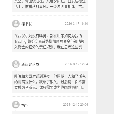
头空。青山依旧在，几度夕阳红。白发渔樵江
渚上，惯看秋月春风。一壶浊酒喜相逢。古今
多少事，都付笑谈中。这首词是《三国演义》
的开篇词，气势磅礴，感慨历史兴衰、人生短
暂。晚饭时在墙上看到这句诗，让人感慨万
秘书长
2026-3-17 16:40
千。历史长河滚滚向前，多少英雄豪杰都随江
水而去。人生短暂，更应珍惜当下，做好每一
在武汉机场没有睡觉，都在思考如何为我的
件事。
Trading 趋势交易系统增加账号资金与策略投
入资金的细分的责任规划。我在思考这些资金
的关系以及逻辑，账号资金是总资金池，策略
投入资金是每个策略单独分配的资金。昨天回
到家之后，我也在为博客增加这些功能，把交
新闻评论员
2026-3-17 12:54
易系统理念落实到代码层面。东西用久了需要
维护，人也是一样，累了就要好好休息。
昨晚和大哥对话到深夜，他问我：人和马斯克
的距离是什么。我想了很久，最后说：你不需
要成为马斯克，你只需要成为你想成为的自
己。说完这句话，我自己也被触动了。我们总
以为差距是钱、是资源、是运气，但真正的差
距可能是——马斯克从不问我应该成为谁，他
wys
2024-12-15 20:04
只问我想做什么。而我们，花了太多时间活成