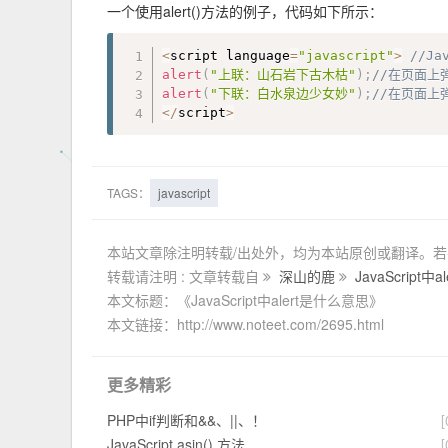
一个使用alert()方法的例子，代码如下所示：
<
script language
=
"javascript"
>
//Ja
alert
(
"上联：山石岩下古木枯"
)
;
//在页面上
alert
(
"下联：白水泉边少女妙"
)
;
//在页面上
<
/
script
>
TAGS：
javascript
本站文章除注明转载/出处外，均为本站原创或翻译。
转载请注明 : 文章转载自
深山的鹿
JavaScript
本文标题：《JavaScript中alert是什么意思》
本文链接：http://www.noteet.com/2695.html
更多精彩
PHP中if判断和&&、||、！
[
JavaScript asin() 方法
[