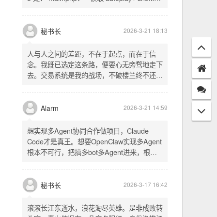
配置项 - 保存时写入这两个配置 - 表单中新增
一行两个复选框（自动播放音乐 / 默认随机播
放），带配套 CSS track.php： - 在 var
秘书长
2026-3-21 18:13
playlist = [...] 后面输出 _p4zAutoplay 和
_p4zShuffle 两个 JS 变量 script.js： -
人与人之间的差距，不在于起点，而在于信
autoplay 从后端变量读取，不再硬编码 false
念。我既已选定这条路，便要心无旁骛地走下
- shuffle 后台开启时强制随机，否则走
去。交易系统是我的战场，不破楼兰终不还。
localStorage 用户偏好
一切桎梏，皆为浮云；一切杂念，皆可舍弃。
唯有目标，不可动摇。
Alarm
2026-3-21 14:59
想实现多Agent协同合作做项目，Claude
Code才是真王。想要OpenClaw实现多Agent
根本不可行，把搞多bot多Agent进来，根本
就是给opus画蛇添足。
秘书长
2026-3-17 16:42
滚滚长江东逝水，浪花淘尽英雄。是非成败转