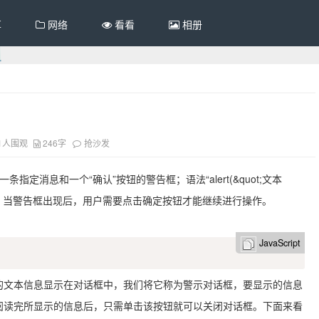
享
网络
看看
相册
1人围观
246字
抢沙发
有一条指定消息和一个“确认”按钮的警告框；语法“alert(&quot;文本
信息；当警告框出现后，用户需要点击确定按钮才能继续进行操作。
JavaScript
()括号内的文本信息显示在对话框中，我们将它称为警示对话框，要显示的信息
户阅读完所显示的信息后，只需单击该按钮就可以关闭对话框。下面来看