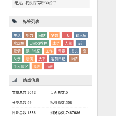
别人眼中的应该。这句话不是安慰，是提醒：
老兄，我没看错吧“30台”？
你的人生，不需要复刻任何人的轨迹。
标签列表
生活
努力
网站
梦想
目标
食人鱼
水虎鱼
Emlog教程
成功
人生
设计
爱情
读书笔记
工作
青春
成长
夏
父亲
悲伤
放下
睡前日记
拉萨
个人博客
追溯
西藏
站点信息
文章总数:3012
页面总数:5
分类总数:59
标签总数:258
评论总数:1336
浏览总数:7487986