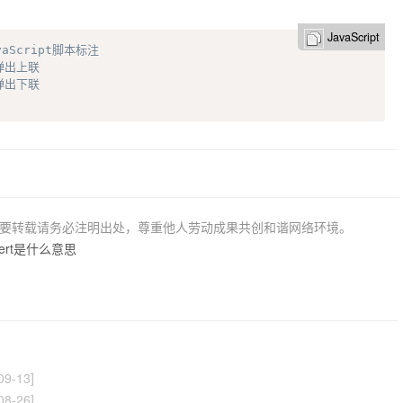
JavaScript
vaScript脚本标注
弹出上联
弹出下联
若要转载请务必注明出处，尊重他人劳动成果共创和谐网络环境。
中alert是什么意思
09-13]
08-26]