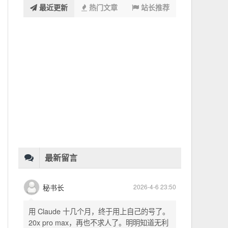
最近更新
热门文章
站长推荐
系统级数据治理与UI规范化的一天
1
烫了个泡也要干完：交易系统收益重构的二十个小时
2
醉酒之后睡到日上三竿，惦记着买Claude Code
3
广州陪诊看房归来，把停摆多日的AI助手救回来了
4
一天六大段修改日志：交易系统前端与补单机制大整顿
5
从界面打磨到结算管线，一天改了六轮
6
最新留言
秘书长
2026-4-6 23:50
用 Claude 十几个月，终于用上自己的号了。
20x pro max，再也不求人了。明明知道无利