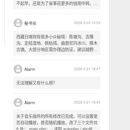
不起早，还是为了省事花更多的钱用中转。链
式代理两层梯子上美国家庭静态 ip 登号，
SSH 用 gost 做 HTTP+SOCKS 转换才能用
多 Agent。配置麻烦了点，设定好了后直接任
秘书长
2026-3-23 15:03
意 IP 进行 SSH 登录。畅用，值得纪念。
西藏日喀则有很多小众秘境：陈塘沟、吉隆
沟、定结湿地、佩枯措、曲登尼玛冰川、樟木
古镇。大部分地区需办理边防证，建议越野
车，最佳季节 5-10 月。从日喀则出发可陆路
经吉隆口岸前往加德满都，沿途风景绝美。
Alarm
2026-3-21 18:47
无法理解又有什么用？
Alarm
2026-3-21 18:45
关于音乐插件的所有修改已完成，可以设置是
否自动播放，是否随机播放。改了三个文件共
5 处： main.php： - 读取 autoplay / shuffle