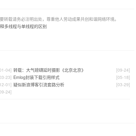
若要转载请务必注明出处，尊重他人劳动成果共创和谐网络环境。
解释多线程与单线程的区别
》
01-04]
转载：大气磅礴延时摄影《北京北京》
[09-24]
03-23]
Emlog封装下载引用样式
[05-18]
12-01]
疑似新浪博客引流套路分析
[03-29]
09-24]