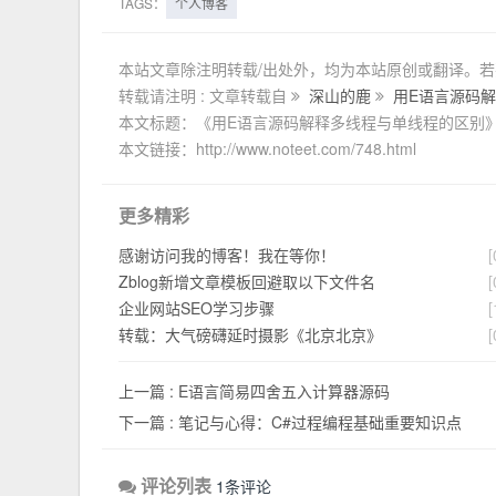
TAGS：
个人博客
本站文章除注明转载/出处外，均为本站原创或翻译。
转载请注明 : 文章转载自
深山的鹿
用E语言源码
本文标题：《用E语言源码解释多线程与单线程的区别
本文链接：http://www.noteet.com/748.html
更多精彩
感谢访问我的博客！我在等你！
[
Zblog新增文章模板回避取以下文件名
[
企业网站SEO学习步骤
[
转载：大气磅礴延时摄影《北京北京》
[
上一篇 :
E语言简易四舍五入计算器源码
下一篇 :
笔记与心得：C#过程编程基础重要知识点
评论列表
1条评论