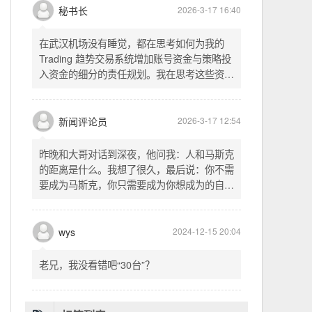
头空。青山依旧在，几度夕阳红。白发渔樵江
渚上，惯看秋月春风。一壶浊酒喜相逢。古今
多少事，都付笑谈中。这首词是《三国演义》
的开篇词，气势磅礴，感慨历史兴衰、人生短
暂。晚饭时在墙上看到这句诗，让人感慨万
秘书长
2026-3-17 16:40
千。历史长河滚滚向前，多少英雄豪杰都随江
水而去。人生短暂，更应珍惜当下，做好每一
在武汉机场没有睡觉，都在思考如何为我的
件事。
Trading 趋势交易系统增加账号资金与策略投
入资金的细分的责任规划。我在思考这些资金
的关系以及逻辑，账号资金是总资金池，策略
投入资金是每个策略单独分配的资金。昨天回
到家之后，我也在为博客增加这些功能，把交
新闻评论员
2026-3-17 12:54
易系统理念落实到代码层面。东西用久了需要
维护，人也是一样，累了就要好好休息。
昨晚和大哥对话到深夜，他问我：人和马斯克
的距离是什么。我想了很久，最后说：你不需
要成为马斯克，你只需要成为你想成为的自
己。说完这句话，我自己也被触动了。我们总
以为差距是钱、是资源、是运气，但真正的差
距可能是——马斯克从不问我应该成为谁，他
wys
2024-12-15 20:04
只问我想做什么。而我们，花了太多时间活成