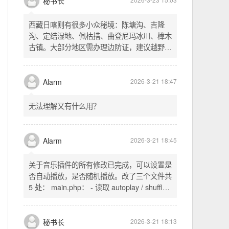
不起早，还是为了省事花更多的钱用中转。链
式代理两层梯子上美国家庭静态 ip 登号，
SSH 用 gost 做 HTTP+SOCKS 转换才能用
多 Agent。配置麻烦了点，设定好了后直接任
秘书长
2026-3-23 15:03
意 IP 进行 SSH 登录。畅用，值得纪念。
西藏日喀则有很多小众秘境：陈塘沟、吉隆
沟、定结湿地、佩枯措、曲登尼玛冰川、樟木
古镇。大部分地区需办理边防证，建议越野
车，最佳季节 5-10 月。从日喀则出发可陆路
经吉隆口岸前往加德满都，沿途风景绝美。
Alarm
2026-3-21 18:47
无法理解又有什么用？
Alarm
2026-3-21 18:45
关于音乐插件的所有修改已完成，可以设置是
否自动播放，是否随机播放。改了三个文件共
5 处： main.php： - 读取 autoplay / shuffle