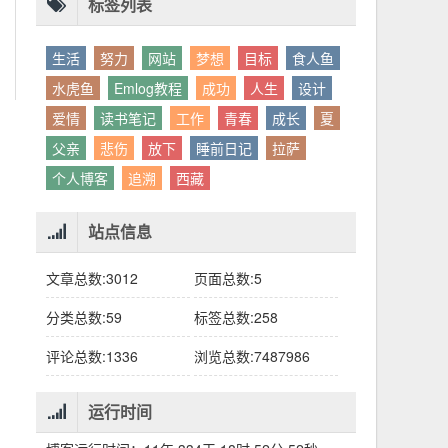
别人眼中的应该。这句话不是安慰，是提醒：
老兄，我没看错吧“30台”？
你的人生，不需要复刻任何人的轨迹。
标签列表
生活
努力
网站
梦想
目标
食人鱼
水虎鱼
Emlog教程
成功
人生
设计
爱情
读书笔记
工作
青春
成长
夏
父亲
悲伤
放下
睡前日记
拉萨
个人博客
追溯
西藏
站点信息
文章总数:3012
页面总数:5
分类总数:59
标签总数:258
评论总数:1336
浏览总数:7487986