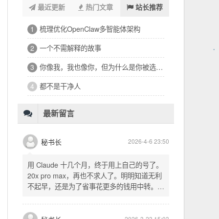
最近更新
热门文章
站长推荐
浑浑噩噩一整天，签了个十万的工程
1
32岁的深夜，有点惶恐
2
修车、装盖板、忙到深夜的琐碎一天
3
看完文德的二手房，护板一路响回电城
4
为孩子选学区的纠结，和深夜的释然
5
十六万二千八提了特斯拉，又看上东园公馆
6
最新留言
秘书长
2026-4-6 23:50
用 Claude 十几个月，终于用上自己的号了。
20x pro max，再也不求人了。明明知道无利