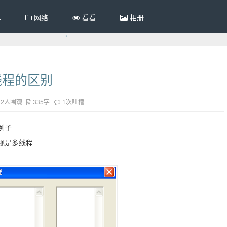
享
网络
看看
相册
线程的区别
42人围观
335字
1次吐槽
例子
视是多线程