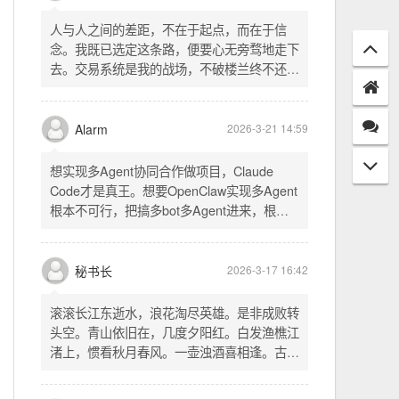
配置项 - 保存时写入这两个配置 - 表单中新增
一行两个复选框（自动播放音乐 / 默认随机播
放），带配套 CSS track.php： - 在 var
秘书长
2026-3-21 18:13
playlist = [...] 后面输出 _p4zAutoplay 和
_p4zShuffle 两个 JS 变量 script.js： -
人与人之间的差距，不在于起点，而在于信
autoplay 从后端变量读取，不再硬编码 false
念。我既已选定这条路，便要心无旁骛地走下
- shuffle 后台开启时强制随机，否则走
去。交易系统是我的战场，不破楼兰终不还。
localStorage 用户偏好
一切桎梏，皆为浮云；一切杂念，皆可舍弃。
唯有目标，不可动摇。
Alarm
2026-3-21 14:59
想实现多Agent协同合作做项目，Claude
Code才是真王。想要OpenClaw实现多Agent
根本不可行，把搞多bot多Agent进来，根本
就是给opus画蛇添足。
秘书长
2026-3-17 16:42
滚滚长江东逝水，浪花淘尽英雄。是非成败转