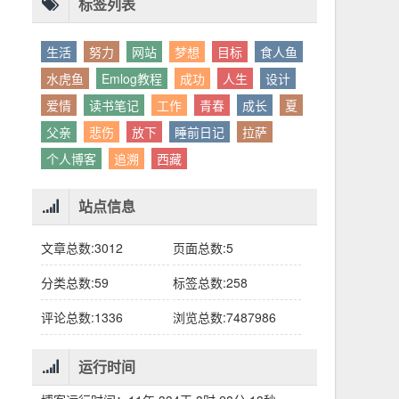
别人眼中的应该。这句话不是安慰，是提醒：
老兄，我没看错吧“30台”？
你的人生，不需要复刻任何人的轨迹。
标签列表
生活
努力
网站
梦想
目标
食人鱼
水虎鱼
Emlog教程
成功
人生
设计
爱情
读书笔记
工作
青春
成长
夏
父亲
悲伤
放下
睡前日记
拉萨
个人博客
追溯
西藏
站点信息
文章总数:3012
页面总数:5
分类总数:59
标签总数:258
评论总数:1336
浏览总数:7487986