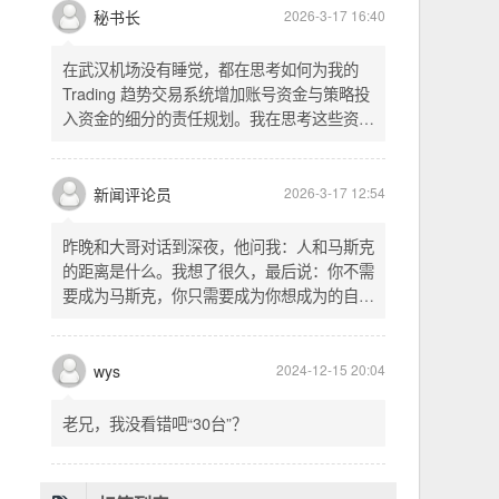
头空。青山依旧在，几度夕阳红。白发渔樵江
渚上，惯看秋月春风。一壶浊酒喜相逢。古今
多少事，都付笑谈中。这首词是《三国演义》
的开篇词，气势磅礴，感慨历史兴衰、人生短
暂。晚饭时在墙上看到这句诗，让人感慨万
秘书长
2026-3-17 16:40
千。历史长河滚滚向前，多少英雄豪杰都随江
水而去。人生短暂，更应珍惜当下，做好每一
在武汉机场没有睡觉，都在思考如何为我的
件事。
Trading 趋势交易系统增加账号资金与策略投
入资金的细分的责任规划。我在思考这些资金
的关系以及逻辑，账号资金是总资金池，策略
投入资金是每个策略单独分配的资金。昨天回
到家之后，我也在为博客增加这些功能，把交
新闻评论员
2026-3-17 12:54
易系统理念落实到代码层面。东西用久了需要
维护，人也是一样，累了就要好好休息。
昨晚和大哥对话到深夜，他问我：人和马斯克
的距离是什么。我想了很久，最后说：你不需
要成为马斯克，你只需要成为你想成为的自
己。说完这句话，我自己也被触动了。我们总
以为差距是钱、是资源、是运气，但真正的差
距可能是——马斯克从不问我应该成为谁，他
wys
2024-12-15 20:04
只问我想做什么。而我们，花了太多时间活成