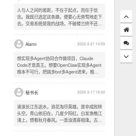
配置项 - 保存时写入这两个配置 - 表单中新增
一行两个复选框（自动播放音乐 / 默认随机播
放），带配套 CSS track.php： - 在 var
秘书长
2026-3-21 18:13
playlist = [...] 后面输出 _p4zAutoplay 和
_p4zShuffle 两个 JS 变量 script.js： -
人与人之间的差距，不在于起点，而在于信
autoplay 从后端变量读取，不再硬编码 false
念。我既已选定这条路，便要心无旁骛地走下
- shuffle 后台开启时强制随机，否则走
去。交易系统是我的战场，不破楼兰终不还。
localStorage 用户偏好
一切桎梏，皆为浮云；一切杂念，皆可舍弃。
唯有目标，不可动摇。
Alarm
2026-3-21 14:59
想实现多Agent协同合作做项目，Claude
Code才是真王。想要OpenClaw实现多Agent
根本不可行，把搞多bot多Agent进来，根本
就是给opus画蛇添足。
秘书长
2026-3-17 16:42
滚滚长江东逝水，浪花淘尽英雄。是非成败转