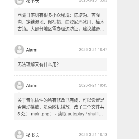
不起早，还是为了省事花更多的钱用中转。链
式代理两层梯子上美国家庭静态 ip 登号，
SSH 用 gost 做 HTTP+SOCKS 转换才能用
多 Agent。配置麻烦了点，设定好了后直接任
秘书长
2026-3-23 15:03
意 IP 进行 SSH 登录。畅用，值得纪念。
西藏日喀则有很多小众秘境：陈塘沟、吉隆
沟、定结湿地、佩枯措、曲登尼玛冰川、樟木
古镇。大部分地区需办理边防证，建议越野
车，最佳季节 5-10 月。从日喀则出发可陆路
经吉隆口岸前往加德满都，沿途风景绝美。
Alarm
2026-3-21 18:47
无法理解又有什么用？
Alarm
2026-3-21 18:45
关于音乐插件的所有修改已完成，可以设置是
否自动播放，是否随机播放。改了三个文件共
5 处： main.php： - 读取 autoplay / shuffle