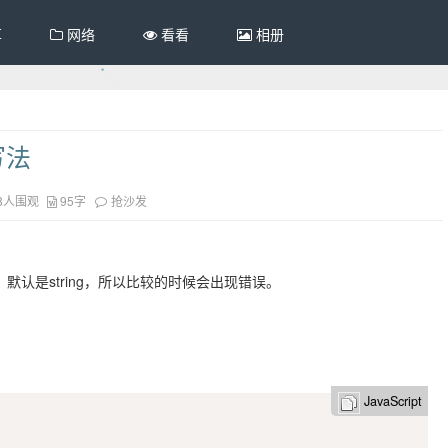
享
网络
看看
相册
写法
8人围观
95字
抢沙发
，默认是string，所以比较的时候会出现错误。
JavaScript