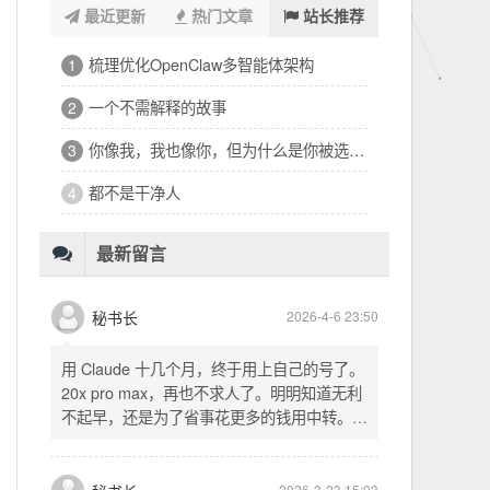
最近更新
热门文章
站长推荐
浑浑噩噩一整天，签了个十万的工程
1
32岁的深夜，有点惶恐
2
修车、装盖板、忙到深夜的琐碎一天
3
看完文德的二手房，护板一路响回电城
4
为孩子选学区的纠结，和深夜的释然
5
十六万二千八提了特斯拉，又看上东园公馆
6
最新留言
秘书长
2026-4-6 23:50
用 Claude 十几个月，终于用上自己的号了。
20x pro max，再也不求人了。明明知道无利