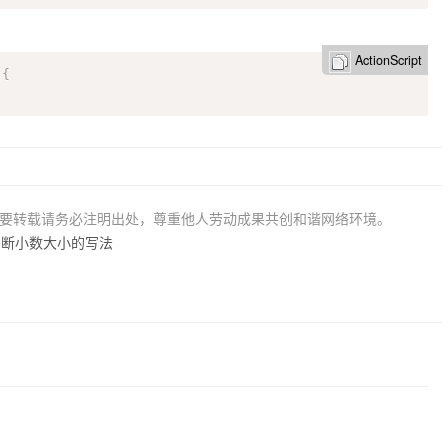
ActionScript
)
{
若要转载请务必注明出处，尊重他人劳动成果共创和谐网络环境。
t中判断小数大小的写法