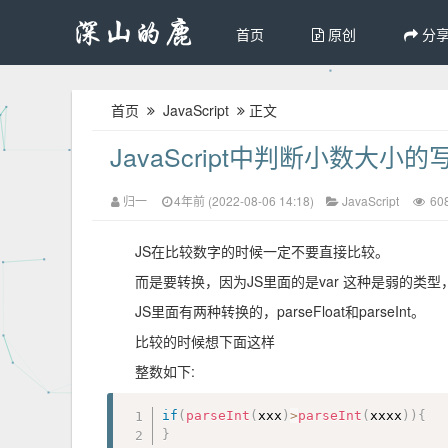
首页
原创
分
首页
JavaScript
正文
JavaScript中判断小数大小的
归一
4年前 (2022-08-06 14:18)
JavaScript
60
JS在比较数字的时候一定不要直接比较。
而是要转换，因为JS里面的是var 这种是弱的类型
JS里面有两种转换的，parseFloat和parseInt。
比较的时候想下面这样
整数如下:
if
(
parseInt
(
xxx
)
>
parseInt
(
xxxx
)
)
{
}