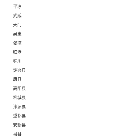
平凉
武威
天门
吴忠
张掖
临沧
铜川
定兴县
唐县
高阳县
容城县
涞源县
望都县
安新县
易县