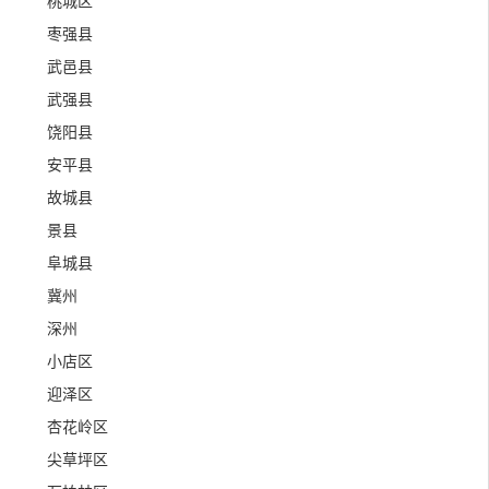
桃城区
枣强县
武邑县
武强县
饶阳县
安平县
故城县
景县
阜城县
冀州
深州
小店区
迎泽区
杏花岭区
尖草坪区