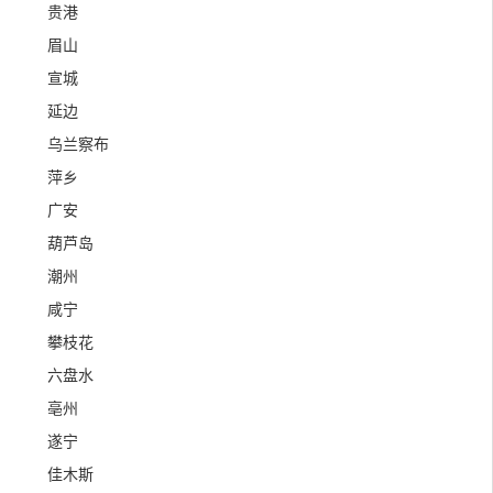
贵港
眉山
宣城
延边
乌兰察布
萍乡
广安
葫芦岛
潮州
咸宁
攀枝花
六盘水
亳州
遂宁
佳木斯