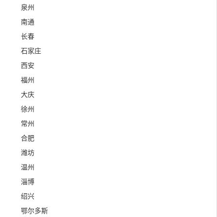
泉州
南通
长春
石家庄
西安
福州
大庆
徐州
常州
合肥
潍坊
温州
淄博
绍兴
鄂尔多斯