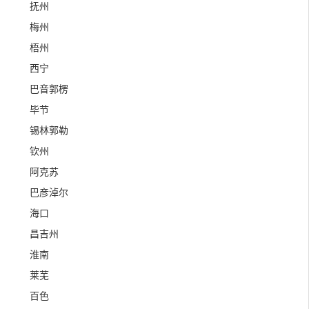
抚州
梅州
梧州
西宁
巴音郭楞
毕节
锡林郭勒
钦州
阿克苏
巴彦淖尔
海口
昌吉州
淮南
莱芜
百色