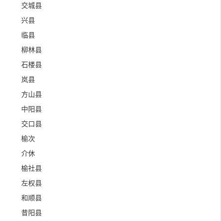
交城县
兴县
临县
柳林县
石楼县
岚县
方山县
中阳县
交口县
榆次
介休
榆社县
左权县
和顺县
昔阳县