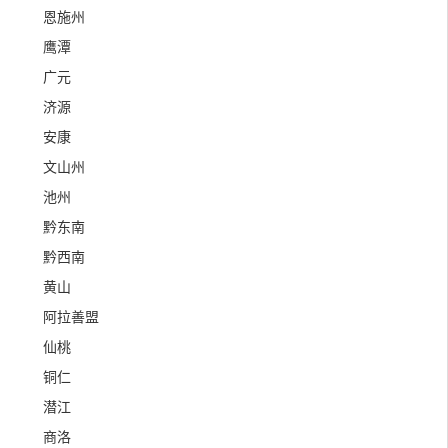
恩施州
鹰潭
广元
济源
安康
文山州
池州
黔东南
黔西南
黄山
阿拉善盟
仙桃
铜仁
潜江
商洛