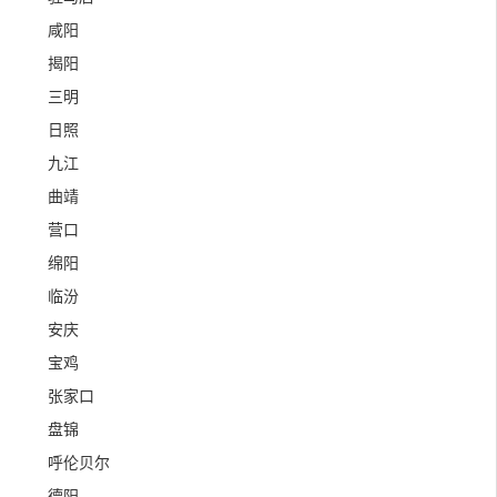
咸阳
揭阳
三明
日照
九江
曲靖
营口
绵阳
临汾
安庆
宝鸡
张家口
盘锦
呼伦贝尔
德阳