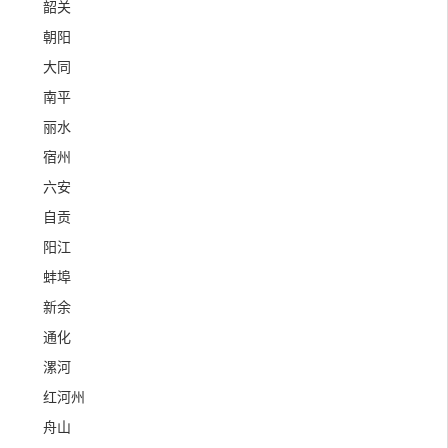
韶关
朝阳
大同
南平
丽水
宿州
六安
自贡
阳江
蚌埠
新余
通化
漯河
红河州
舟山