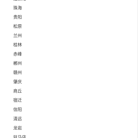
珠海
贵阳
松原
兰州
桂林
赤峰
郴州
赣州
肇庆
商丘
宿迁
信阳
清远
龙岩
驻马店