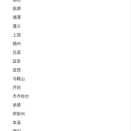
抚顺
湘潭
遵义
上饶
锦州
吕梁
延安
宜宾
马鞍山
开封
齐齐哈尔
承德
伊犁州
本溪