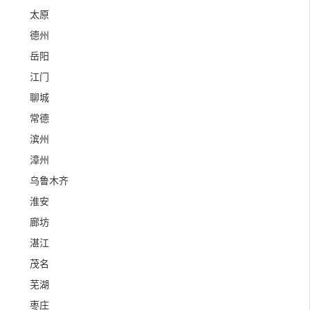
太原
德州
岳阳
江门
聊城
常德
滨州
漳州
乌鲁木齐
淮安
廊坊
湛江
茂名
芜湖
枣庄