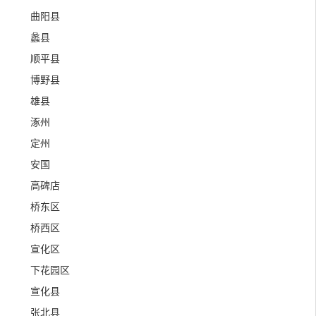
曲阳县
蠡县
顺平县
博野县
雄县
涿州
定州
安国
高碑店
桥东区
桥西区
宣化区
下花园区
宣化县
张北县