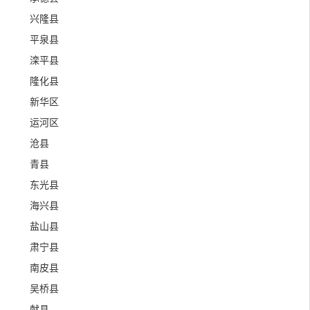
兴隆县
平泉县
滦平县
隆化县
新华区
运河区
沧县
青县
东光县
海兴县
盐山县
肃宁县
南皮县
吴桥县
献县