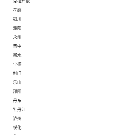
克拉玛依
孝感
银川
濮阳
永州
晋中
衡水
宁德
荆门
乐山
邵阳
丹东
牡丹江
泸州
绥化