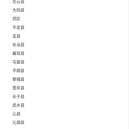
左云县
大同县
郊区
平定县
盂县
长治县
襄垣县
屯留县
平顺县
黎城县
壶关县
长子县
武乡县
沁县
沁源县