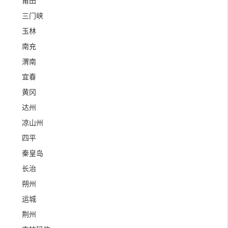
莆田
三门峡
玉林
南充
渭南
宜春
黄冈
达州
凉山州
四平
秦皇岛
长治
朔州
运城
荆州