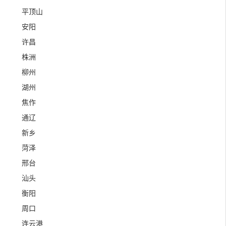
平顶山
安阳
许昌
株洲
柳州
湖州
焦作
通辽
新乡
菏泽
邢台
汕头
衡阳
周口
连云港