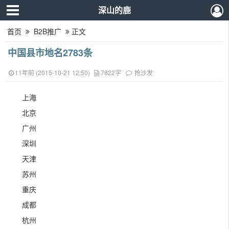
深山的鹿
首页
B2B推广
正文
中国县市地名2783条
11年前 (2015-10-21 12:50)
7822字
抢沙发
上海
北京
广州
深圳
天津
苏州
重庆
成都
杭州