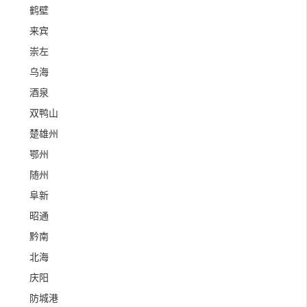
鹤壁
来宾
崇左
乌海
酒泉
双鸭山
楚雄州
鄂州
随州
阜新
昭通
黔南
北海
庆阳
防城港