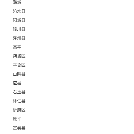
潞城
沁水县
阳城县
陵川县
泽州县
高平
朔城区
平鲁区
山阴县
应县
右玉县
怀仁县
忻府区
原平
定襄县