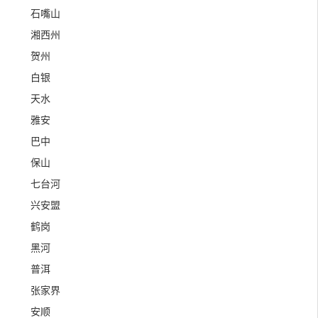
石嘴山
湘西州
贺州
白银
天水
雅安
巴中
保山
七台河
兴安盟
鹤岗
黑河
普洱
张家界
安顺