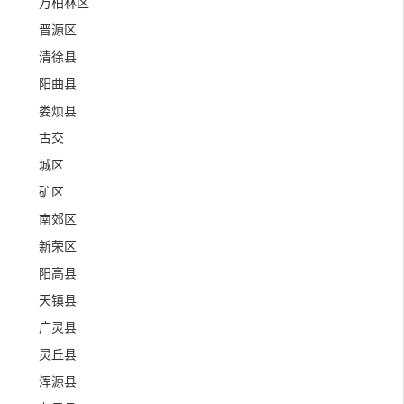
万柏林区
晋源区
清徐县
阳曲县
娄烦县
古交
城区
矿区
南郊区
新荣区
阳高县
天镇县
广灵县
灵丘县
浑源县