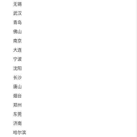
无锡
武汉
青岛
佛山
南京
大连
宁波
沈阳
长沙
唐山
烟台
郑州
东莞
济南
哈尔滨