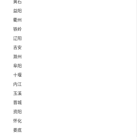
黄石
益阳
衢州
铁岭
辽阳
吉安
滁州
阜阳
十堰
内江
玉溪
晋城
资阳
怀化
娄底