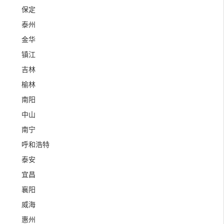
保定
泰州
金华
镇江
吉林
榆林
南阳
中山
南宁
呼和浩特
泰安
宜昌
襄阳
威海
惠州