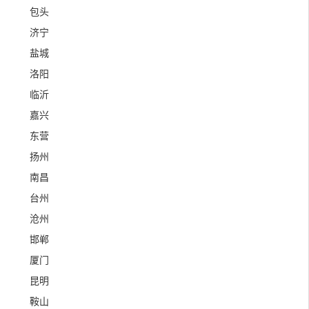
包头
济宁
盐城
洛阳
临沂
嘉兴
东营
扬州
南昌
台州
沧州
邯郸
厦门
昆明
鞍山