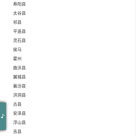
寿阳县
太谷县
祁县
平遥县
灵石县
侯马
霍州
曲沃县
翼城县
襄汾县
洪洞县
古县
作词 : 福禄寿FloruitShow
Live)
-
福禄寿FloruitShow
作曲 : 福禄寿FloruitShow
安泽县
编曲 : 福禄寿FloruitShow
浮山县
吉县
你忘了 划过伤口的冷风