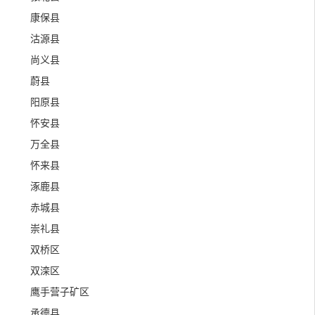
康保县
沽源县
尚义县
蔚县
阳原县
怀安县
万全县
怀来县
涿鹿县
赤城县
崇礼县
双桥区
双滦区
鹰手营子矿区
承德县