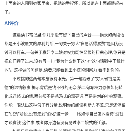
上面来的人闯到她家里来，把她的手捏坏，所以她连上面都恨起来
了。
AI评价
这篇读书笔记里,你几乎没有留下自己的声音——摘录的两段话
都是王小波原文的犀利判断,一句关于穷人"自愿活得累赘"是因为没
钱可以打车,一句关于寡妇李二娘对权力既怕又恨的扭曲心理,你只是
把它们搬了过来,没有写一句"我为什么划下这句""这句话戳中了我什
么"。这样做的问题是,读者只能看到王小波的洞察力,看不到你的。
不过挑的这两句本身很有眼光。第一句戳破了"穷人省钱是美
德"的温情叙事,揭示背后是钱不够的无奈;第二句写权力恐惧如何转
化成迁怒式的恨,两句都不是鸡汤式的漂亮话,而是带刺的社会观察。
你能一眼认出这种句子有分量,说明你的阅读判断力不差,只是还停留
在"识货"阶段,没有走到"消化"这一步——比如你自己怎么看待"没钱
才谈省钱"这件事,或者你身边有没有见过李二娘式的迁怒。