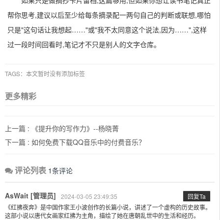
如果只是做摘抄卡片留档,这篇够用;但如果你想让读书笔记真正
帮你思考,建议以后至少给每条摘录配一两句自己的判断或联想,哪怕
只是"这句话让我想起……"或"我不太同意这个说法,因为……",这样
过一段时间回看时,笔记才不只是别人的文字仓库。
TAGS：本文暂时没有添加标签
更多精彩
上一篇 :
《提升你的写作力》--杨晓菁
下一篇 :
如何免费下载QQ音乐中的付费音乐？
评论列表
1条评论
AsWait [管理员]
2024-03-05 23:49:35
回复Ta
《红拂夜奔》是中国作家王小波创作的长篇小说，讲述了一个虚构的历史故事。
这部小说以唐代女画家红拂为主角，描绘了她在唐朝乱世中的生活和经历。