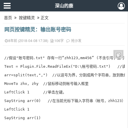
深山的鹿
首页
按键精灵
正文
网页按键精灵：输出账号密码
8年前 (2018-04-08 17:38)
106字
抢沙发
//假设"账号密码.txt" 存有一行“zhh123,mm456” (不含引号，逗
Text = Plugin.File.ReadFileEx("D:\帐号密码.txt")   /
arr=split(text,",")  //以逗号为界，分割成两个字符串，放到数组
MoveTo zhx, zhy  //鼠标移动到帐号输入框里

LeftClick 1      //单击左键。

SayString arr(0)   //在当前光标下输入字符串（帐号，zhh123）。Mo
LeftClick 1

SayString arr(1)