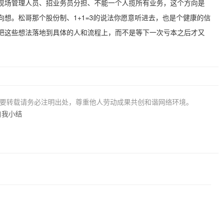
现场管理人员、招业务员分担、不能一个人揽所有业务，这个方向是
想。松哥那个股份制、1+1=3的说法你愿意听进去，也是个健康的信
把这些想法落地到具体的人和流程上，而不是等下一次亏本之后才又
若要转载请务必注明出处，尊重他人劳动成果共创和谐网络环境。
自我小结