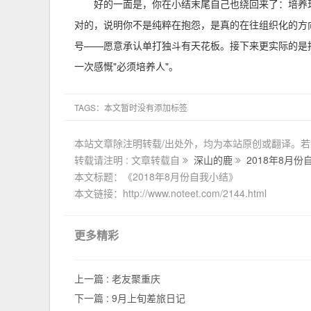
好的一面是，你在小结末尾自己也绕回来了：培养
对的，说明你不是纯粹在抱怨，是真的在往组织化的方向
号——愿意承认单打独斗有天花板。接下来更实际的是
一次感慨"必须培养人"。
TAGS：本文暂时没有添加标签
本站文章除注明转载/出处外，均为本站原创或翻译。
转载请注明 : 文章转载自
深山的鹿
2018年8月份
本文标题：《2018年8月份自我小结》
本文链接：http://www.noteet.com/2144.html
更多精彩
上一篇 :
老友聚重庆
下一篇 :
9月上旬差旅日记