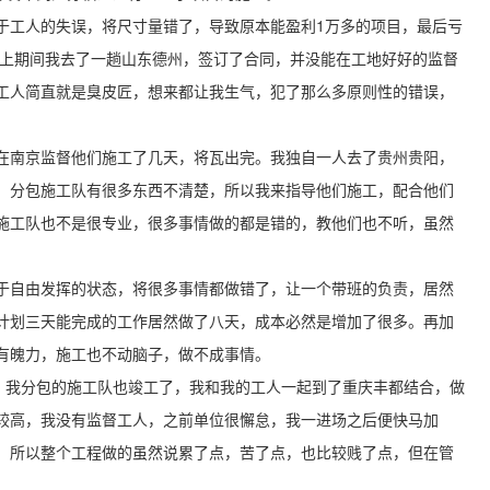
于工人的失误，将尺寸量错了，导致原本能盈利1万多的项目，最后亏
加上期间我去了一趟山东德州，签订了合同，并没能在工地好好的监督
工人简直就是臭皮匠，想来都让我生气，犯了那么多原则性的错误，
在南京监督他们施工了几天，将瓦出完。我独自一人去了贵州贵阳，
，分包施工队有很多东西不清楚，所以我来指导他们施工，配合他们
施工队也不是很专业，很多事情做的都是错的，教他们也不听，虽然
于自由发挥的状态，将很多事情都做错了，让一个带班的负责，居然
计划三天能完成的工作居然做了八天，成本必然是增加了很多。再加
有魄力，施工也不动脑子，做不成事情。
了，我分包的施工队也竣工了，我和我的工人一起到了重庆丰都结合，做
较高，我没有监督工人，之前单位很懈怠，我一进场之后便快马加
，所以整个工程做的虽然说累了点，苦了点，也比较贱了点，但在管