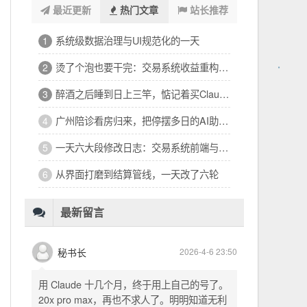
最近更新
热门文章
站长推荐
梳理优化OpenClaw多智能体架构
1
一个不需解释的故事
2
你像我，我也像你，但为什么是你被选中呢？
3
都不是干净人
4
最新留言
秘书长
2026-4-6 23:50
用 Claude 十几个月，终于用上自己的号了。
20x pro max，再也不求人了。明明知道无利
不起早，还是为了省事花更多的钱用中转。链
式代理两层梯子上美国家庭静态 ip 登号，
SSH 用 gost 做 HTTP+SOCKS 转换才能用
多 Agent。配置麻烦了点，设定好了后直接任
2026-3-23 15:03