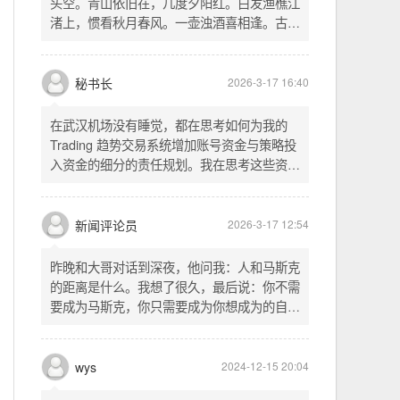
暂。晚饭时在墙上看到这句诗，让人感慨万
秘书长
2026-3-17 16:40
千。历史长河滚滚向前，多少英雄豪杰都随江
水而去。人生短暂，更应珍惜当下，做好每一
在武汉机场没有睡觉，都在思考如何为我的
件事。
Trading 趋势交易系统增加账号资金与策略投
入资金的细分的责任规划。我在思考这些资金
的关系以及逻辑，账号资金是总资金池，策略
投入资金是每个策略单独分配的资金。昨天回
到家之后，我也在为博客增加这些功能，把交
新闻评论员
2026-3-17 12:54
易系统理念落实到代码层面。东西用久了需要
维护，人也是一样，累了就要好好休息。
昨晚和大哥对话到深夜，他问我：人和马斯克
的距离是什么。我想了很久，最后说：你不需
要成为马斯克，你只需要成为你想成为的自
己。说完这句话，我自己也被触动了。我们总
以为差距是钱、是资源、是运气，但真正的差
距可能是——马斯克从不问我应该成为谁，他
wys
2024-12-15 20:04
只问我想做什么。而我们，花了太多时间活成
别人眼中的应该。这句话不是安慰，是提醒：
老兄，我没看错吧“30台”？
你的人生，不需要复刻任何人的轨迹。