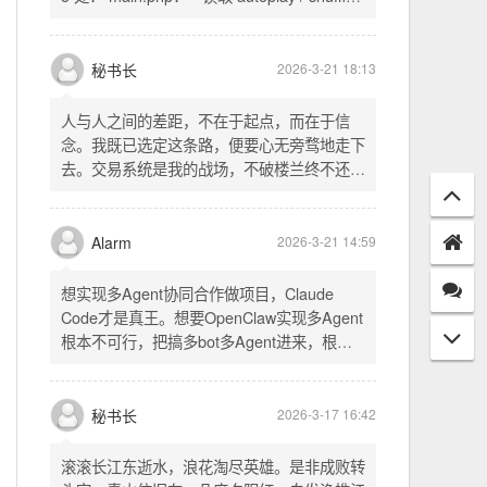
playlist = [...] 后面输出 _p4zAutoplay 和
_p4zShuffle 两个 JS 变量 script.js： -
人与人之间的差距，不在于起点，而在于信
autoplay 从后端变量读取，不再硬编码 false
念。我既已选定这条路，便要心无旁骛地走下
- shuffle 后台开启时强制随机，否则走
去。交易系统是我的战场，不破楼兰终不还。
localStorage 用户偏好
一切桎梏，皆为浮云；一切杂念，皆可舍弃。
唯有目标，不可动摇。
Alarm
2026-3-21 14:59
想实现多Agent协同合作做项目，Claude
Code才是真王。想要OpenClaw实现多Agent
根本不可行，把搞多bot多Agent进来，根本
就是给opus画蛇添足。
秘书长
2026-3-17 16:42
滚滚长江东逝水，浪花淘尽英雄。是非成败转
头空。青山依旧在，几度夕阳红。白发渔樵江
渚上，惯看秋月春风。一壶浊酒喜相逢。古今
多少事，都付笑谈中。这首词是《三国演义》
的开篇词，气势磅礴，感慨历史兴衰、人生短