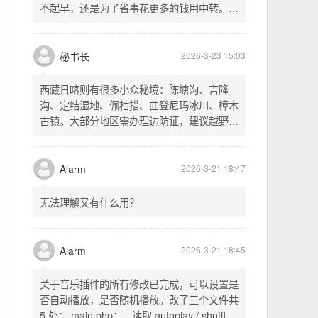
秘书长
意 IP 进行 SSH 登录。畅用，值得纪念。
西藏日喀则有很多小众秘境：陈塘沟、吉隆
沟、定结湿地、佩枯措、曲登尼玛冰川、樟木
古镇。大部分地区需办理边防证，建议越野
车，最佳季节 5-10 月。从日喀则出发可陆路
经吉隆口岸前往加德满都，沿途风景绝美。
Alarm
2026-3-21 18:47
无法理解又有什么用？
Alarm
2026-3-21 18:45
关于音乐插件的所有修改已完成，可以设置是
否自动播放，是否随机播放。改了三个文件共
5 处： main.php： - 读取 autoplay / shuffle
配置项 - 保存时写入这两个配置 - 表单中新增
一行两个复选框（自动播放音乐 / 默认随机播
放），带配套 CSS track.php： - 在 var
秘书长
2026-3-21 18:13