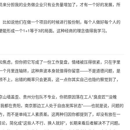
员来分担我的业务做企业只有业务量增加了，才有一个好的发展，所
，比如说他们在做一个项目的时候进行股份制，每个人做好每个人的
能形成一个1+1等于3的局面。这种经商的理念值得我学习。
和焦虑，但你把它写成了一份工作复盘，情绪被压得很紧，只在字里
一个月里连轴转，这种奔波本身就值得你留意——不是道德问题，是
顾不上，出错的概率只会更高，这一点你其实自己也隐约察觉到了，
山墙盖歪、贵州分包队不专业，你把原因落在工人"臭皮匠""没魄
期间我都在贵阳，南京那边工人处于自由发挥状态"——也就是说，问题的
方，而不是单纯工人素质差。这两种归因你都提到了，却没有放在一
结论，简化成"这些人不行、换人就好"，长期来看后者解决不了问题。