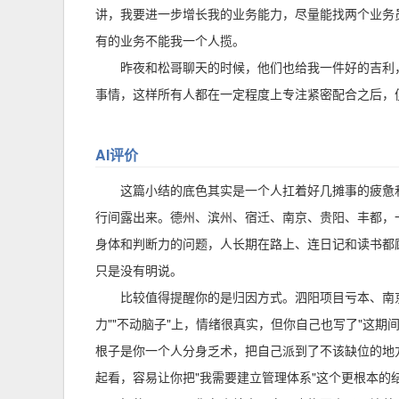
讲，我要进一步增长我的业务能力，尽量能找两个业务
有的业务不能我一个人揽。
昨夜和松哥聊天的时候，他们也给我一件好的吉利
事情，这样所有人都在一定程度上专注紧密配合之后，便
AI评价
这篇小结的底色其实是一个人扛着好几摊事的疲惫
行间露出来。德州、滨州、宿迁、南京、贵阳、丰都，
身体和判断力的问题，人长期在路上、连日记和读书都
只是没有明说。
比较值得提醒你的是归因方式。泗阳项目亏本、南京
力""不动脑子"上，情绪很真实，但你自己也写了"这
根子是你一个人分身乏术，把自己派到了不该缺位的地
起看，容易让你把"我需要建立管理体系"这个更根本的