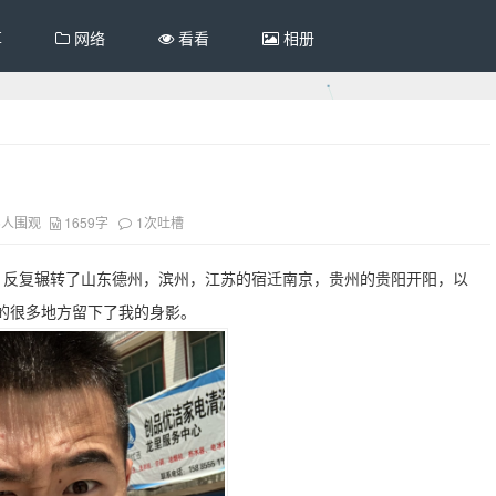
享
网络
看看
相册
6人围观
1659字
1次吐槽
，反复辗转了山东德州，滨州，江苏的宿迁南京，贵州的贵阳开阳，以
的很多地方留下了我的身影。