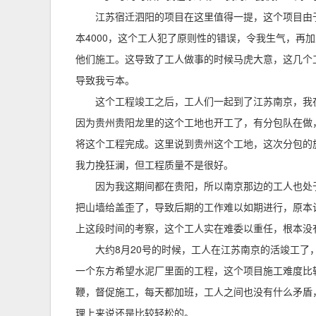
江苏宿迁泗阳的项目在这里值得一提，这个项目由
本4000，这个工人犯了原则性的错误，令我生气，再
他们施工。这导致了工人做事的时候马虎大意，这几个
导致我亏本。
这个工程竣工之后，工人们一起到了江苏南京，我
因为贵州贵阳龙里的这个工地也开工了，有分包队在做
将这个工程完成。这里说到贵州这个工地，这次分包的
我力挽狂澜，但工程质量不是很好。
因为我这期间都在贵阳，所以南京那边的工人也处
把山墙给盖歪了，导致后期的工作难以如期进行，原本
上这段时间的考察，这个工人实在难委以重任，根本没
大约8月20号的时候，工人在江苏南京的活竣工
一个东方希望水泥厂里面的工程，这个项目施工难度比
鞭，督促施工，每天都加班，工人之间也没有什么矛盾
理上来说还是比较轻松的。