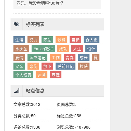
标签列表
生活
努力
网站
梦想
目标
食人鱼
水虎鱼
Emlog教程
成功
人生
设计
爱情
读书笔记
工作
青春
成长
夏
父亲
悲伤
放下
睡前日记
拉萨
个人博客
追溯
西藏
站点信息
文章总数:3012
页面总数:5
分类总数:59
标签总数:258
评论总数:1336
浏览总数:7487986
运行时间