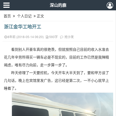
深山的鹿
首页
个人日记
正文
浙江金华工地开工
8年前 (2018-05-14 06:20)
593字
抢沙发
看到别人开豪车真的很艳羡，但就按照自己目前的收入水准去
花几年辛劳所得买一辆车必是不现实的，目前的工作已然是我殚精
竭虑，唯有尽力向前，走一步算一步了。
昨天修理了一天要挖机，今天开车大半天到了，要和甲方谈了
几句话，晚上在宾馆里发广告，这已经是第二次，一不小心就早上
睡着了。