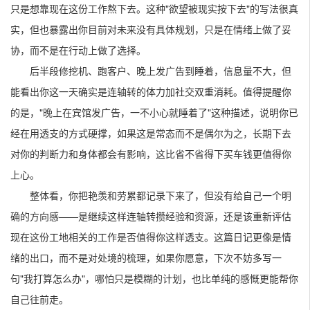
只是想靠现在这份工作熬下去。这种"欲望被现实按下去"的写法很真
实，但也暴露出你目前对未来没有具体规划，只是在情绪上做了妥
协，而不是在行动上做了选择。
后半段修挖机、跑客户、晚上发广告到睡着，信息量不大，但
能看出你这一天确实是连轴转的体力加社交双重消耗。值得提醒你
的是，"晚上在宾馆发广告，一不小心就睡着了"这种描述，说明你已
经在用透支的方式硬撑，如果这是常态而不是偶尔为之，长期下去
对你的判断力和身体都会有影响，这比省不省得下买车钱更值得你
上心。
整体看，你把艳羡和劳累都记录下来了，但没有给自己一个明
确的方向感——是继续这样连轴转攒经验和资源，还是该重新评估
现在这份工地相关的工作是否值得你这样透支。这篇日记更像是情
绪的出口，而不是对处境的梳理，如果你愿意，下次不妨多写一
句"我打算怎么办"，哪怕只是模糊的计划，也比单纯的感慨更能帮你
自己往前走。