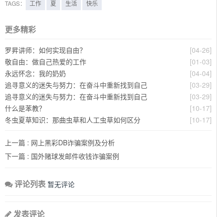
TAGS：
工作
夏
生活
快乐
更多精彩
罗昇讲师：如何实现自由？
[04-26]
敬自由：做自己热爱的工作
[01-03]
永远怀念：我的奶奶
[04-04]
追寻意义的迷失与努力：在奋斗中重新找到自己
[03-29]
追寻意义的迷失与努力：在奋斗中重新找到自己
[03-29]
什么是苯教？
[10-17]
冬虫夏草知识：那曲虫草和人工虫草如何区分
[10-17]
上一篇 :
网上黑彩DB诈骗案例及分析
下一篇 :
国外赌球发邮件收钱诈骗案例
评论列表
暂无评论
发表评论