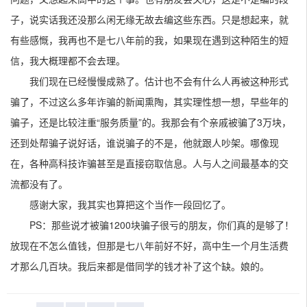
子，说实话我还没那么闲无缘无故去编这些东西。只是想起来，就
有些感慨，我再也不是七八年前的我，如果现在遇到这种陌生的短
信，我大概理都不会去理。
我们现在已经慢慢成熟了。估计也不会有什么人再被这种形式
骗了，不过这么多年诈骗的新闻熏陶，其实理性想一想，早些年的
骗子，还是比较注重“服务质量”的。我那会有个亲戚被骗了3万块，
还到处帮骗子说好话，谁说骗子的不是，他就跟人吵架。哪像现
在，各种高科技诈骗甚至是直接窃取信息。人与人之间最基本的交
流都没有了。
感谢大家，我其实也算把这个当作一段回忆了。
PS：那些说才被骗1200块骗子很亏的朋友，你们真的是够了！
放现在不怎么值钱，但那是七八年前好不好，高中生一个月生活费
才那么几百块。我后来都是借同学的钱才补了这个缺。娘的。