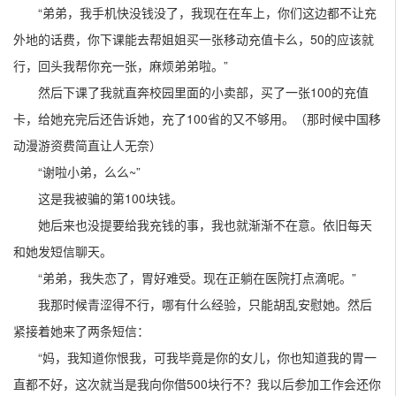
“弟弟，我手机快没钱没了，我现在在车上，你们这边都不让充
外地的话费，你下课能去帮姐姐买一张移动充值卡么，50的应该就
行，回头我帮你充一张，麻烦弟弟啦。”
然后下课了我就直奔校园里面的小卖部，买了一张100的充值
卡，给她充完后还告诉她，充了100省的又不够用。（那时候中国移
动漫游资费简直让人无奈）
“谢啦小弟，么么~”
这是我被骗的第100块钱。
她后来也没提要给我充钱的事，我也就渐渐不在意。依旧每天
和她发短信聊天。
“弟弟，我失恋了，胃好难受。现在正躺在医院打点滴呢。”
我那时候青涩得不行，哪有什么经验，只能胡乱安慰她。然后
紧接着她来了两条短信：
“妈，我知道你恨我，可我毕竟是你的女儿，你也知道我的胃一
直都不好，这次就当是我向你借500块行不？我以后参加工作会还你