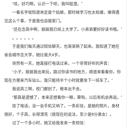
“哇，好巧啊，认识一下呗，我叫程澄。”
一看名字就知道肯定是个姑娘，那时候学习也太枯燥，难得遇
见这么个事，于是我也自报家门。
“还在念高中啊，姐姐我已经上大学了。小弟弟要好好读书哦。”
。。。。。。
于是我们每天通过短信聊天，也渐渐熟了起来。我知道了她在
省会城市念大学，她比我大4岁。
突然有一天，她直接打电话过来，一个非常好听的声音：
“小子，姐姐我出来玩，路过你读书的地方，顺道来看看你，你
现在方便来汽车站么，我只能待半个小时就要坐下一班车了。”
我说高三啊，校门都封了，根本出不去。
“那真是遗憾了，本来还想看你一眼，算啦，以后有机会再说。”
挂了电话，没一会手机又响了，一条彩信，是她的照片，身材
很好，个子高，长得漂亮（按现在的说法，至少是8分美女）。
过了一个多小时，她又给我发来一条短信：