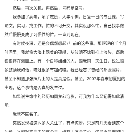
然后，再次关机，再然后，号码是空号。
我参加了高考，填了志愿，大学军训，日复一日的专业课，写
论文，实习，找工作。忙的不可开交，其实没那么忙，自己找事做
然后慢慢变成了习惯性的忙。一直到现在。
有时候夜深，还是会偶然想起7年前的这些事。那短短的半个月
时间里，我就像大海上飘着的孤船，从波澜不惊到推上浪头，然后
狠狠摔在海面上。有一个自称姐姐的人，跟我同一天生日，说过很
多鼓励我的话，唠过很多有趣的嗑。我已经忘了曾经的那张照片，
甚至不知道那张照片上的人是真是假。甚至，2007年春末初夏她的
出现，这个事情是否真的发生过。
如果说生命中的经历如同梦幻泡影，可我为什么又记得如此清
晰。
我就不匿名了。
突然发现被这么多人关注了，有点惊讶。只是前几天看到这个
问题，又想起来高中的这个事。也有朋友会关心，这是不是编的段