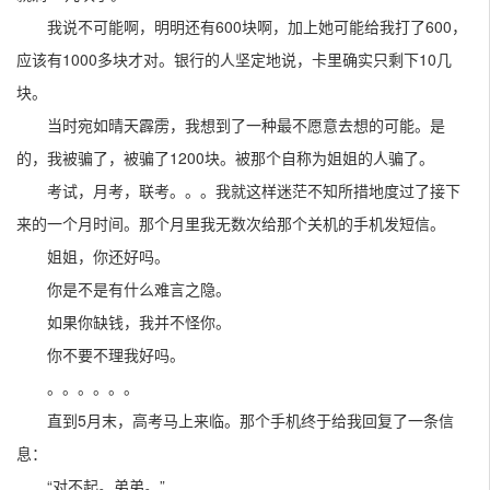
我说不可能啊，明明还有600块啊，加上她可能给我打了600，
应该有1000多块才对。银行的人坚定地说，卡里确实只剩下10几
块。
当时宛如晴天霹雳，我想到了一种最不愿意去想的可能。是
的，我被骗了，被骗了1200块。被那个自称为姐姐的人骗了。
考试，月考，联考。。。我就这样迷茫不知所措地度过了接下
来的一个月时间。那个月里我无数次给那个关机的手机发短信。
姐姐，你还好吗。
你是不是有什么难言之隐。
如果你缺钱，我并不怪你。
你不要不理我好吗。
。。。。。。
直到5月末，高考马上来临。那个手机终于给我回复了一条信
息：
“对不起。弟弟。”