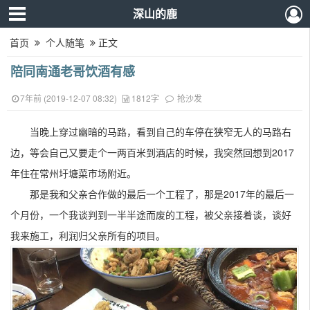
深山的鹿
首页
个人随笔
正文
陪同南通老哥饮酒有感
7年前 (2019-12-07 08:32)
1812字
抢沙发
当晚上穿过幽暗的马路，看到自己的车停在狭窄无人的马路右
边，等会自己又要走个一两百米到酒店的时候，
我
突然回想到2017
年住在常州圩塘菜市场附近。
那是我和父亲合作做的最后一个工程了，那是2017年的最后一
个月份，一个我谈判到一半半途而废的工程，被父亲接着谈，谈好
我来施工，利润归父亲所有的项目。