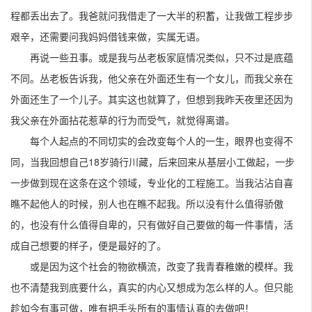
程都丢出去了。我爸就问我借走了一大半的积蓄，让我做工程步步
艰辛，还需要问我妈妈借钱来做，实属无语。
再说一些丑事。或是我与丛老板家庭情况类似，只不过是底蕴
不同。丛老板告诉我，他父亲在外面还生有一个女儿，而我父亲在
外面还生了一个儿子。其实这也就算了，但想到我昨天夜里还因为
我父亲在外面拈花惹草的行为而受气，就觉得离谱。
每个人起点的不同切实的会改变每个人的一生，眼界也变得不
同，当我回想自己18岁骑行川藏，后来回来从基层小工做起，一步
一步做到现在这条在这个领域，专业化的工程施工。
当我沾沾自喜
瞧不起他人的时候，别人也在瞧不起我。所以没有什么值得骄傲
的，也没有什么值得自卑的，只有做好自己要做的每一件事情，活
成自己想要的样子，便是最好的了。
或是因为这个社会的物欲横流，改变了我青春稚嫩的模样。我
也不清楚我到底要什么，真实的内心又想成为怎么样的人。但只能
趁如今有事可做，唯有把手头所有的事情认真的去做吧！