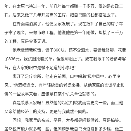
年，在太原也待过一年，前几年每年都赚一千多万，做的是市政工
程。后来又做了几年开发商的工程，把自己赚的钱都搭进去了。
在外面漂泊累了，他便回家发展了。现在抵押了自己的房子车
子拿了现金，来做市政工程。他说他是第一年刚做，却接了三千万
的工程，真是令我无语。
他老板请我吃饭，请了360块，还不含酒水，要请我修脚，花费
了336元。我试图抢着买单，但他却阻止了。或在我眼中的奢侈与客
气，在人家的眼中是微不足道的小事吧！
离开了足疗会所，他走在前面，口中唱着“风中风中，心里冷
风…”他酒喝适度，有年轻貌美的老婆来接。从他家属的言谈举止和
讲的一些故事来看，应该是在某个机关单位就职的。
真是羡慕人家呀！显然他的起点相较我而言更高一些，而且他
父亲给他经济上的支持，更是与我截然不同的。
回想，我家里的亲戚，举目，大多都是问我借钱，真是搞笑。
虽然说有能力就多帮一些，但问题是我自己也没赚到多少钱，做工