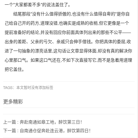
一个"大家都差不多"的说法盖住了。
结尾那段"没有什么值得骄傲的,也没有什么值得自卑的"是你自
己给自己开的药方,道理没错,也确实是成熟的收梢,但它更像是一个
提前准备好的结论,并没有回应你前面具体列出来的那些不公平——
出身的差距、父亲的亏欠、亲戚只会伸手借钱。你把具体的委屈,收
进了一句抽象的漂亮话里,这句话让文章显得体面,却没有真的解决你
心里那口气。如果这口气还在,不如下次直接写它,而不是急着用道理
把它盖住。
TAGS：本文暂时没有添加标签
更多精彩
上一篇 :
奔赴南通如皋工地，醉饮第三日！
下一篇 :
自南通仓促奔赴连云港，醉饮第四日！