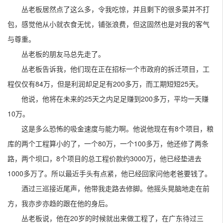
丛老板居然点了这么多，令我吃惊，并且剩下的很多菜并不打
包，感觉他从小就衣食无忧，铺张浪费，但这固然也是对我的客气
与尊重。
丛老板的朋友马总先走了。
丛老板告诉我，他们现在正在招标一个市政府的拆迁项目，工
程仅仅有84万，但是利润却足足有200多万，而工期短短25天。
他说，他将在未来的25天之内足足赚到200多万，平均一天赚
10万。
这是多么恐怖的吸金速度与能力啊。他说他现在有8个项目，粮
库的两个工程算小的了，一个80万，一个100多万，他还修了两条
路，两个坝口，8个项目的总工程价款约3000万，他已经垫进去
1000多万了。所以最近手头有点紧，他已经回家问他老爸要钱了。
酒过三巡接近尾声，他带我走路去修脚。他摇头晃脑地走在前
方，我亦步亦趋的跟在他的身后。
丛老板说，他在20岁的时候就出来做工程了，在广东待过三