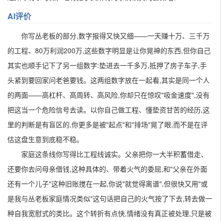
AI评价
你写丛老板的部分,数字报得又快又细——一天赚十万、三千万
的工程、80万利润200万,这些数字明显是让你晃神的东西,但你自己
其实也顺手记下了另一组数字:垫进去一千多万,抵押了房子车子,手
头紧到要回家问老爸要钱。这两组数字放在一起看,其实是同一个人
的两面——高杠杆、高周转、高风险,你却只在惊叹"吸金速度",没有
把这当一个危险信号去读。以你自己做工程、懂垫资甘苦的经历,这
里的判断是有盲区的,你更多是被"起点"和"排场"晃了眼,而不是在评
估这盘生意到底稳不稳。
家庭这条线你写得比工程线诚实。父亲把你一大半积蓄借走、
还要你去问母亲借钱,这种具体的、带着火气的委屈,和"父亲在外面
还有一个儿子"这种旧账搅在一起,你说"就觉得离谱",但很快又用"或
是我与丛老板家庭情况类似"这句话把自己的火气按了下去,转去做一
种自我宽慰式的类比。这个转折有点快,情绪没有真正被处理,只是被