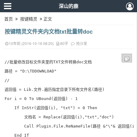
深山的鹿
首页
按键精灵
正文
按键精灵文件夹内文档txt批量转doc
10年前 (2016-10-16 08:20)
80字
抢沙发
//批量修改目标文件夹里的TXT文件转换doc文档

路径 = "D:\TDDOWNLOAD"

//

返回值 = Lib.文件.遍历指定目录下所有文件名(路径)

For i = 0 To UBound(返回值) - 1

    If InStr(返回值(i), "txt") > 0 Then         

        文档名 = Replace(返回值(i),"txt","doc")

        Call Plugin.File.ReNameFile(路径 &"\"& 返回值(i
    End If    
