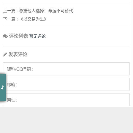
上一篇 :
尊重他人选择：命运不可替代
下一篇 :
《以交易为生》
评论列表
暂无评论
发表评论
乌兰巴托的夜
丹正母子
乌兰巴托的夜 - 丹正母子
作词：贾樟柯、左小祖咒
作曲：昔日布道尔吉
穿过旷野的风
你慢些走
我用沉默告诉你
我醉了酒