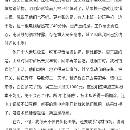
焊接钢结构，明明矩形管前几根已经焊对了，结果换一边就连续错
三根。我说了他们也不听。更夸张的是，有人上班一边玩手机一边
干活，拉一根电线居然花了40分钟。更严重的是，工作毫无责任
心，电源线的铜丝裸露，存在重大安全隐患，甚至因此我自己接线
时还被电到！
他们个人素质极差，吃完早饭垃圾乱扔，到处都是。更荒唐的
是，上班时间带薪出去买早餐，回来再带薪吃，耽误工时。我出钱
雇他们干活，他们却把工地弄得乌烟瘴气，甚至乱动我的设备，把
开关、按钮弄坏，导致停工一天半。我还得自己去买配件、请电工
来修，白白多花了钱。误工至少损失1000元。这说明这帮施工队根
本不能用，绝不会再合作。所谓“老师傅”，技术却差得一塌糊涂，连
电工证都不知真假。新买的测电笔刚开封就被他们乱用，结果炸掉
了。没技术还硬要逞强，简直是胡闹。
在7月下旬，我每天不仅要优化图纸，还要联系钢材市场，协调
送货时间，还要在工地指挥工人干活。这让我很不是滋味。通过与