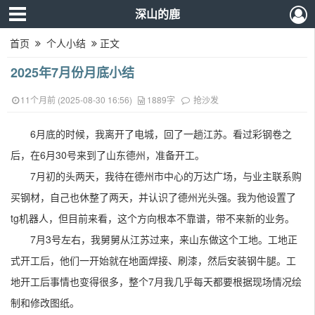
深山的鹿
首页
个人小结
正文
2025年7月份月底小结
11个月前 (2025-08-30 16:56)
1889字
抢沙发
6月底的时候，我离开了电城，回了一趟江苏。
看过彩钢卷之
后，在6月30号来到了山东德州，准备开工。
7月初的头两天，我待在德州市中心的万达广场，与业主联系购
买钢材，自己也休整了两天，并认识了德州光头强。我为他设置了
tg机器人，但目前来看，这个方向根本不靠谱，带不来新的业务。
7月3号左右，我舅舅从江苏过来，来山东做这个工地。工地正
式开工后，他们一开始就在地面焊接、刷漆，然后安装钢牛腿。工
地开工后事情也变得很多，整个7月我几乎每天都要根据现场情况绘
制和修改图纸。