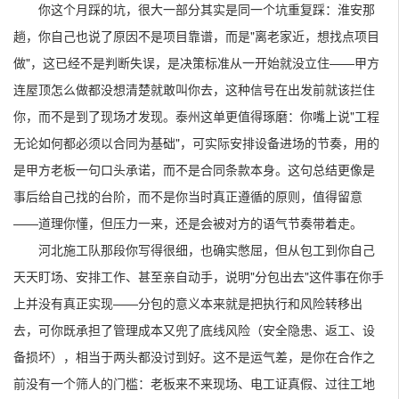
你这个月踩的坑，很大一部分其实是同一个坑重复踩：淮安那
趟，你自己也说了原因不是项目靠谱，而是"离老家近，想找点项目
做"，这已经不是判断失误，是决策标准从一开始就没立住——甲方
连屋顶怎么做都没想清楚就敢叫你去，这种信号在出发前就该拦住
你，而不是到了现场才发现。泰州这单更值得琢磨：你嘴上说"工程
无论如何都必须以合同为基础"，可实际安排设备进场的节奏，用的
是甲方老板一句口头承诺，而不是合同条款本身。这句总结更像是
事后给自己找的台阶，而不是你当时真正遵循的原则，值得留意
——道理你懂，但压力一来，还是会被对方的语气节奏带着走。
河北施工队那段你写得很细，也确实憋屈，但从包工到你自己
天天盯场、安排工作、甚至亲自动手，说明"分包出去"这件事在你手
上并没有真正实现——分包的意义本来就是把执行和风险转移出
去，可你既承担了管理成本又兜了底线风险（安全隐患、返工、设
备损坏），相当于两头都没讨到好。这不是运气差，是你在合作之
前没有一个筛人的门槛：老板来不来现场、电工证真假、过往工地