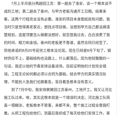
7月上半月我分两趟回江苏：第一趟去了淮安，谈一个根本谈不
成的工地；第二趟去了泰州，与甲方老板沟通开工日期。结果来
看，这两个行程完全没有必要。淮安的项目本身图纸就有问题，我
当时只是觉得离老家近，想找点项目做，没想到甲方自己都没搞清
楚规划，连屋顶要怎么做都没想好，就忽悠我过去，白白浪费了我
的时间、精力和金钱。泰州的老板更不靠谱，虽然合同已经签了，
但他承诺的8月20号前完工根本没兑现。现在已经是8月下旬了，钢
材供应不上，基础结构也没跟上，什么都落后。因为他轻飘飘的一
句话，我还以他的节奏安排设备进场，目前证明他的计划完全错
误。工程无论如何都必须以合同为基础，结合甲方的真实情况处
理，不能别人急我们也跟着急，盲目着急根本没有意义。
到了7月中旬，我安排舅舅回江苏泰州，工地开工。我又让河北
施工队过来。唉，其实这根本就是一个错误的决定。河北施工队简
直一塌糊涂，老板根本不管事，来都不来，整个施工过程全靠我盯
着。从把工程包给他们，到最后我却成了每天给他们安排工作，甚