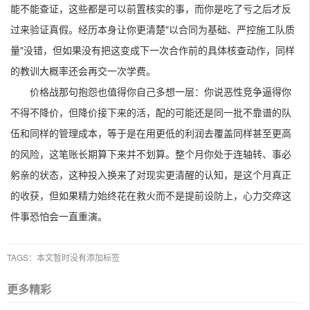
能不能查证，这些都是可以前置核实的事，而你是吃了亏之后才反
过来验证真假。经历本身让你更清楚"以合同为基础、严控施工队质
量"没错，但如果没有把这变成下一次合作前的具体核查动作，同样
的教训大概率还会再交一次学费。
价格战那句抱怨也值得你自己多想一层：你说恶性竞争逼得你
不得不降价，但降价接下来的活，配的可能还是同一批不靠谱的队
伍和同样的管理成本，等于是在用更低的利润去覆盖同样甚至更高
的风险，这笔账长期算下来并不划算。整个月你处于连轴转、事必
躬亲的状态，这种投入换来了对现实更清醒的认知，是这个月真正
的收获，但如果精力始终花在救火而不是提前设防上，心力交瘁这
件事恐怕会一直重演。
TAGS：本文暂时没有添加标签
更多精彩