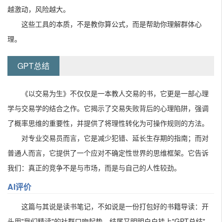
越激动，风险越大。
这些工具的本质，不是教你算公式，而是帮助你理解群体心
理。
GPT总结
《以交易为生》不仅仅是一本教人交易的书，它更是一部心理
学与交易学的结合之作。它揭示了交易失败背后的心理陷阱，强调
了概率思维的重要性，并提供了将理性转化为可操作规则的方法。
对专业交易员而言，它是减少犯错、延长生存期的指南；而对
普通人而言，它提供了一个应对不确定性世界的思维框架。它告诉
我们：真正的竞争不是与市场，而是与自己的人性较劲。
AI评价
这篇与其说是读书笔记，不如说是一份打包好的书籍导读：开
头用"我们精读"的社群口吻起势，结尾又明明白白挂上"GPT总结"，