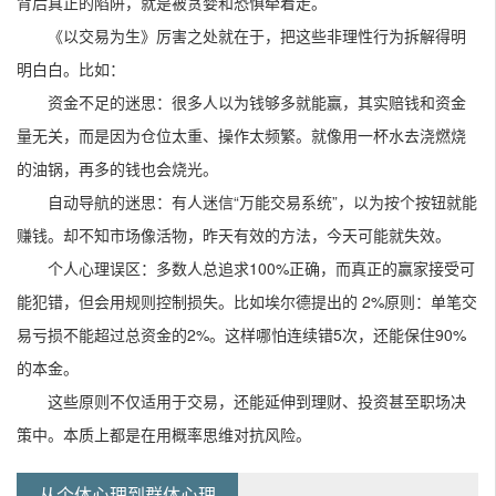
背后真正的陷阱，就是被贪婪和恐惧牵着走。
《以交易为生》厉害之处就在于，把这些非理性行为拆解得明
明白白。比如：
资金不足的迷思：很多人以为钱够多就能赢，其实赔钱和资金
量无关，而是因为仓位太重、操作太频繁。就像用一杯水去浇燃烧
的油锅，再多的钱也会烧光。
自动导航的迷思：有人迷信“万能交易系统”，以为按个按钮就能
赚钱。却不知市场像活物，昨天有效的方法，今天可能就失效。
个人心理误区：多数人总追求100%正确，而真正的赢家接受可
能犯错，但会用规则控制损失。比如埃尔德提出的 2%原则：单笔交
易亏损不能超过总资金的2%。这样哪怕连续错5次，还能保住90%
的本金。
这些原则不仅适用于交易，还能延伸到理财、投资甚至职场决
策中。本质上都是在用概率思维对抗风险。
从个体心理到群体心理