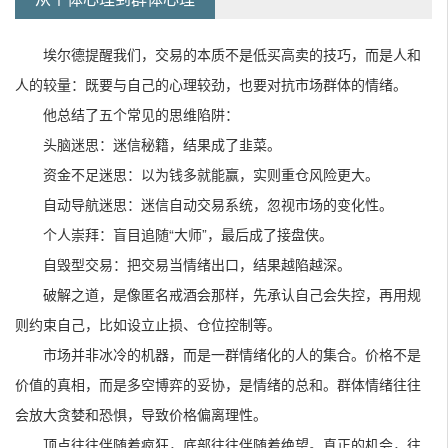
埃尔德提醒我们，交易的本质不是低买高卖的技巧，而是人和
人的较量：既要与自己的心理较劲，也要对抗市场群体的情绪。
他总结了五个常见的思维陷阱：
头脑迷思：迷信秘籍，结果成了韭菜。
资金不足迷思：以为钱多就能赢，实则重仓风险更大。
自动导航迷思：迷信自动交易系统，忽视市场的变化性。
个人崇拜：盲目追随“大师”，最后成了接盘侠。
自毁型交易：把交易当情绪出口，结果越陷越深。
破解之道，是像匿名戒酒会那样，先承认自己会失控，再用规
则约束自己，比如设立止损、仓位控制等。
市场并非冰冷的机器，而是一群情绪化的人的集合。价格不是
价值的真相，而是多空博弈的妥协，是情绪的总和。群体情绪往往
会放大贪婪和恐惧，导致价格偏离理性。
顶点往往伴随着疯狂，底部往往伴随着绝望。真正的机会，往