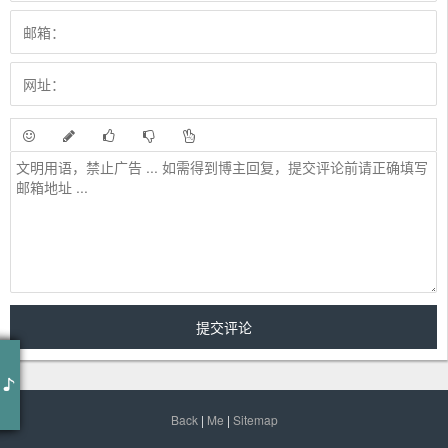
作词 : 小白
作曲 : 小白
原曲：像玫瑰错过花期而我错过你
原唱：炸鸡得嘞
Back
|
Me
|
Sitemap
词Lyricist：小白