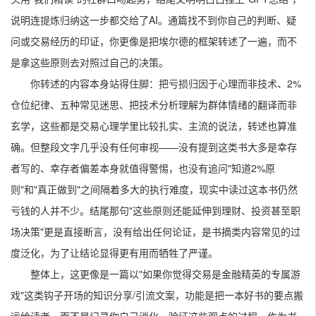
说明连提炼归纳这一步都交给了AI。通篇找不到你自己的判断、疑
问或交易经历的印证，你更像是把埃尔德的框架转述了一遍，而不
是拿这些原则去对照过自己的决策。
你转述的内容本身站得住脚：把亏损归因于心理而非技术、2%
仓位纪律、五种常见迷思、把技术分析理解为群体情绪的翻译而非
玄学，这些都是交易心理学里比较扎实、主流的说法，转述也算准
确。但整段文字几乎没有任何审视——没有提到这类书大多是幸存
者写的、幸存者偏差本身就值得警惕，也没有追问"知道2%原
则"和"真正做到"之间隔着多大的执行难度，现实中读过这本书仍然
亏钱的人并不少。结尾那句"这些原则还能延伸到理财、投资甚至职
场决策"更是直接断言，没有给出任何论证，是书摘类内容常见的过
度泛化，为了让结论显得更有用而牺牲了严谨。
整体上，这更像是一篇以"如果你觉得交易是金融精英的专属游
戏"这类钩子开场的知识分享/引流文案，功能是把一本好书的要点搬