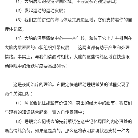
（1）大脑后部的视觉空间区域，主导复杂的视觉感知；
（2）发起运动的运动皮层；
（3）我们之前讲过的海马体及其周边区域，它们支持着你的自
传体记忆；
（4）大脑的深层情绪中心——杏仁核，和位于它上方并排列在
大脑内层表面的带状组织扣带皮层——这两者都有助于产生和处理
情绪。事实上，与我们清醒时相比，大脑的这些情绪区域在快速眼
动睡眠中的活跃程度要高出30%！
这是夜间治疗的理论。它假定快速眼动睡眠做梦的过程实现了
两个关键目标：
（1）睡眠会记住那些有价值的、突出的经历中的细节，将它们
与现有的知识结合起来，置入自传景观中；
（2）睡眠会忘记或去除先前萦绕在这些记忆周围的内心深处的
痛苦情绪负荷。如果这是真的，那么这将表明梦境状态支持一种内