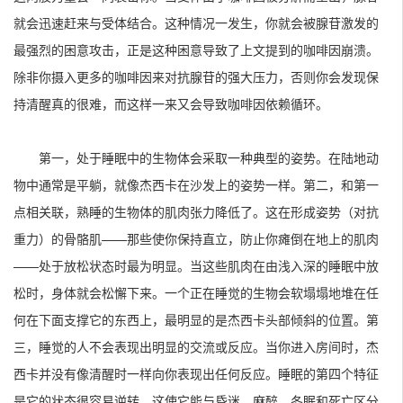
就会迅速赶来与受体结合。这种情况一发生，你就会被腺苷激发的
最强烈的困意攻击，正是这种困意导致了上文提到的咖啡因崩溃。
除非你摄入更多的咖啡因来对抗腺苷的强大压力，否则你会发现保
持清醒真的很难，而这样一来又会导致咖啡因依赖循环。
第一，处于睡眠中的生物体会采取一种典型的姿势。在陆地动
物中通常是平躺，就像杰西卡在沙发上的姿势一样。第二，和第一
点相关联，熟睡的生物体的肌肉张力降低了。这在形成姿势（对抗
重力）的骨骼肌——那些使你保持直立，防止你瘫倒在地上的肌肉
——处于放松状态时最为明显。当这些肌肉在由浅入深的睡眠中放
松时，身体就会松懈下来。一个正在睡觉的生物会软塌塌地堆在任
何在下面支撑它的东西上，最明显的是杰西卡头部倾斜的位置。第
三，睡觉的人不会表现出明显的交流或反应。当你进入房间时，杰
西卡并没有像清醒时一样向你表现出任何反应。睡眠的第四个特征
是它的状态很容易逆转，这使它能与昏迷、麻醉、冬眠和死亡区分