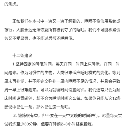
的焦虑。
正如我们在本书中一遍又一遍了解到的，睡眠不像信用系统或
银行，大脑永远无法恢复所有被剥夺了的睡眠。我们不可能积累债
务又不受惩罚，也不能过后偿还睡眠债。
十二条建议
1.坚持固定的睡眠时间。每天在同一时间上床睡觉，在同一时
间醒来。作为习惯性的生物，人类很难适应睡眠模式的变化。等到
周末再补觉，并不能完全弥补一周内睡眠不足的情况，并且会导致
周一早上很难醒来。可以为就寝时间设置闹钟。我们通常只会为起
床时间设置闹钟，却不会为睡觉时间这么做。如果你只能从这12条
建议中记住一条，那么记住这一条吧。
2. 锻炼很有益，但不要在一天中太晚的时间进行。尽量每天尝
试锻炼至少30分钟，但要在睡前2~3小时结束锻炼。