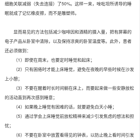
细胞关联减弱（失去连接）了50%。这样一来，唑吡坦所诱导的睡
眠就成了记忆橡皮擦，而不是雕塑师。
显而易见的方法包括减少咖啡因和酒精的摄入量，把有屏幕的
电子产品从卧室中清除，以及保持凉爽的卧室温度等。此外，患者
还必须做到：
（1）即使在周末，也要定时睡觉和起床；
（2）只有困倦时才能上床睡觉，避免在夜晚的早些时候在沙发
上小憩；
（3）不要在醒着时长时间躺在床上，而要起来做一些安静放松
的活动直到再次感到睡意；
（4）如果晚上睡觉有困难的话，就要避免白天小睡；
（5）通过学会上床睡觉前放松精神来减少引发焦虑的想法和担
忧；
（6）不要在卧室中放置看得见的钟表，以防止晚上看时间引发