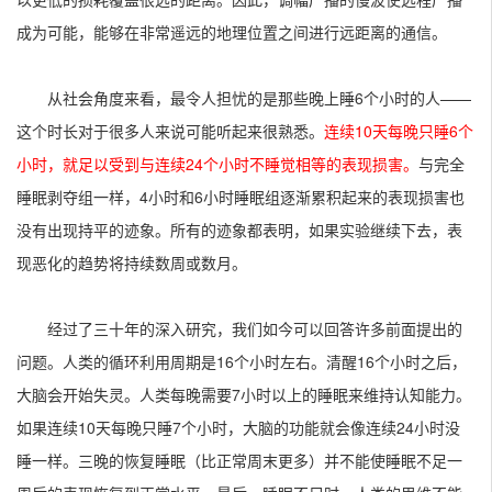
成为可能，能够在非常遥远的地理位置之间进行远距离的通信。
从社会角度来看，最令人担忧的是那些晚上睡6个小时的人——
这个时长对于很多人来说可能听起来很熟悉。
连续10天每晚只睡6个
小时，就足以受到与连续24个小时不睡觉相等的表现损害。
与完全
睡眠剥夺组一样，4小时和6小时睡眠组逐渐累积起来的表现损害也
没有出现持平的迹象。所有的迹象都表明，如果实验继续下去，表
现恶化的趋势将持续数周或数月。
经过了三十年的深入研究，我们如今可以回答许多前面提出的
问题。人类的循环利用周期是16个小时左右。清醒16个小时之后，
大脑会开始失灵。人类每晚需要7小时以上的睡眠来维持认知能力。
如果连续10天每晚只睡7个小时，大脑的功能就会像连续24小时没
睡一样。三晚的恢复睡眠（比正常周末更多）并不能使睡眠不足一