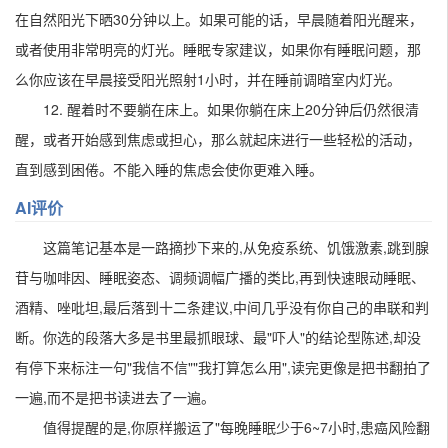
在自然阳光下晒30分钟以上。如果可能的话，早晨随着阳光醒来，
或者使用非常明亮的灯光。睡眠专家建议，如果你有睡眠问题，那
么你应该在早晨接受阳光照射1小时，并在睡前调暗室内灯光。
12. 醒着时不要躺在床上。如果你躺在床上20分钟后仍然很清
醒，或者开始感到焦虑或担心，那么就起床进行一些轻松的活动，
直到感到困倦。不能入睡的焦虑会使你更难入睡。
AI评价
这篇笔记基本是一路摘抄下来的,从免疫系统、饥饿激素,跳到腺
苷与咖啡因、睡眠姿态、调频调幅广播的类比,再到快速眼动睡眠、
酒精、唑吡坦,最后落到十二条建议,中间几乎没有你自己的串联和判
断。你选的段落大多是书里最抓眼球、最"吓人"的结论型陈述,却没
有停下来标注一句"我信不信""我打算怎么用",读完更像是把书翻拍了
一遍,而不是把书读进去了一遍。
值得提醒的是,你原样搬运了"每晚睡眠少于6~7小时,患癌风险翻