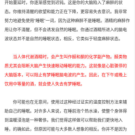
开始蔓延时，你逐渐感觉到迟钝。这是你的大脑陷入了麻醉的状
态。你维持清醒的欲望和能力正在下降，更容易失去意识。我非常
努力地避免使用“睡眠”一词，因为这种麻醉不是睡眠。酒精的麻醉作
用让你不清醒，但不会诱发自然的睡眠。你通过酒精所进入的脑电
波状态并不是自然的睡眠状态，相反，它类似于轻度麻醉状态。
当人体代谢酒精时，会产生叫作醛和酮的化学副产物。醛类物
质尤其会阻断大脑产生快速眼动睡眠的能力。这就像是心脏骤停的
大脑版本，可以阻止有梦睡眠脑电波的产生。因此，在下午或晚上
饮用中等量的酒，就会使人失去有梦睡眠。
你可能也在无意间，使用过这种经过证实的温度控制方法来辅
助自己的睡眠。对许多人来说，在睡前泡个热水澡，使整个身体得
到温暖浸泡是一种奢侈。我们觉得这样做可以帮助我们更快地入
睡，的确如此，但原因可能与大多数人想象的相反。你并不是因为