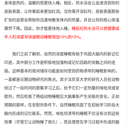
身体是热的、温暖的而更快入睡。相反，热水浴会让血液流到你的
皮肤表面，让你看起来更加红润。当你离开浴缸时，皮肤表面那些
扩张的血管会帮助你迅速地散发体内的热量，并且让你的核心体温
骤然下降。因此，你才能更快地入睡。
睡前的热水浴可以使健康成
年人的深度非快速眼动睡眠增加10%到15%。
我们之前了解到，自然的深度睡眠有助于巩固大脑内的新记忆
印迹，其中部分工作是积极地加强构成记忆回路的突触之间的连
接。这种基本的夜间储存功能是如何受到药物诱导的睡眠影响的，
一直都是近期动物研究的焦点。宾夕法尼亚大学的研究人员在动物
经过了一段时间的密集学习之后，给予它们一定剂量的唑吡坦或安
慰剂，然后检查了两组动物睡眠后大脑重新产生关联的变化。正如
预期的那样，在安慰剂条件下，自然睡眠巩固了在初始学习阶段大
脑内形成的记忆联系。然而，唑吡坦诱导的睡眠不仅没有达到这些
效果（尽管它让动物睡了很久），而且使原先学习过程中形成的脑