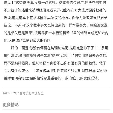
倍以上"这类说法,却没有一点犹疑。这本书流传很广,但沃克书中的
不少统计陈述后来被睡眠研究者公开指出存在夸大或对原始数据的
误读,这是这本书在学术圈颇具争议的地方。你作为读者如果只摘录
结论、不追问"这个数字是怎么算出来的、样本量多大、原始论文说
的是相关还是因果",很容易把一本畅销科普书里的修辞当成定论去内
化,这是你这篇笔记最大的盲区。
好的一面是,你没有停留在纯理论堆砌,最后完整抄下了十二条可
执行建议,说明你摘抄时是带着"这些我能用上"的实用意识去筛选的,
而不是纯粹猎奇。但从笔记本身看不出你有没有真的照着做、做了
之后有什么变化——如果这本书对你来说不只是知识存档,而是想改
善睡眠,那笔记里缺的恰恰是最重要的一步:你自己的实践反馈。
TAGS：本文暂时没有添加标签
更多精彩