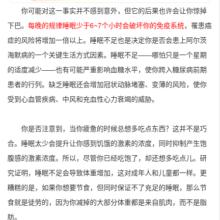
你可能对这一事实并不感到意外，但它的后果也许会让你惊掉
下巴。
每晚的规律睡眠少于6~7个小时会破坏你的免疫系统
，罹患癌
症的风险将增加一倍以上。睡眠不足也是决定你是否会患上阿尔茨
海默病的一个关键生活方式因素。睡眠不足——哪怕只是一个星期
的适度减少——也有可能严重影响血糖水平，使你跨入糖尿病前期
患者的行列。缺乏睡眠还会增加冠状动脉堵塞、变薄的风险，使你
受到心血管疾病、中风和充血性心力衰竭的威胁。
你是否注意到，当你疲惫的时候总想多吃点东西？这并不是巧
合。睡眠太少会提升让你感到饥饿的激素的浓度，同时抑制产生饱
腹感的激素浓度。所以，尽管你已经吃饱了，却还想多吃点儿。研
究证明，睡眠不足会导致体重增加，这对成年人和儿童都一样。更
糟糕的是，如果你想要节食，但同时保证不了充足的睡眠，那么节
食就是徒劳的，因为你减掉的大部分体重都是来自肌肉，而不是脂
肪。