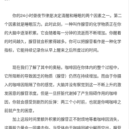
你的24小时昼夜节律是决定清醒和睡眠的两个因素之一。第二
个因素就是睡眠压力。此时此刻，一种叫作腺苷的化学物质正在你
的大脑中逐渐积累。它会随着每一分钟的流逝而不断增加。你醒着
的时间越久，腺苷就会积累得越多。你可以把腺苷看作是一种化学
指标，它能持续记录你从早上醒来之后所度过的时间。
现在我们了解了其中的奥秘。咖啡因在你体内的整个过程中，
它所阻断的导致困乏的物质（腺苷）仍然在持续增加。而由于你摄
入的咖啡因阻隔了你的感觉，大脑并没有察觉到这一不断上升的激
发困意的腺苷浓度。但是一旦肝脏代谢掉了产生阻碍作用的咖啡
因，你就会感受到剧烈的反弹：两三个小时前，也就是你喝咖啡之
前就产生的困意，
加上
这段时间里额外积累的腺苷正不耐烦地等着咖啡因消失，
这两股力量会一同袭击你。当受体由于咖啡因被分解而空出，腺苷