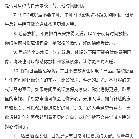
是否可以改为白天或晚上的其他时间服用。
7. 下午3点以后不要午睡。午睡可以帮助弥补缺失的睡眠，但是
午后的午睡可能会造成夜间更难入睡。
8. 睡前放松。不要把白天安排得太满，以至于没有时间放松。
你的睡前习惯应该包含一项轻松的活动，如阅读或听音乐。
9. 睡前洗个热水澡。洗过澡后，体温的下降可能会使你感到困
倦，洗澡也可以帮助你放松和缓解紧张，让你更容易入睡。
10. 保持卧室幽暗凉爽，并且不要放置任何电子产品。摆脱卧室
里任何可能让你分心的东西，比如噪声、明亮的灯光、不舒服的床
或过高的室温。如果房间里的温度保持凉爽，你会睡得更好。卧室
里的电视、手机或电脑可能会让你分心，无法入睡。拥有舒适的床
垫和枕头，可以帮助促进良好的睡眠。失眠的人会经常看钟表，因
此请将时钟的表盘转到看不见的方向，这样你就不会在尝试入睡时
担心时间了。
11. 适当晒晒太阳。日光是调节日常睡眠模式的关键。尽量每天