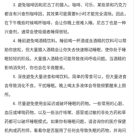
3. 避免咖啡因和尼古丁的摄入。咖啡、可乐、某些茶和巧克力
都含有兴奋剂咖啡因，其效果可能需要8小时才能完全清除。因此，
在下午晚些时候喝杯咖啡，会让你晚上很难入睡。尼古丁也是一种
兴奋剂，通常会使吸烟者睡得很轻。
4. 睡前避免喝酒精饮料。睡前喝一杯酒或含酒精的饮料可以帮
助你放松，但大量摄入酒精会让你失去快速眼动睡眠，使你处于睡
眠较轻的阶段。大量摄入酒精也可能导致夜间呼吸问题。当酒精的
影响消失时，你也会在半夜醒来。
5. 深夜避免大量进食和喝饮料。简单的零食可以，但大量进食
会导致消化不良，干扰睡眠。晚上喝太多液体会导致频繁醒来上厕
所。
6. 尽量避免使用会延迟或破坏睡眠的药物。一些常用的心脏、
血压或哮喘药物，以及一些治疗咳嗽、感冒或过敏的非处方药和草
药都可以破坏睡眠模式。如果你有睡眠问题，请咨询你的医疗保健
机构或药剂师，看看你是否服用了任何会导致失眠的药物，并询问