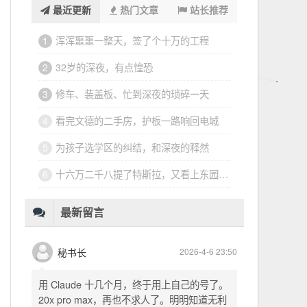
最近更新
热门文章
站长推荐
浑浑噩噩一整天，签了个十万的工程
1
32岁的深夜，有点惶恐
2
修车、装盖板、忙到深夜的琐碎一天
3
看完文德的二手房，护板一路响回电城
4
为孩子选学区的纠结，和深夜的释然
5
十六万二千八提了特斯拉，又看上东园公馆
6
最新留言
秘书长
2026-4-6 23:50
用 Claude 十几个月，终于用上自己的号了。
20x pro max，再也不求人了。明明知道无利