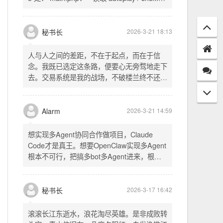
配置项 - 保存时写入这两个配置 - 表单中新增
一行两个复选框（自动播放音乐 / 默认随机播
放），带配套 CSS track.php： - 在 var
秘书长
2026-3-21 18:13
playlist = [...] 后面输出 _p4zAutoplay 和
_p4zShuffle 两个 JS 变量 script.js： -
人与人之间的差距，不在于起点，而在于信
autoplay 从后端变量读取，不再硬编码 false
念。我既已选定这条路，便要心无旁骛地走下
- shuffle 后台开启时强制随机，否则走
去。交易系统是我的战场，不破楼兰终不还。
localStorage 用户偏好
一切桎梏，皆为浮云；一切杂念，皆可舍弃。
唯有目标，不可动摇。
Alarm
2026-3-21 14:59
想实现多Agent协同合作做项目，Claude
Code才是真王。想要OpenClaw实现多Agent
根本不可行，把搞多bot多Agent进来，根本
就是给opus画蛇添足。
秘书长
2026-3-17 16:42
滚滚长江东逝水，浪花淘尽英雄。是非成败转