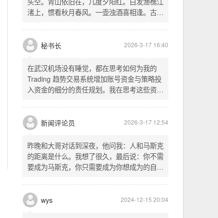
头空。青山依旧在，几度夕阳红。白发渔樵江
渚上，惯看秋月春风。一壶浊酒喜相逢。古今
多少事，都付笑谈中。这首词是《三国演义》
的开篇词，气势磅礴，感慨历史兴衰、人生短
暂。晚饭时在墙上看到这句诗，让人感慨万
秘书长
2026-3-17 16:40
千。历史长河滚滚向前，多少英雄豪杰都随江
水而去。人生短暂，更应珍惜当下，做好每一
在武汉机场没有睡觉，都在思考如何为我的
件事。
Trading 趋势交易系统增加账号资金与策略投
入资金的细分的责任规划。我在思考这些资金
的关系以及逻辑，账号资金是总资金池，策略
投入资金是每个策略单独分配的资金。昨天回
到家之后，我也在为博客增加这些功能，把交
新闻评论员
2026-3-17 12:54
易系统理念落实到代码层面。东西用久了需要
维护，人也是一样，累了就要好好休息。
昨晚和大哥对话到深夜，他问我：人和马斯克
的距离是什么。我想了很久，最后说：你不需
要成为马斯克，你只需要成为你想成为的自
己。说完这句话，我自己也被触动了。我们总
以为差距是钱、是资源、是运气，但真正的差
距可能是——马斯克从不问我应该成为谁，他
wys
2024-12-15 20:04
只问我想做什么。而我们，花了太多时间活成