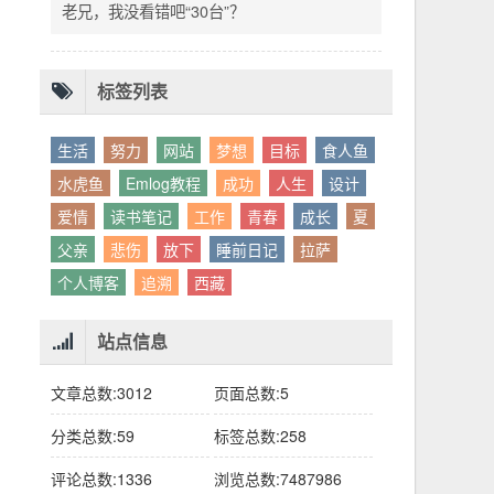
别人眼中的应该。这句话不是安慰，是提醒：
老兄，我没看错吧“30台”？
你的人生，不需要复刻任何人的轨迹。
标签列表
生活
努力
网站
梦想
目标
食人鱼
水虎鱼
Emlog教程
成功
人生
设计
爱情
读书笔记
工作
青春
成长
夏
父亲
悲伤
放下
睡前日记
拉萨
个人博客
追溯
西藏
站点信息
文章总数:3012
页面总数:5
分类总数:59
标签总数:258
评论总数:1336
浏览总数:7487986