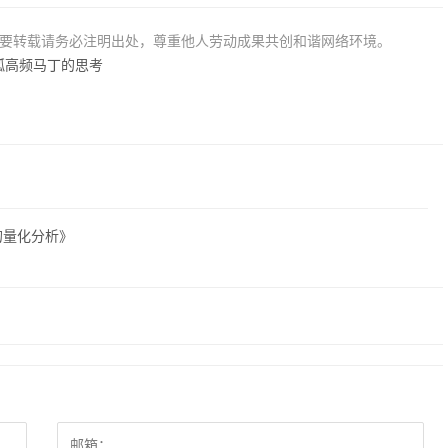
若要转载请务必注明出处，尊重他人劳动成果共创和谐网络环境。
呱高频马丁的思考
平台的量化分析》