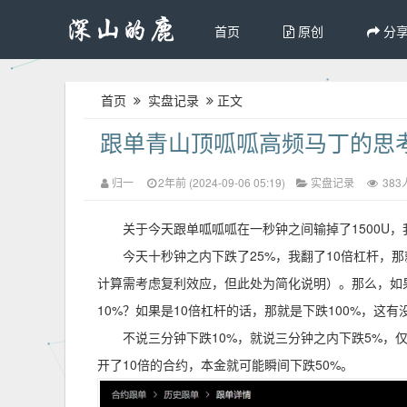
首页
原创
分
首页
实盘记录
正文
跟单青山顶呱呱高频马丁的思
归一
2年前 (2024-09-06 05:19)
实盘记录
383
关于今天跟单呱呱呱在一秒钟之间输掉了1500U
今天十秒钟之内下跌了25%，我翻了10倍杠杆，
计算需考虑复利效应，但此处为简化说明）。那么，如
10%？如果是10倍杠杆的话，那就是下跌100%，这有
不说三分钟下跌10%，就说三分钟之内下跌5%，
开了10倍的合约，本金就可能瞬间下跌50%。