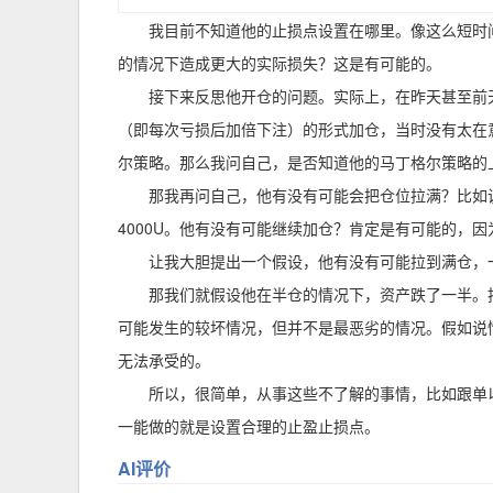
我目前不知道他的止损点设置在哪里。像这么短时
的情况下造成更大的实际损失？这是有可能的。
接下来反思他开仓的问题。实际上，在昨天甚至前
（即每次亏损后加倍下注）的形式加仓，当时没有太在
尔策略。那么我问自己，是否知道他的马丁格尔策略的
那我再问自己，他有没有可能会把仓位拉满？比如说
4000U。他有没有可能继续加仓？肯定是有可能的，
让我大胆提出一个假设，他有没有可能拉到满仓，
那我们就假设他在半仓的情况下，资产跌了一半。按我
可能发生的较坏情况，但并不是最恶劣的情况。假如说情
无法承受的。
所以，很简单，从事这些不了解的事情，比如跟单
一能做的就是设置合理的止盈止损点。
AI评价