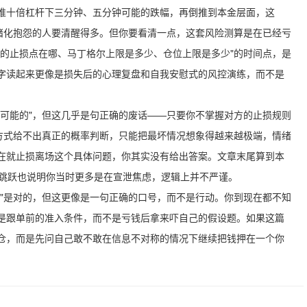
反推十倍杠杆下三分钟、五分钟可能的跌幅，再倒推到本金层面，这
情绪化抱怨的人要清醒得多。但你要看清一点，这套风险测算是在已经亏
"他的止损点在哪、马丁格尔上限是多少、仓位上限是多少"的时间点，是
字读起来更像是损失后的心理复盘和自我安慰式的风控演练，而不是
有可能的"，但这几乎是句正确的废话——只要你不掌握对方的止损规则
问方式给不出真正的概率判断，只能把最坏情况想象得越来越极端，情绪
在就止损离场这个具体问题，你其实没有给出答案。文章末尾算到本
字上的跳跃也说明你当时更多是在宣泄焦虑，逻辑上并不严谨。
损"是对的，但这更像是一句正确的口号，而不是行动。你到现在都不知
是跟单前的准入条件，而不是亏钱后拿来吓自己的假设题。如果这篇
仓，而是先问自己敢不敢在信息不对称的情况下继续把钱押在一个你