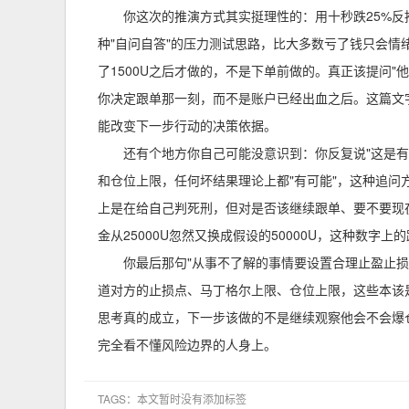
你这次的推演方式其实挺理性的：用十秒跌25%
种"自问自答"的压力测试思路，比大多数亏了钱只会
了1500U之后才做的，不是下单前做的。真正该提问
你决定跟单那一刻，而不是账户已经出血之后。这篇文
能改变下一步行动的决策依据。
还有个地方你自己可能没意识到：你反复说"这是
和仓位上限，任何坏结果理论上都"有可能"，这种追
上是在给自己判死刑，但对是否该继续跟单、要不要现
金从25000U忽然又换成假设的50000U，这种数
你最后那句"从事不了解的事情要设置合理止盈止
道对方的止损点、马丁格尔上限、仓位上限，这些本该
思考真的成立，下一步该做的不是继续观察他会不会爆
完全看不懂风险边界的人身上。
TAGS：本文暂时没有添加标签