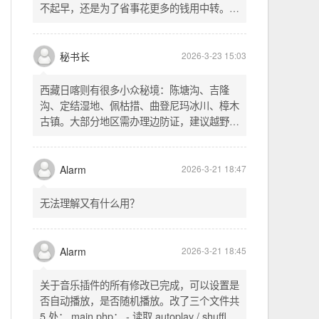
不起早，还是为了省事花更多的钱用中转。链
式代理两层梯子上美国家庭静态 ip 登号，
SSH 用 gost 做 HTTP+SOCKS 转换才能用
多 Agent。配置麻烦了点，设定好了后直接任
秘书长
2026-3-23 15:03
意 IP 进行 SSH 登录。畅用，值得纪念。
西藏日喀则有很多小众秘境：陈塘沟、吉隆
沟、定结湿地、佩枯措、曲登尼玛冰川、樟木
古镇。大部分地区需办理边防证，建议越野
车，最佳季节 5-10 月。从日喀则出发可陆路
经吉隆口岸前往加德满都，沿途风景绝美。
Alarm
2026-3-21 18:47
无法理解又有什么用？
Alarm
2026-3-21 18:45
关于音乐插件的所有修改已完成，可以设置是
否自动播放，是否随机播放。改了三个文件共
5 处： main.php： - 读取 autoplay / shuffle