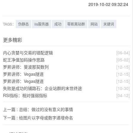
2019-10-02 09:32:24
TAGS：
伪静态
iis服务器
成功
零距离站群
网站
关键词
更多精彩
内心贪婪与交易的错配逻辑
[06-04]
蛇王净值加码操作思路
[05-02]
罗昇讲师：斐波那契数列
[12-15]
罗昇讲师：Vegas隧道
[12-15]
罗昇讲师：Vegas隧道
[12-15]
失败是成功的铺路石：企业站群的末世终途
[10-30]
RSI指标：相对强弱指标
[04-12]
上一篇 :
总结：做过的没有意义的事情
下一篇 :
给图片以字母或数字递增命名