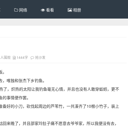
享
网络
看看
相册
4人围观
1444字
抢沙发
饭。
去，唯独和张杰下乡钓鱼。
炎热了，炽热的太阳让我钓鱼毫无心情，并且也没有人敢穿蚯蚓，更不
鱼的事情便作罢。
准备好的小刀，砍伐起周边的芦苇竹，一共凑齐了10根小竹子，装上
姑回来晚了，并且邵家玲肚子痛不愿意去爷爷家，所以我便没有去，