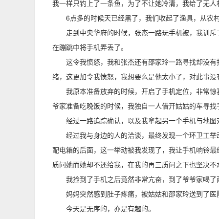
我一样只钓上了一条鱼，为了不让她冷清，我给了无人
6点多的时候天已经黑了，我们收起了渔具，从农
走到中央华府的时候，张杰一路玩手机被，我训斥
在蹦跳中将手机弄丢了。
这令我愤怒，我和张杰还有邵家玲一路寻找却没有
绪，这更加令我愤怒，我想要么是他太小了，对此事没
我原本准备放弃的时候，开启了手机定位，非常惊
爷家准备吃晚饭的时候，我独自一人借开姑姑的车寻找
经过一路追踪确认，以及我拿起另一个手机与地图
经过我与身边的人的洽谈，最终发现一个环卫工举
配电箱的后面，这一举动被我发现了，我让手机响铃最
质问她而她却不还给我，在我的再三质问之下也坚决不
我捡到了手机之后竟然非常亢奋，到了爷爷家喝了
妈妈突然感到肚子疼痛，被姑姑和邵家玲送到了医
今天是无序的，亦是有趣的。