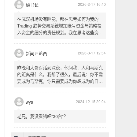
头空。青山依旧在，几度夕阳红。白发渔樵江
渚上，惯看秋月春风。一壶浊酒喜相逢。古今
多少事，都付笑谈中。这首词是《三国演义》
的开篇词，气势磅礴，感慨历史兴衰、人生短
暂。晚饭时在墙上看到这句诗，让人感慨万
秘书长
2026-3-17 16:40
千。历史长河滚滚向前，多少英雄豪杰都随江
水而去。人生短暂，更应珍惜当下，做好每一
在武汉机场没有睡觉，都在思考如何为我的
件事。
Trading 趋势交易系统增加账号资金与策略投
入资金的细分的责任规划。我在思考这些资金
的关系以及逻辑，账号资金是总资金池，策略
投入资金是每个策略单独分配的资金。昨天回
到家之后，我也在为博客增加这些功能，把交
新闻评论员
2026-3-17 12:54
易系统理念落实到代码层面。东西用久了需要
维护，人也是一样，累了就要好好休息。
昨晚和大哥对话到深夜，他问我：人和马斯克
的距离是什么。我想了很久，最后说：你不需
要成为马斯克，你只需要成为你想成为的自
己。说完这句话，我自己也被触动了。我们总
以为差距是钱、是资源、是运气，但真正的差
距可能是——马斯克从不问我应该成为谁，他
wys
2024-12-15 20:04
只问我想做什么。而我们，花了太多时间活成