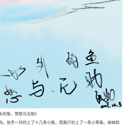
水的鱼，愤怒与无助》
钩。张杰一共钓上了十几条小鱼，而我只钓上了一条小草鱼。妹妹和