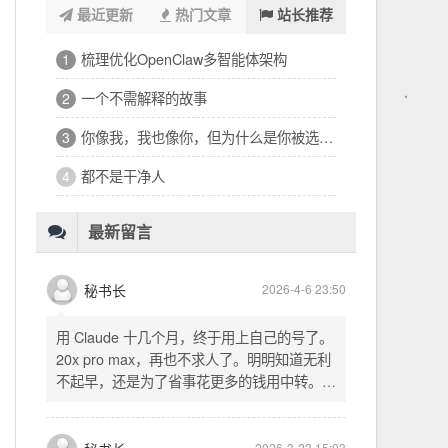
最近更新
热门文章
站长推荐
浑浑噩噩一整天，签了个十万的工程
1
32岁的深夜，有点惶恐
2
修车、装盖板、忙到深夜的琐碎一天
3
看完文德的二手房，护板一路响回电城
4
为孩子选学区的纠结，和深夜的释然
5
十六万二千八提了特斯拉，又看上东园公馆
6
最新留言
秘书长
2026-4-6 23:50
用 Claude 十几个月，终于用上自己的号了。
20x pro max，再也不求人了。明明知道无利