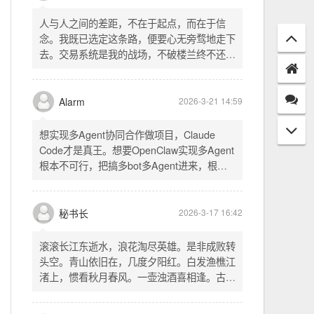
配置项 - 保存时写入这两个配置 - 表单中新增
一行两个复选框（自动播放音乐 / 默认随机播
放），带配套 CSS track.php： - 在 var
秘书长
2026-3-21 18:13
playlist = [...] 后面输出 _p4zAutoplay 和
_p4zShuffle 两个 JS 变量 script.js： -
人与人之间的差距，不在于起点，而在于信
autoplay 从后端变量读取，不再硬编码 false
念。我既已选定这条路，便要心无旁骛地走下
- shuffle 后台开启时强制随机，否则走
去。交易系统是我的战场，不破楼兰终不还。
localStorage 用户偏好
一切桎梏，皆为浮云；一切杂念，皆可舍弃。
唯有目标，不可动摇。
Alarm
2026-3-21 14:59
想实现多Agent协同合作做项目，Claude
Code才是真王。想要OpenClaw实现多Agent
根本不可行，把搞多bot多Agent进来，根本
就是给opus画蛇添足。
秘书长
2026-3-17 16:42
滚滚长江东逝水，浪花淘尽英雄。是非成败转