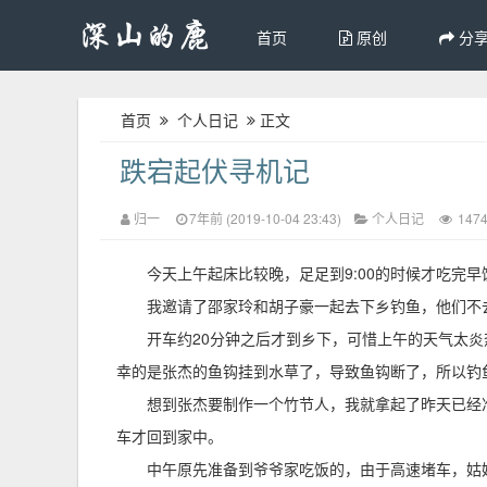
首页
原创
分
首页
个人日记
正文
跌宕起伏寻机记
归一
7年前 (2019-10-04 23:43)
个人日记
147
今天上午起床比较晚，足足到9:00的时候才吃完早
我邀请了邵家玲和胡子豪一起去下乡钓鱼，他们不
开车约20分钟之后才到乡下，可惜上午的天气太
幸的是张杰的鱼钩挂到水草了，导致鱼钩断了，所以钓
想到张杰要制作一个竹节人，我就拿起了昨天已经
车才回到家中。
中午原先准备到爷爷家吃饭的，由于高速堵车，姑