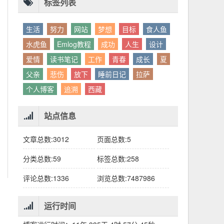
别人眼中的应该。这句话不是安慰，是提醒：
老兄，我没看错吧“30台”？
你的人生，不需要复刻任何人的轨迹。
标签列表
生活
努力
网站
梦想
目标
食人鱼
水虎鱼
Emlog教程
成功
人生
设计
爱情
读书笔记
工作
青春
成长
夏
父亲
悲伤
放下
睡前日记
拉萨
个人博客
追溯
西藏
站点信息
文章总数:3012
页面总数:5
分类总数:59
标签总数:258
评论总数:1336
浏览总数:7487986