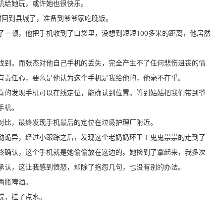
机给她玩，或许她也很快乐。
村回到县城了，准备到爷爷家吃晚饭。
了一顿，他把手机收到了口袋里，没想到短短100多米的距离，他居然
找到。而张杰对他自己手机的丢失，完全产生不了任何悲伤沮丧的情
有责任心，要么是他认为这个手机是我给他的，他毫不在乎。
喜的发现手机可以在线定位，能确认到位置。等到姑姑把我们带到爷
手机。
对比，最终发现手机最后的定位在垃圾护理厂附近。
动诡异，经过小跟踪之后，发现这个老奶奶环卫工鬼鬼祟祟的走到了
终确认，这个手机就是她偷偷放在这边的。她捡到了拿起来，我多次
承认，这让我感到愤怒，却除了抱怨几句，也没有别的办法。
两瓶啤酒。
院，挂了点水。