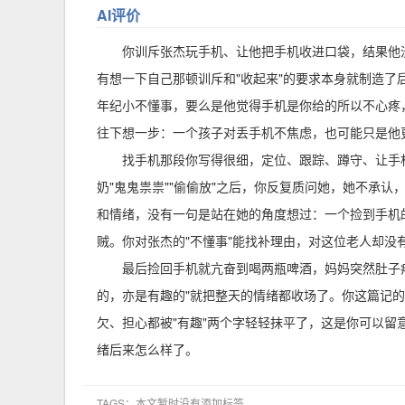
AI评价
你训斥张杰玩手机、让他把手机收进口袋，结果他
有想一下自己那顿训斥和"收起来"的要求本身就制造了
年纪小不懂事，要么是他觉得手机是你给的所以不心疼
往下想一步：一个孩子对丢手机不焦虑，也可能只是他
找手机那段你写得很细，定位、跟踪、蹲守、让手
奶"鬼鬼祟祟""偷偷放"之后，你反复质问她，她不承
和情绪，没有一句是站在她的角度想过：一个捡到手机
贼。你对张杰的"不懂事"能找补理由，对这位老人却没
最后捡回手机就亢奋到喝两瓶啤酒，妈妈突然肚子
的，亦是有趣的"就把整天的情绪都收场了。你这篇记
欠、担心都被"有趣"两个字轻轻抹平了，这是你可以
绪后来怎么样了。
TAGS：本文暂时没有添加标签