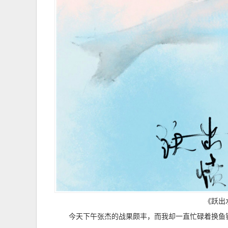
《跃出
今天下午张杰的战果颇丰，而我却一直忙碌着换鱼