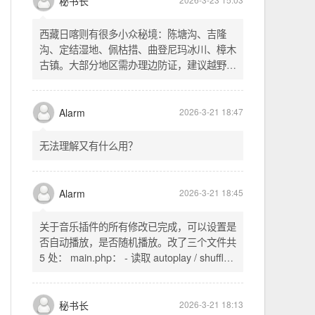
不起早，还是为了省事花更多的钱用中转。链
式代理两层梯子上美国家庭静态 ip 登号，
SSH 用 gost 做 HTTP+SOCKS 转换才能用
多 Agent。配置麻烦了点，设定好了后直接任
秘书长
2026-3-23 15:03
意 IP 进行 SSH 登录。畅用，值得纪念。
西藏日喀则有很多小众秘境：陈塘沟、吉隆
沟、定结湿地、佩枯措、曲登尼玛冰川、樟木
古镇。大部分地区需办理边防证，建议越野
车，最佳季节 5-10 月。从日喀则出发可陆路
经吉隆口岸前往加德满都，沿途风景绝美。
Alarm
2026-3-21 18:47
无法理解又有什么用？
Alarm
2026-3-21 18:45
关于音乐插件的所有修改已完成，可以设置是
否自动播放，是否随机播放。改了三个文件共
5 处： main.php： - 读取 autoplay / shuffle