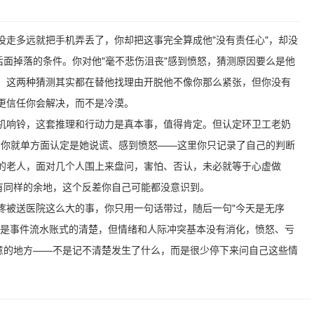
没走多远就把手机弄丢了，你却把这事完全算成他"没有责任心"，却没
后面掉落的条件。你对他"毫不悲伤沮丧"感到愤怒，猜测原因要么是他
，这两种猜测其实都在替他找理由开脱他不像你那么紧张，但你没有
更信任你会解决，而不是冷漠。
机响铃，这套推理和行动力是真本事，值得肯定。但认定环卫工老奶
认，你就单方面认定是她说谎、感到愤怒——这里你只记录了自己的判断
的老人，面对几个人围上来盘问，害怕、否认，未必就等于心虚做
有同样的余地，这个反差你自己可能都没意识到。
疼被送医院这么大的事，你只用一句话带过，随后一句"今天是无序
的是事件流水账式的清楚，但情绪和人际冲突基本没有消化，愤怒、亏
留意的地方——不是记不清楚发生了什么，而是很少停下来问自己这些情