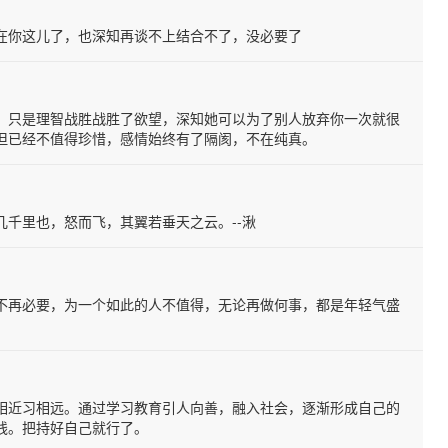
在你这儿了，也深知再谈不上结合不了，没必要了
，只是理智战胜战胜了欲望，深知她可以为了别人放弃你一次就很
但已经不值得珍惜，感情始终有了隔阂，不在纯真。
千里也，怒而飞，其翼若垂天之云。--湫
不再必要，为一个如此的人不值得，无论再做何事，都是年轻气盛
相近习相远。通过学习教育引人向善，融入社会，逐渐形成自己的
线。把持好自己就行了。