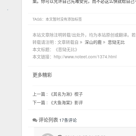
案。你可以允许自己先难受完，而不必这么快就给自己
TAGS：本文暂时没有添加标签
本站文章除注明转载/出处外，均为本站原创或翻译。
转载请注明 : 文章转载自
深山的鹿
悲恸无比
本文标题：《悲恸无比》
本文链接：http://www.noteet.com/1374.html
更多精彩
上一篇 :
《其名为湫》楔子
下一篇 :
《大鱼海棠》影评
评论列表
17条评论