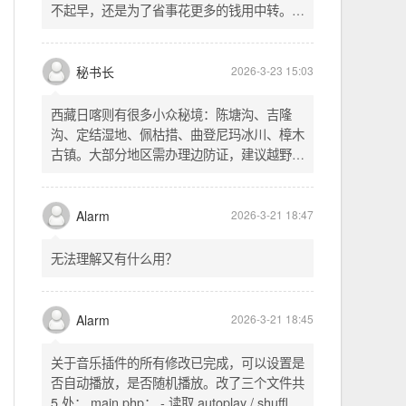
不起早，还是为了省事花更多的钱用中转。链
式代理两层梯子上美国家庭静态 ip 登号，
SSH 用 gost 做 HTTP+SOCKS 转换才能用
多 Agent。配置麻烦了点，设定好了后直接任
秘书长
2026-3-23 15:03
意 IP 进行 SSH 登录。畅用，值得纪念。
西藏日喀则有很多小众秘境：陈塘沟、吉隆
沟、定结湿地、佩枯措、曲登尼玛冰川、樟木
古镇。大部分地区需办理边防证，建议越野
车，最佳季节 5-10 月。从日喀则出发可陆路
经吉隆口岸前往加德满都，沿途风景绝美。
Alarm
2026-3-21 18:47
无法理解又有什么用？
Alarm
2026-3-21 18:45
关于音乐插件的所有修改已完成，可以设置是
否自动播放，是否随机播放。改了三个文件共
5 处： main.php： - 读取 autoplay / shuffle