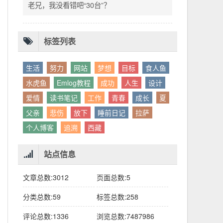
别人眼中的应该。这句话不是安慰，是提醒：
老兄，我没看错吧“30台”？
你的人生，不需要复刻任何人的轨迹。
标签列表
生活
努力
网站
梦想
目标
食人鱼
水虎鱼
Emlog教程
成功
人生
设计
爱情
读书笔记
工作
青春
成长
夏
父亲
悲伤
放下
睡前日记
拉萨
个人博客
追溯
西藏
站点信息
文章总数:3012
页面总数:5
分类总数:59
标签总数:258
评论总数:1336
浏览总数:7487986