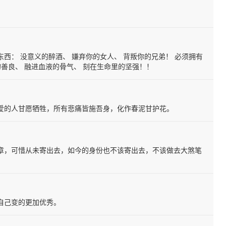
西： 没意义的醉酒、 嫌弃你的女人、 背叛你的兄弟！ 必须拥有
的善良、 融进血液的骨气、 刻在生命里的坚强！！
爱的人甘愿牺牲，所有悲痛皆施吾身，化作春泥甘护花。
章，可惜从未寄出去，如今的身份也不该寄出去，不该做去大煞笔
自己变的更加优秀。