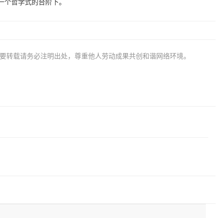
一个哲学式的台阶下。
若要转载请务必注明出处，尊重他人劳动成果共创和谐网络环境。