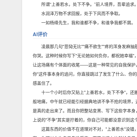
所谓“上善若水，处下不争。”前人境界，吾辈追求
水润泽万物不求回报，处于下风而不争取。
一如杨绛先生，我和谁都不争，和谁争我都不屑。
AI评价
凌晨那几句"悲恸无比""痛不欲生""疼的浑身发麻
你哭。这种时候你写下"无论她如何负你，都祝她幸福"
让这场痛有个体面的收尾——这是一种常见的自我保护
你"这件事本身的追问，你直接跳过了发生了什么、你的
感盖住了。
十一个小时后你又贴上"上善若水，处下不争"，还
般地痛，中午就已经能引经据典地讲不争不抢的境界，
是真的走出来了。而且你把整站变黑、写下这些字本身
上说的"不争"其实是拧着的，你自己可能都没意识到这
这篇东西的价值不在道理对不对，"上善若水"没