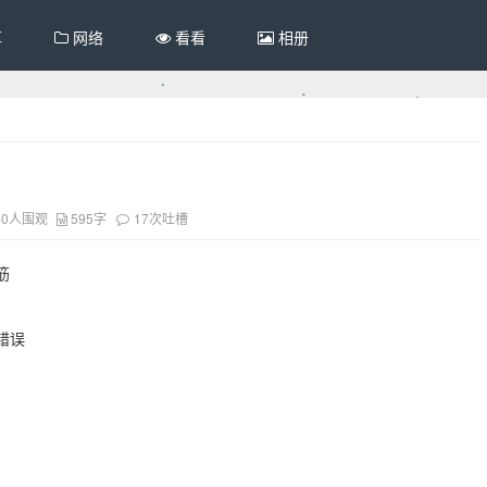
享
网络
看看
相册
80人围观
595字
17次吐槽
筋
错误