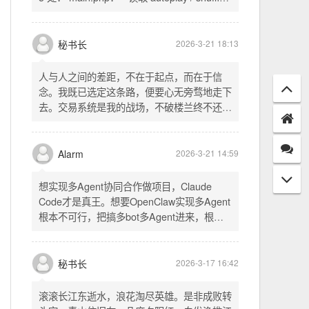
配置项 - 保存时写入这两个配置 - 表单中新增
一行两个复选框（自动播放音乐 / 默认随机播
放），带配套 CSS track.php： - 在 var
秘书长
2026-3-21 18:13
playlist = [...] 后面输出 _p4zAutoplay 和
_p4zShuffle 两个 JS 变量 script.js： -
人与人之间的差距，不在于起点，而在于信
autoplay 从后端变量读取，不再硬编码 false
念。我既已选定这条路，便要心无旁骛地走下
- shuffle 后台开启时强制随机，否则走
去。交易系统是我的战场，不破楼兰终不还。
localStorage 用户偏好
一切桎梏，皆为浮云；一切杂念，皆可舍弃。
唯有目标，不可动摇。
Alarm
2026-3-21 14:59
想实现多Agent协同合作做项目，Claude
Code才是真王。想要OpenClaw实现多Agent
根本不可行，把搞多bot多Agent进来，根本
就是给opus画蛇添足。
秘书长
2026-3-17 16:42
滚滚长江东逝水，浪花淘尽英雄。是非成败转