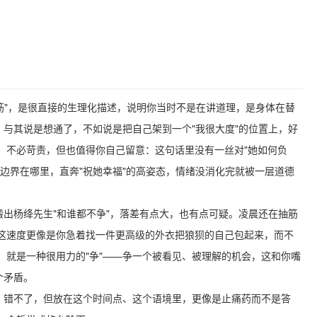
。
抽筋"，是很直接的生理化描述，说明你当时不是在讲道理，是身体在替
，与其说是想通了，不如说是把自己架到一个"我很大度"的位置上，好
，不必苛责，但也值得你自己留意：这句话里没有一丝对"她如何负
边界在哪里，直奔"祝她幸福"的高姿态，情绪没消化完就被一层道德
搬出杨绛先生"和谁都不争"，落差有点大，也有点可疑。凌晨还在抽筋
这速度更像是你急着找一件更高级的外衣把狼狈的自己包起来，而不
，就是一种很用力的"争"——争一个被看见、被理解的机会，这和你嘴
个矛盾。
错，错不了，但放在这个时间点、这个语境里，更像是止痛药而不是答