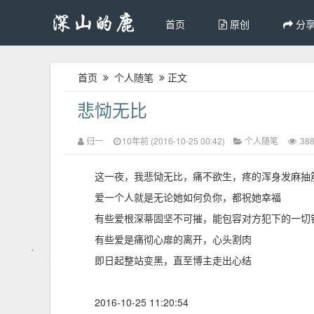
首页
原创
分
首页
个人随笔
正文
悲恸无比
归一
10年前 (2016-10-25 00:42)
个人随笔
38
这一夜，我悲恸无比，痛不欲生，疼的浑身发麻抽
爱一个人就是无论她如何负你，都祝她幸福
有些爱根深蒂固坚不可摧，能包容对方犯下的一切
有些爱是痛彻心扉的离开，心头割肉
即日起整站变黑，直至博主走出心结
2016-10-25 11:20:54