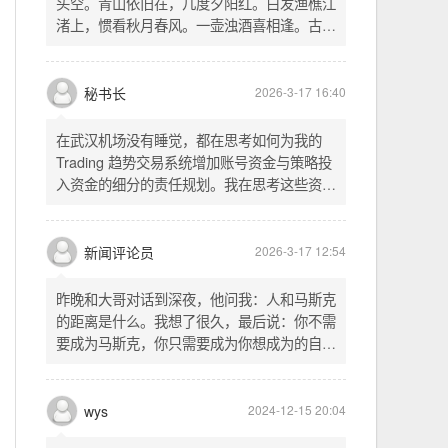
头空。青山依旧在，几度夕阳红。白发渔樵江
渚上，惯看秋月春风。一壶浊酒喜相逢。古今
多少事，都付笑谈中。这首词是《三国演义》
的开篇词，气势磅礴，感慨历史兴衰、人生短
暂。晚饭时在墙上看到这句诗，让人感慨万
秘书长
2026-3-17 16:40
千。历史长河滚滚向前，多少英雄豪杰都随江
水而去。人生短暂，更应珍惜当下，做好每一
在武汉机场没有睡觉，都在思考如何为我的
件事。
Trading 趋势交易系统增加账号资金与策略投
入资金的细分的责任规划。我在思考这些资金
的关系以及逻辑，账号资金是总资金池，策略
投入资金是每个策略单独分配的资金。昨天回
到家之后，我也在为博客增加这些功能，把交
新闻评论员
2026-3-17 12:54
易系统理念落实到代码层面。东西用久了需要
维护，人也是一样，累了就要好好休息。
昨晚和大哥对话到深夜，他问我：人和马斯克
的距离是什么。我想了很久，最后说：你不需
要成为马斯克，你只需要成为你想成为的自
己。说完这句话，我自己也被触动了。我们总
以为差距是钱、是资源、是运气，但真正的差
距可能是——马斯克从不问我应该成为谁，他
wys
2024-12-15 20:04
只问我想做什么。而我们，花了太多时间活成