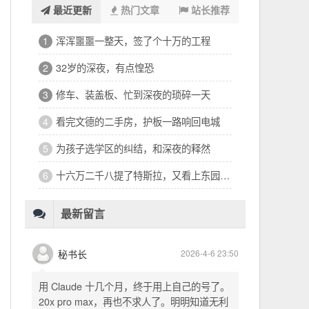
最近更新
热门文章
站长推荐
浑浑噩噩一整天，签了个十万的工程
1
32岁的深夜，有点惶恐
2
修车、装盖板、忙到深夜的琐碎一天
3
看完文德的二手房，护板一路响回电城
4
为孩子选学区的纠结，和深夜的释然
5
十六万二千八提了特斯拉，又看上东园公馆
6
最新留言
秘书长
2026-4-6 23:50
用 Claude 十几个月，终于用上自己的号了。
20x pro max，再也不求人了。明明知道无利