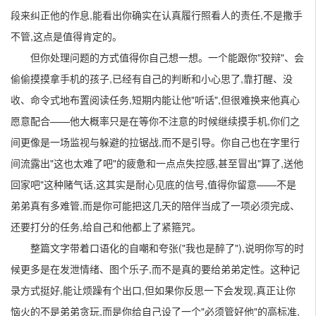
段来纠正他的作息,能看出你确实在认真履行照看人的责任,不是撒手
不管,这点是值得肯定的。
但你处理问题的方式值得你自己想一想。一个能跟你"狡辩"、会
偷偷摸摸拿手机的孩子,已经有自己的判断和小心思了,靠打醒、没
收、命令式地布置阅读任务,短期内能让他"听话",但很难换来他真心
愿意配合——他大概率只是在等你不注意的时候继续摸手机,你们之
间更像是一场监视与躲避的拉锯战,而不是引导。你自己也在字里行
间流露出"这也太难了吧"的疲惫和一点点失控感,甚至冒出"算了,送他
回家吧"这种赌气话,这其实是耐心见底的信号,值得你留意——不是
弟弟真有多难管,而是你可能把这几天的陪伴当成了一项必须完成、
还要打分的任务,给自己和他都上了紧箍咒。
整篇文字带着口语化的自嘲和夸张("我也是醉了"),说明你写的时
候更多是在发泄情绪、图个乐子,而不是真的要给弟弟定性。这种记
录方式挺好,能让烦躁有个出口,但如果你反思一下会发现,真正让你
恼火的不是弟弟贪玩,而是你给自己设了一个"必须管好他"的高标准,