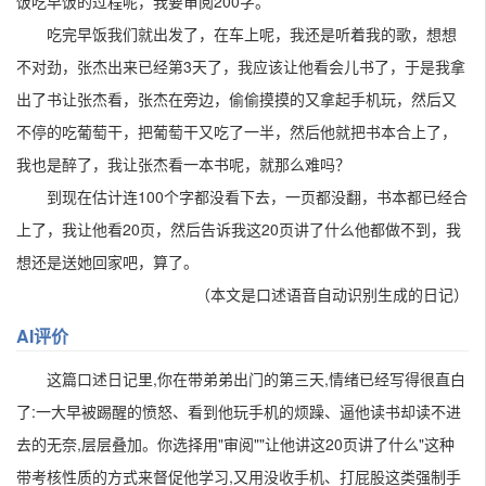
饭吃早饭的过程呢，我要审阅200字。
吃完早饭我们就出发了，在车上呢，我还是听着我的歌，想想
不对劲，张杰出来已经第3天了，我应该让他看会儿书了，于是我拿
出了书让张杰看，张杰在旁边，偷偷摸摸的又拿起手机玩，然后又
不停的吃葡萄干，把葡萄干又吃了一半，然后他就把书本合上了，
我也是醉了，我让张杰看一本书呢，就那么难吗？
到现在估计连100个字都没看下去，一页都没翻，书本都已经合
上了，我让他看20页，然后告诉我这20页讲了什么他都做不到，我
想还是送她回家吧，算了。
（本文是口述语音自动识别生成的日记）
AI评价
这篇口述日记里,你在带弟弟出门的第三天,情绪已经写得很直白
了:一大早被踢醒的愤怒、看到他玩手机的烦躁、逼他读书却读不进
去的无奈,层层叠加。你选择用"审阅""让他讲这20页讲了什么"这种
带考核性质的方式来督促他学习,又用没收手机、打屁股这类强制手