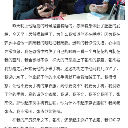
昨天晚上他睡觉的时候是竖着睡的，赤裸着身体肚子肥肥的屁
股，今天早上居然横着睡了，为什么我知道他还在睡呢？因为我在
梦乡中被他一脚踢我的眼眶把我踢醒。迷糊的我惊慌失措，心中而
异常愤怒，我在恐慌中捂住了自己的眼睛一看一个白花花的白腚在
我的面前，我会觉得不像一样大的巴掌扇上了张杰的屁股，张杰被
我打醒之后开始玩他的小米手机。迷迷糊糊之中他问我几点钟了，
我说8:00了，他拿起了他的小米手机就开始看海贼王了。我很愤
怒，让他不要玩手机的穿衣服，向你要说不？我要玩手机，我没收
了他的手机，真的请你穿衣服，我说，我不穿，我不穿我困了，张
杰说。那你起床玩手机有劲呢，你为什么不起床穿衣服呢？我问老
张杰。我非常困，张杰继续狡辩。
在我的严厉怒斥之下，张杰，还是起床穿好了衣服，我们吃早