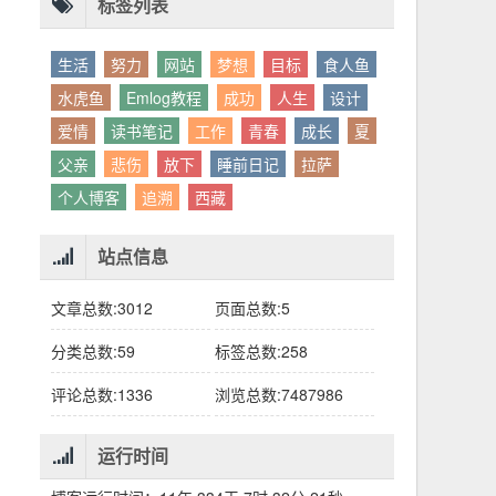
别人眼中的应该。这句话不是安慰，是提醒：
老兄，我没看错吧“30台”？
你的人生，不需要复刻任何人的轨迹。
标签列表
生活
努力
网站
梦想
目标
食人鱼
水虎鱼
Emlog教程
成功
人生
设计
爱情
读书笔记
工作
青春
成长
夏
父亲
悲伤
放下
睡前日记
拉萨
个人博客
追溯
西藏
站点信息
文章总数:3012
页面总数:5
分类总数:59
标签总数:258
评论总数:1336
浏览总数:7487986