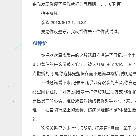
来我发现你瘦了哼我就打你屁屁嗯、、、8下吧】
娘子嘱托
欢欢 2013/6/12 1:13:22
要是你没遵守，我就找你去不信你就试试。
AI评价
你把欢欢深夜发来的这段话原样搬进了日记,一个字
更想留住的是这份被人惦记、被人叮嘱"累了要歇、渴
点撒娇的叮嘱,你选择完整保存而不是简单概括,说明这
不过通篇看下来,记录里几乎只有欢欢的声音,你自
绪空间都让给了对方,这既是一种体贴的呈现方式,也悄
己出发前的心情、准备或者对她的安慰对等地写下来。
理——独自骑行路上的疲惫、伤病风险都不是"体验生活
过。
这份关系里的少年气很明显,"打屁屁""烦你一辈子