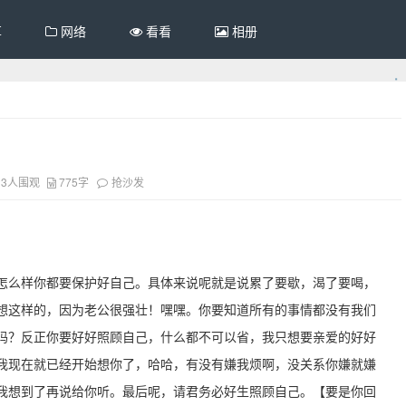
享
网络
看看
相册
13人围观
775字
抢沙发
怎么样你都要保护好自己。具体来说呢就是说累了要歇，渴了要喝，
想这样的，因为老公很强壮！嘿嘿。你要知道所有的事情都没有我们
吗？反正你要好好照顾自己，什么都不可以省，我只想要亲爱的好好
我现在就已经开始想你了，哈哈，有没有嫌我烦啊，没关系你嫌就嫌
我想到了再说给你听。最后呢，请君务必好生照顾自己。【要是你回