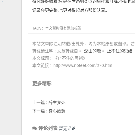
得你好好收着;只是往后遇到类似的牵挂和叮嘱,不妨也
记录会更完整,也更对得起对方那份认真。
TAGS：本文暂时没有添加标签
本站文章除注明转载/出处外，均为本站原创或翻译。
转载请注明 : 文章转载自
深山的鹿
止不住的思绪
本文标题：《止不住的思绪》
本文链接：http://www.noteet.com/270.html
更多精彩
上一篇 :
醉生梦死
下一篇 :
身心疲惫
评论列表
暂无评论