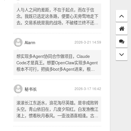
配置项 - 保存时写入这两个配置 - 表单中新增
一行两个复选框（自动播放音乐 / 默认随机播
放），带配套 CSS track.php： - 在 var
秘书长
2026-3-21 18:13
playlist = [...] 后面输出 _p4zAutoplay 和
_p4zShuffle 两个 JS 变量 script.js： -
人与人之间的差距，不在于起点，而在于信
autoplay 从后端变量读取，不再硬编码 false
念。我既已选定这条路，便要心无旁骛地走下
- shuffle 后台开启时强制随机，否则走
去。交易系统是我的战场，不破楼兰终不还。
localStorage 用户偏好
一切桎梏，皆为浮云；一切杂念，皆可舍弃。
唯有目标，不可动摇。
Alarm
2026-3-21 14:59
想实现多Agent协同合作做项目，Claude
Code才是真王。想要OpenClaw实现多Agent
根本不可行，把搞多bot多Agent进来，根本
就是给opus画蛇添足。
秘书长
2026-3-17 16:42
滚滚长江东逝水，浪花淘尽英雄。是非成败转