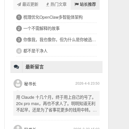
最近更新
热门文章
站长推荐
浑浑噩噩一整天，签了个十万的工程
1
32岁的深夜，有点惶恐
2
修车、装盖板、忙到深夜的琐碎一天
3
看完文德的二手房，护板一路响回电城
4
为孩子选学区的纠结，和深夜的释然
5
十六万二千八提了特斯拉，又看上东园公馆
6
最新留言
秘书长
2026-4-6 23:50
用 Claude 十几个月，终于用上自己的号了。
20x pro max，再也不求人了。明明知道无利