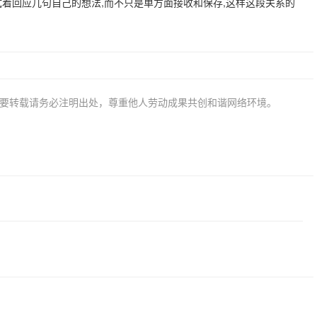
试着回应几句自己的想法,而不只是单方面接收和保存,这样这段关系的
若要转载请务必注明出处，尊重他人劳动成果共创和谐网络环境。