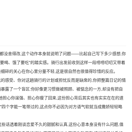
都没舍得改,这个动作本身就说明了问题——比起自己写下多少感想,你
了要喝、饿了要吃"的踏实感。骑行出发前收到这样一段唠唠叨叨又带着
些细碎的关心在你心里分量不轻,这是很自然也很值得珍惜的反应。
己的感受、你对这趟骑行的计划或担忧反而是缺席的,你把整篇日记的情
悄暴露了一个盲区:你好像更习惯做被照顾、被惦念的一方,却没有把自
她担心你逞强、担心你瘦了回来,这份担心背后其实也有实实在在的道
"四个字能一笔带过的,这点你不必因为对方语气软就当成撒娇轻轻略
"这些话透着刚谈恋爱不久的甜腻和认真,这份心意本身没有什么问题,值