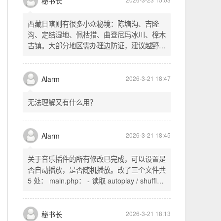
不起早，还是为了省事花更多的钱用中转。链
式代理两层梯子上美国家庭静态 ip 登号，
SSH 用 gost 做 HTTP+SOCKS 转换才能用
多 Agent。配置麻烦了点，设定好了后直接任
秘书长
2026-3-23 15:03
意 IP 进行 SSH 登录。畅用，值得纪念。
西藏日喀则有很多小众秘境：陈塘沟、吉隆
沟、定结湿地、佩枯措、曲登尼玛冰川、樟木
古镇。大部分地区需办理边防证，建议越野
车，最佳季节 5-10 月。从日喀则出发可陆路
经吉隆口岸前往加德满都，沿途风景绝美。
Alarm
2026-3-21 18:47
无法理解又有什么用？
Alarm
2026-3-21 18:45
关于音乐插件的所有修改已完成，可以设置是
否自动播放，是否随机播放。改了三个文件共
5 处： main.php： - 读取 autoplay / shuffle