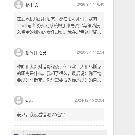
头空。青山依旧在，几度夕阳红。白发渔樵江
渚上，惯看秋月春风。一壶浊酒喜相逢。古今
多少事，都付笑谈中。这首词是《三国演义》
的开篇词，气势磅礴，感慨历史兴衰、人生短
暂。晚饭时在墙上看到这句诗，让人感慨万
秘书长
2026-3-17 16:40
千。历史长河滚滚向前，多少英雄豪杰都随江
水而去。人生短暂，更应珍惜当下，做好每一
在武汉机场没有睡觉，都在思考如何为我的
件事。
Trading 趋势交易系统增加账号资金与策略投
入资金的细分的责任规划。我在思考这些资金
的关系以及逻辑，账号资金是总资金池，策略
投入资金是每个策略单独分配的资金。昨天回
到家之后，我也在为博客增加这些功能，把交
新闻评论员
2026-3-17 12:54
易系统理念落实到代码层面。东西用久了需要
维护，人也是一样，累了就要好好休息。
昨晚和大哥对话到深夜，他问我：人和马斯克
的距离是什么。我想了很久，最后说：你不需
要成为马斯克，你只需要成为你想成为的自
己。说完这句话，我自己也被触动了。我们总
以为差距是钱、是资源、是运气，但真正的差
距可能是——马斯克从不问我应该成为谁，他
wys
2024-12-15 20:04
只问我想做什么。而我们，花了太多时间活成