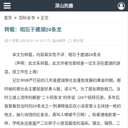
深山的鹿
首页
百科全书
正文
转载：相忘于建湖24条龙
11年前 (2016-01-31 21:17)
689字
抢沙发
本文为转载，内容真实性不详：相忘于建湖24条龙
（声明：此文系转载，此文作者也曾经是一位生活在建湖的游
混，现工作在上海）
记忆中98严打前的几年是建湖黑社会蓬勃发展的黄金时期。那
时候的黑社会主要就是好勇斗狠，讲义气，为了朋友两肋插刀。当
时江湖上流传的都是“二十四条龙”的传说（24个结拜兄弟，多年后
我曾看到当时的24条龙之一刑满释放后在小浴室里斗五块钱一枪的
地主，抽七块钱的红金龙，真叫人唏嘘不已啊）。和香港电影里一
样，学校永远是盛产二比卵子小游混最佳的温床。镇北、镇西、二