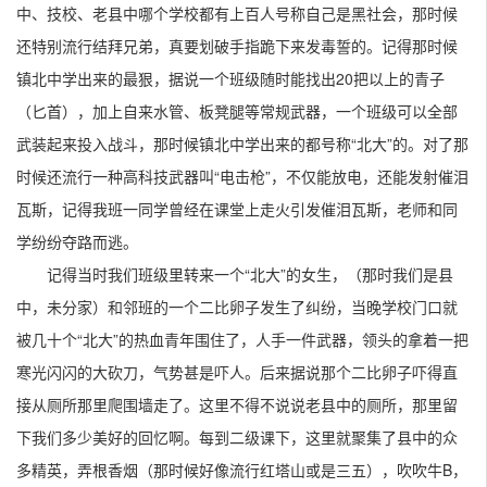
中、技校、老县中哪个学校都有上百人号称自己是黑社会，那时候
还特别流行结拜兄弟，真要划破手指跪下来发毒誓的。记得那时候
镇北中学出来的最狠，据说一个班级随时能找出20把以上的青子
（匕首），加上自来水管、板凳腿等常规武器，一个班级可以全部
武装起来投入战斗，那时候镇北中学出来的都号称“北大”的。对了那
时候还流行一种高科技武器叫“电击枪”，不仅能放电，还能发射催泪
瓦斯，记得我班一同学曾经在课堂上走火引发催泪瓦斯，老师和同
学纷纷夺路而逃。
记得当时我们班级里转来一个“北大”的女生，（那时我们是县
中，未分家）和邻班的一个二比卵子发生了纠纷，当晚学校门口就
被几十个“北大”的热血青年围住了，人手一件武器，领头的拿着一把
寒光闪闪的大砍刀，气势甚是吓人。后来据说那个二比卵子吓得直
接从厕所那里爬围墙走了。这里不得不说说老县中的厕所，那里留
下我们多少美好的回忆啊。每到二级课下，这里就聚集了县中的众
多精英，弄根香烟（那时候好像流行红塔山或是三五），吹吹牛B，