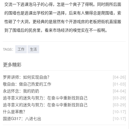
交流一下逃课泡马子的心得，怎是一个爽子了得啊。同时厕所后面
的围墙也是逃课出学校的第一选择，后来有人懒得总是爬围墙，索
性砸了个大洞，更经典的是居然有个开游戏房的老板把街机直接搬
到了围墙后的民房里，看来市场经济的嗅觉实在不一般啊。
TAGS：
工作
生活
更多精彩
罗昇讲师：如何实现自由？
[04-26]
敬自由：做自己热爱的工作
[01-03]
永远怀念：我的奶奶
[04-04]
追寻意义的迷失与努力：在奋斗中重新找到自己
[03-29]
追寻意义的迷失与努力：在奋斗中重新找到自己
[03-29]
什么是苯教？
[10-17]
国道G317：八进七出
[10-17]