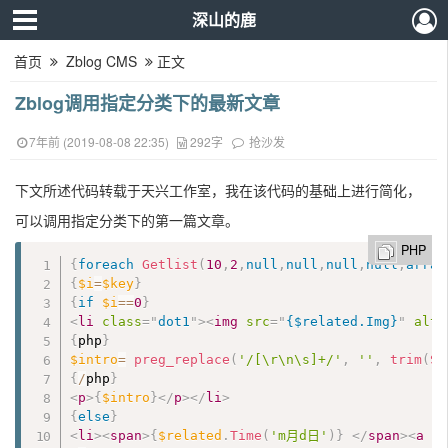
深山的鹿
首页
Zblog CMS
正文
Zblog调用指定分类下的最新文章
7年前 (2019-08-08 22:35)
292字
抢沙发
下文所述代码转载于天兴工作室，我在该代码的基础上进行简化，
可以调用指定分类下的第一篇文章。
PHP
{
foreach
Getlist
(
10
,
2
,
null
,
null
,
null
,
null
,
array
{
$i
=
$key
}
{
if
$i
==
0
}
<
li
class
=
"
dot1
"
>
<
img
src
=
"
{$related.Img}
"
alt
=
{
php
}
$intro
=
preg_replace
(
'/[\r\n\s]+/'
,
''
,
trim
(
Su
{
/
php
}
<
p
>
{
$intro
}
</
p
>
</
li
>
{
else
}
<
li
>
<
span
>
{
$related
.
Time
(
'm月d日'
)
}
</
span
>
<
a
h