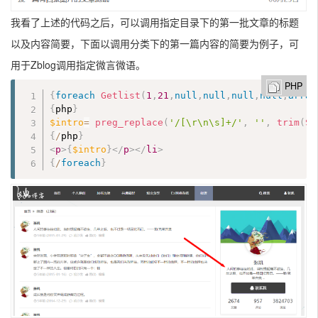
我看了上述的代码之后，可以调用指定目录下的第一批文章的标题
以及内容简要，下面以调用分类下的第一篇内容的简要为例子，可
用于Zblog调用指定微言微语。
PHP
{
foreach
Getlist
(
1
,
21
,
null
,
null
,
null
,
null
,
array
{
php
}
$intro
=
preg_replace
(
'/[\r\n\s]+/'
,
''
,
trim
(
Su
{
/
php
}
<
p
>
{
$intro
}
</
p
>
</
li
>
{
/
foreach
}