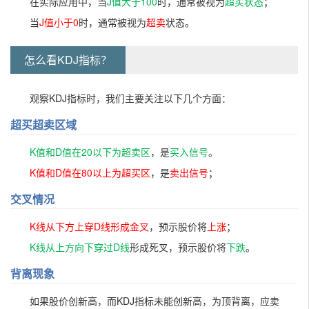
在实际应用中，当
J值大于100
时，通常被视为
超买状态
；
当
J值小于0
时，通常被视为
超卖
状态。
怎么看KDJ指标？
观察KDJ指标时，我们主要关注以下几个方面：
超买超卖区域
K值和D值在20以下为超卖区
，是
买入信号
。
K值和D值在80以上为超买区
，是
卖出信号
；
交叉情况
K线从下方上穿D线形成金叉
，预示股价将
上涨
；
K线从上方向下穿过D线
形成死叉，预示股价将
下跌
。
背离现象
如果股价创新高，而KDJ指标未能创新高，为顶背离，应卖