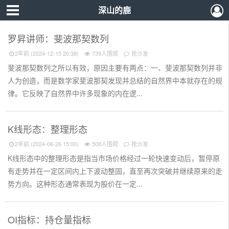
深山的鹿
罗昇讲师：斐波那契数列
2年前 (2024-12-15 20:38)
739人围观
抢沙发
斐波那契数列之所以有效，原因主要有两点：一、斐波那契数列并非
人为创造，而是数学家斐波那契发现并总结的自然界中本就存在的规
律。它反映了自然界中许多现象的内在逻...
K线形态：整理形态
2年前 (2024-06-26 15:00)
508人围观
抢沙发
K线形态中的整理形态是指当市场价格经过一轮快速变动后，暂停原
有走势并在一定区间内上下波动整固，直至再次突破并继续原来的走
势方向。这种形态通常表现为股价在一定...
OI指标：持仓量指标