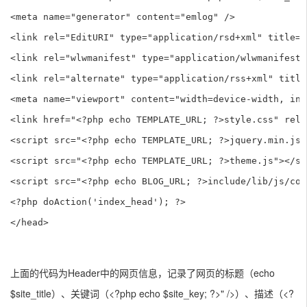
<meta name="generator" content="emlog" />

<link rel="EditURI" type="application/rsd+xml" title="
<link rel="wlwmanifest" type="application/wlwmanifest+
<link rel="alternate" type="application/rss+xml" title
<meta name="viewport" content="width=device-width, ini
<link href="<?php echo TEMPLATE_URL; ?>style.css" rel=
<script src="<?php echo TEMPLATE_URL; ?>jquery.min.js"
<script src="<?php echo TEMPLATE_URL; ?>theme.js"></scr
<script src="<?php echo BLOG_URL; ?>include/lib/js/com
<?php doAction('index_head'); ?>

</head>
上面的代码为Header中的网页信息，记录了网页的标题（echo
$site_title）、关键词（<?php echo $site_key; ?>" />）、描述（<?