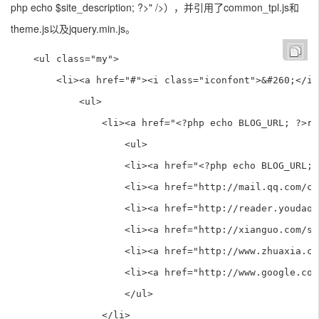
php echo $site_description; ?>" />），并引用了common_tpl.js和
theme.js以及jquery.min.js。
    <ul class="my">

        <li><a href="#"><i class="iconfont">&#260;</i
            <ul>

                <li><a href="<?php echo BLOG_URL; ?>rs
                    <ul>

                    <li><a href="<?php echo BLOG_URL; 
                    <li><a href="http://mail.qq.com/c
                    <li><a href="http://reader.youdao
                    <li><a href="http://xianguo.com/s
                    <li><a href="http://www.zhuaxia.c
                    <li><a href="http://www.google.co
                    </ul>

                </li>
