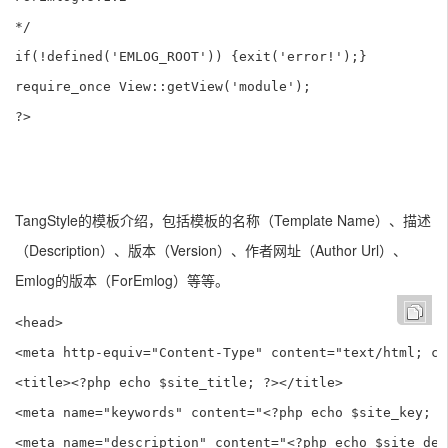
*/

if(!defined('EMLOG_ROOT')) {exit('error!');}

require_once View::getView('module');

?>
TangStyle的模板介绍，包括模板的名称（Template Name）、描述
（Description）、版本（Version）、作者网址（Author Url）、
Emlog的版本（ForEmlog）等等。
<head>

<meta http-equiv="Content-Type" content="text/html; ch
<title><?php echo $site_title; ?></title>

<meta name="keywords" content="<?php echo $site_key; ?>
<meta name="description" content="<?php echo $site_des