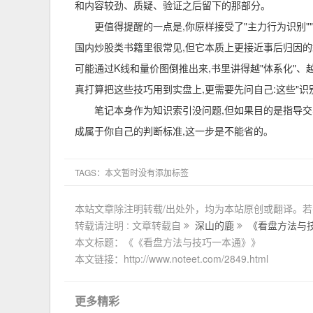
和内容较劲、质疑、验证之后留下的那部分。
更值得提醒的一点是,你原样接受了"主力行为识别"
国内炒股类书籍里很常见,但它本质上更接近事后归因的
可能通过K线和量价图倒推出来,书里讲得越"体系化"、
真打算把这些技巧用到实盘上,更需要先问自己:这些"识
笔记本身作为知识索引没问题,但如果目的是指导交
成属于你自己的判断标准,这一步是不能省的。
TAGS：本文暂时没有添加标签
本站文章除注明转载/出处外，均为本站原创或翻译。
转载请注明 : 文章转载自
深山的鹿
《看盘方法与
本文标题：《《看盘方法与技巧一本通》》
本文链接：http://www.noteet.com/2849.html
更多精彩