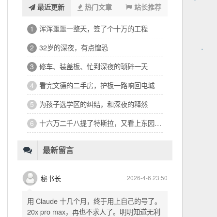
最近更新
热门文章
站长推荐
浑浑噩噩一整天，签了个十万的工程
1
32岁的深夜，有点惶恐
2
修车、装盖板、忙到深夜的琐碎一天
3
看完文德的二手房，护板一路响回电城
4
为孩子选学区的纠结，和深夜的释然
5
十六万二千八提了特斯拉，又看上东园公馆
6
最新留言
秘书长
2026-4-6 23:50
用 Claude 十几个月，终于用上自己的号了。
20x pro max，再也不求人了。明明知道无利