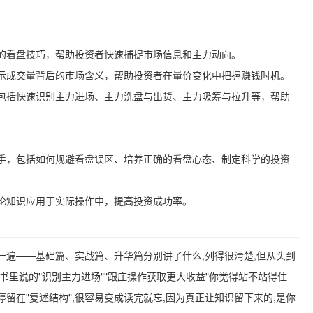
的看盘技巧，帮助投资者快速捕捉市场信息和主力动向。
示成交量背后的市场含义，帮助投资者在量价变化中把握赚钱时机。
包括快速识别主力进场、主力洗盘与出货、主力吸筹与拉升等，帮助
手，包括如何规避看盘误区、培养正确的看盘心态、制定科学的投资
论知识应用于实际操作中，提高投资成功率。
一遍——基础篇、实战篇、升华篇分别讲了什么,列得很清楚,但从头到
书里说的"识别主力进场""跟庄操作获取更大收益"你觉得站不站得住
留在"复述结构",很容易变成读完就忘,因为真正让知识留下来的,是你