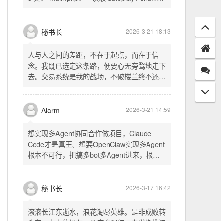
配置项 - 保存时写入这两个配置 - 表单中新增
一行两个复选框（自动播放音乐 / 默认随机播
放），带配套 CSS track.php： - 在 var
秘书长
2026-3-21 18:13
playlist = [...] 后面输出 _p4zAutoplay 和
_p4zShuffle 两个 JS 变量 script.js： -
人与人之间的差距，不在于起点，而在于信
autoplay 从后端变量读取，不再硬编码 false
念。我既已选定这条路，便要心无旁骛地走下
- shuffle 后台开启时强制随机，否则走
去。交易系统是我的战场，不破楼兰终不还。
localStorage 用户偏好
一切桎梏，皆为浮云；一切杂念，皆可舍弃。
唯有目标，不可动摇。
Alarm
2026-3-21 14:59
想实现多Agent协同合作做项目，Claude
Code才是真王。想要OpenClaw实现多Agent
根本不可行，把搞多bot多Agent进来，根本
就是给opus画蛇添足。
秘书长
2026-3-17 16:42
滚滚长江东逝水，浪花淘尽英雄。是非成败转