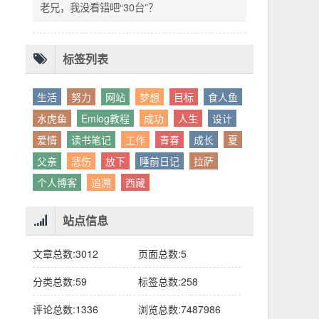
别人眼中的应该。这句话不是安慰，是提醒：
老兄，我没看错吧“30台”？
你的人生，不需要复刻任何人的轨迹。
标签列表
生活
努力
网站
梦想
目标
食人鱼
水虎鱼
Emlog教程
成功
人生
设计
爱情
读书笔记
工作
青春
成长
夏
父亲
悲伤
放下
睡前日记
拉萨
个人博客
追溯
西藏
站点信息
文章总数:3012
页面总数:5
分类总数:59
标签总数:258
评论总数:1336
浏览总数:7487986