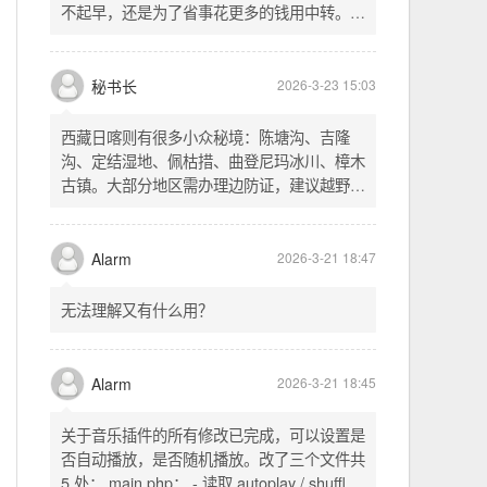
不起早，还是为了省事花更多的钱用中转。链
式代理两层梯子上美国家庭静态 ip 登号，
SSH 用 gost 做 HTTP+SOCKS 转换才能用
多 Agent。配置麻烦了点，设定好了后直接任
秘书长
2026-3-23 15:03
意 IP 进行 SSH 登录。畅用，值得纪念。
西藏日喀则有很多小众秘境：陈塘沟、吉隆
沟、定结湿地、佩枯措、曲登尼玛冰川、樟木
古镇。大部分地区需办理边防证，建议越野
车，最佳季节 5-10 月。从日喀则出发可陆路
经吉隆口岸前往加德满都，沿途风景绝美。
Alarm
2026-3-21 18:47
无法理解又有什么用？
Alarm
2026-3-21 18:45
关于音乐插件的所有修改已完成，可以设置是
否自动播放，是否随机播放。改了三个文件共
5 处： main.php： - 读取 autoplay / shuffle