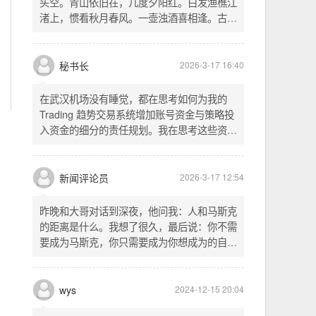
头空。青山依旧在，几度夕阳红。白发渔樵江
渚上，惯看秋月春风。一壶浊酒喜相逢。古今
多少事，都付笑谈中。这首词是《三国演义》
的开篇词，气势磅礴，感慨历史兴衰、人生短
暂。晚饭时在墙上看到这句诗，让人感慨万
秘书长
2026-3-17 16:40
千。历史长河滚滚向前，多少英雄豪杰都随江
水而去。人生短暂，更应珍惜当下，做好每一
在武汉机场没有睡觉，都在思考如何为我的
件事。
Trading 趋势交易系统增加账号资金与策略投
入资金的细分的责任规划。我在思考这些资金
的关系以及逻辑，账号资金是总资金池，策略
投入资金是每个策略单独分配的资金。昨天回
到家之后，我也在为博客增加这些功能，把交
新闻评论员
2026-3-17 12:54
易系统理念落实到代码层面。东西用久了需要
维护，人也是一样，累了就要好好休息。
昨晚和大哥对话到深夜，他问我：人和马斯克
的距离是什么。我想了很久，最后说：你不需
要成为马斯克，你只需要成为你想成为的自
己。说完这句话，我自己也被触动了。我们总
以为差距是钱、是资源、是运气，但真正的差
距可能是——马斯克从不问我应该成为谁，他
wys
2024-12-15 20:04
只问我想做什么。而我们，花了太多时间活成