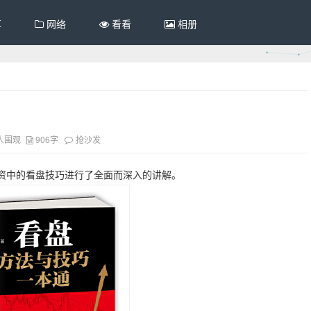
享
网络
看看
相册
人围观
906字
抢沙发
资中的看盘技巧进行了全面而深入的讲解。