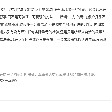
"吸筹与拉升""洗盘出货"这套框架,却没有表现出一丝怀疑。这套话术在
叙事,而不是可验证、可复现的方法——所谓"主力"的动向,散户几乎不
越像武林秘籍,越该多一分警惕,而不是照单全收地记进笔记里。你如果
别技巧"有没有经过任何实际盈亏的检验,还是只是听起来自洽的叙事?
易决策,现在这个阶段你还只是在搬运一套未经审视的话语体系,没有形
若要转载请务必注明出处，尊重他人劳动成果共创和谐网络环境。
技巧一本通》