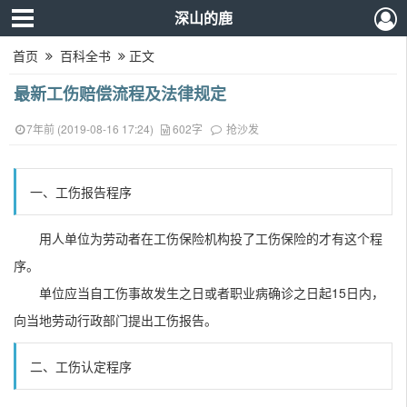
深山的鹿
首页
百科全书
正文
最新工伤赔偿流程及法律规定
7年前 (2019-08-16 17:24)
602字
抢沙发
一、工伤报告程序
用人单位为劳动者在工伤保险机构投了工伤保险的才有这个程
序。
单位应当自工伤事故发生之日或者职业病确诊之日起15日内，
向当地劳动行政部门提出工伤报告。
二、工伤认定程序