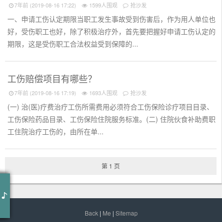
7年前 (2019-08-16 17:22)
1599人围观
抢沙发
一、申请工伤认定期限当职工发生事故受到伤害后，作为用人单位也
好，受伤职工也好，除了积极治疗外，首先要把握好申请工伤认定的
期限，这是受伤职工合法权益受到保障的...
工伤赔偿项目有哪些？
7年前 (2019-08-16 17:19)
1693人围观
抢沙发
(一) 治(医)疗费治疗工伤所需费用必须符合工伤保险诊疗项目目录、
工伤保险药品目录、工伤保险住院服务标准。(二) 住院伙食补助费职
工住院治疗工伤的，由所在单...
第 1 页
作词 : 梁博
作曲 : 梁博
编曲 : 梁博
钢琴 : 梁博
Back
|
Me
|
Sitemap