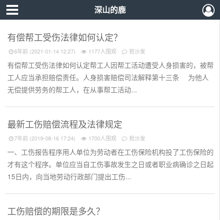
深山的鹿
有偿帮工受伤法律如何认定？
6年前 (2021-01-14 12:27)
1177人围观
抢沙发
有偿帮工受伤法律如何认定帮工人因帮工活动遭受人身损害的，被帮
工人应当承担赔偿责任。人身损害赔偿司法解释第十三条 为他人
无偿提供劳务的帮工人，在从事帮工活动...
最新工伤赔偿流程及法律规定
7年前 (2019-08-16 17:24)
1700人围观
抢沙发
一、工伤报告程序用人单位为劳动者在工伤保险机构投了工伤保险的
才有这个程序。单位应当自工伤事故发生之日或者职业病确诊之日起
15日内，向当地劳动行政部门提出工伤...
工伤赔偿的期限是多久？