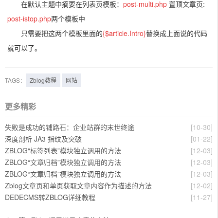
在默认主题中摘要在列表页模板：
post-multi.php
置顶文章页:
post-istop.php
两个模板中
只需要把这两个模板里面的
{$article.Intro}
替换成上面说的代码
就可以了。
TAGS：
Zblog教程
网站
更多精彩
失败是成功的铺路石：企业站群的末世终途
[10-30]
深度剖析 JA3 指纹及突破
[01-22]
ZBLOG“标签列表”模块独立调用的方法
[12-03]
ZBLOG“文章归档”模块独立调用的方法
[12-03]
ZBLOG“文章归档”模块独立调用的方法
[12-03]
Zblog文章页和单页获取文章内容作为描述的方法
[12-02]
DEDECMS转ZBLOG详细教程
[11-27]