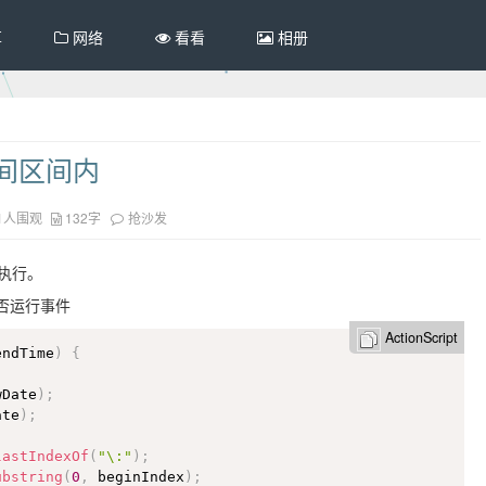
享
网络
看看
相册
间区间内
1人围观
132字
抢沙发
执行。
否运行事件
ActionScript
endTime
)
{
wDate
)
;
ate
)
;
lastIndexOf
(
"\:"
)
;
ubstring
(
0
,
 beginIndex
)
;