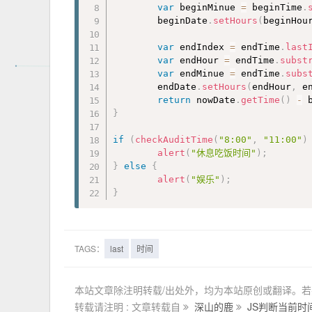
var
 beginMinue 
=
 beginTime
.
		beginDate
.
setHours
(
beginHou
var
 endIndex 
=
 endTime
.
last
var
 endHour 
=
 endTime
.
subst
var
 endMinue 
=
 endTime
.
subs
		endDate
.
setHours
(
endHour
,
 e
return
 nowDate
.
getTime
(
)
-
 
}
if
(
checkAuditTime
(
"8:00"
,
"11:00"
)
alert
(
"休息吃饭时间"
)
;
}
else
{
alert
(
"娱乐"
)
;
}
TAGS：
last
时间
本站文章除注明转载/出处外，均为本站原创或翻译。
转载请注明 : 文章转载自
深山的鹿
JS判断当前