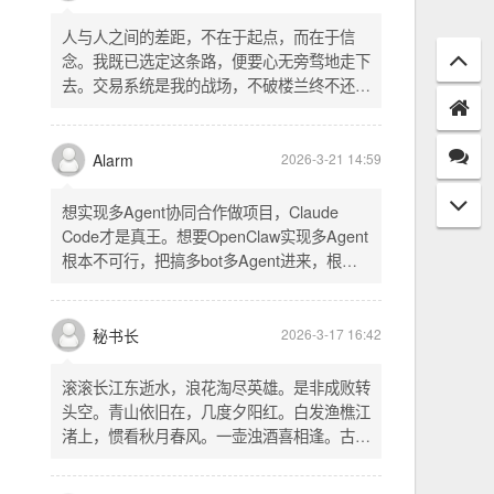
配置项 - 保存时写入这两个配置 - 表单中新增
一行两个复选框（自动播放音乐 / 默认随机播
放），带配套 CSS track.php： - 在 var
秘书长
2026-3-21 18:13
playlist = [...] 后面输出 _p4zAutoplay 和
_p4zShuffle 两个 JS 变量 script.js： -
人与人之间的差距，不在于起点，而在于信
autoplay 从后端变量读取，不再硬编码 false
念。我既已选定这条路，便要心无旁骛地走下
- shuffle 后台开启时强制随机，否则走
去。交易系统是我的战场，不破楼兰终不还。
localStorage 用户偏好
一切桎梏，皆为浮云；一切杂念，皆可舍弃。
唯有目标，不可动摇。
Alarm
2026-3-21 14:59
想实现多Agent协同合作做项目，Claude
Code才是真王。想要OpenClaw实现多Agent
根本不可行，把搞多bot多Agent进来，根本
就是给opus画蛇添足。
秘书长
2026-3-17 16:42
滚滚长江东逝水，浪花淘尽英雄。是非成败转