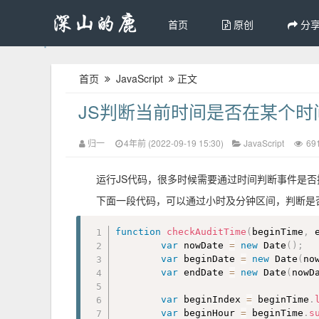
首页
原创
分
首页
JavaScript
正文
JS判断当前时间是否在某个时
归一
4年前 (2022-09-19 15:30)
JavaScript
69
运行JS代码，很多时候需要通过时间判断事件是否
下面一段代码，可以通过小时及分钟区间，判断是
function
checkAuditTime
(
beginTime
,
 
var
 nowDate 
=
new
Date
(
)
;
var
 beginDate 
=
new
Date
(
no
var
 endDate 
=
new
Date
(
nowD
var
 beginIndex 
=
 beginTime
.
var
 beginHour 
=
 beginTime
.
s