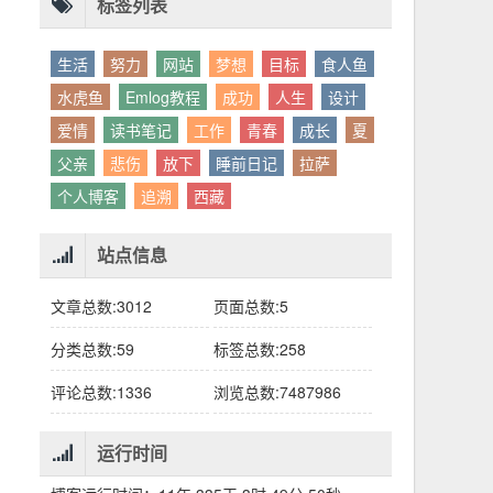
别人眼中的应该。这句话不是安慰，是提醒：
老兄，我没看错吧“30台”？
你的人生，不需要复刻任何人的轨迹。
标签列表
生活
努力
网站
梦想
目标
食人鱼
水虎鱼
Emlog教程
成功
人生
设计
爱情
读书笔记
工作
青春
成长
夏
父亲
悲伤
放下
睡前日记
拉萨
个人博客
追溯
西藏
站点信息
文章总数:3012
页面总数:5
分类总数:59
标签总数:258
评论总数:1336
浏览总数:7487986