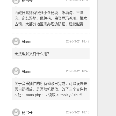
不起早，还是为了省事花更多的钱用中转。链
式代理两层梯子上美国家庭静态 ip 登号，
SSH 用 gost 做 HTTP+SOCKS 转换才能用
多 Agent。配置麻烦了点，设定好了后直接任
秘书长
2026-3-23 15:03
意 IP 进行 SSH 登录。畅用，值得纪念。
西藏日喀则有很多小众秘境：陈塘沟、吉隆
沟、定结湿地、佩枯措、曲登尼玛冰川、樟木
古镇。大部分地区需办理边防证，建议越野
车，最佳季节 5-10 月。从日喀则出发可陆路
经吉隆口岸前往加德满都，沿途风景绝美。
Alarm
2026-3-21 18:47
无法理解又有什么用？
Alarm
2026-3-21 18:45
关于音乐插件的所有修改已完成，可以设置是
否自动播放，是否随机播放。改了三个文件共
5 处： main.php： - 读取 autoplay / shuffle