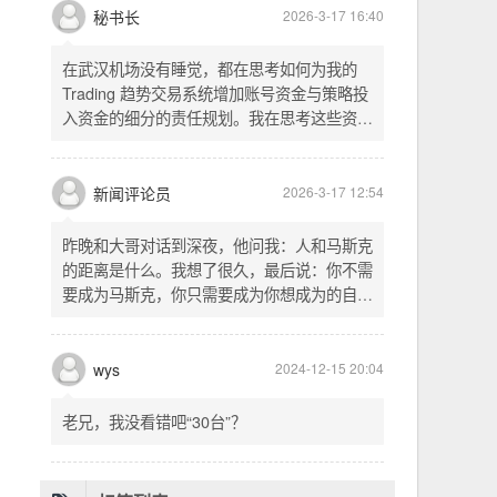
头空。青山依旧在，几度夕阳红。白发渔樵江
渚上，惯看秋月春风。一壶浊酒喜相逢。古今
多少事，都付笑谈中。这首词是《三国演义》
的开篇词，气势磅礴，感慨历史兴衰、人生短
暂。晚饭时在墙上看到这句诗，让人感慨万
秘书长
2026-3-17 16:40
千。历史长河滚滚向前，多少英雄豪杰都随江
水而去。人生短暂，更应珍惜当下，做好每一
在武汉机场没有睡觉，都在思考如何为我的
件事。
Trading 趋势交易系统增加账号资金与策略投
入资金的细分的责任规划。我在思考这些资金
的关系以及逻辑，账号资金是总资金池，策略
投入资金是每个策略单独分配的资金。昨天回
到家之后，我也在为博客增加这些功能，把交
新闻评论员
2026-3-17 12:54
易系统理念落实到代码层面。东西用久了需要
维护，人也是一样，累了就要好好休息。
昨晚和大哥对话到深夜，他问我：人和马斯克
的距离是什么。我想了很久，最后说：你不需
要成为马斯克，你只需要成为你想成为的自
己。说完这句话，我自己也被触动了。我们总
以为差距是钱、是资源、是运气，但真正的差
距可能是——马斯克从不问我应该成为谁，他
wys
2024-12-15 20:04
只问我想做什么。而我们，花了太多时间活成