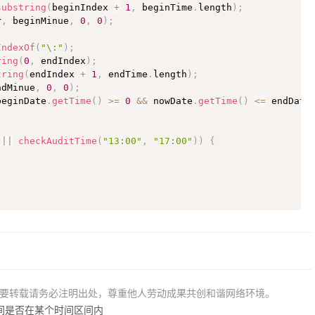
substring
(
beginIndex 
+
1
,
 beginTime
.
length
)
;
r
,
 beginMinue
,
0
,
0
)
;
IndexOf
(
"\:"
)
;
ring
(
0
,
 endIndex
)
;
tring
(
endIndex 
+
1
,
 endTime
.
length
)
;
ndMinue
,
0
,
0
)
;
beginDate
.
getTime
(
)
>=
0
&&
 nowDate
.
getTime
(
)
<=
 endDate
||
checkAuditTime
(
"13:00"
,
"17:00"
)
)
{
若要转载请务必注明出处，尊重他人劳动成果共创和谐网络环境。
时间是否在某个时间区间内