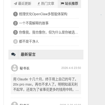
最近更新
热门文章
站长推荐
浑浑噩噩一整天，签了个十万的工程
1
32岁的深夜，有点惶恐
2
修车、装盖板、忙到深夜的琐碎一天
3
看完文德的二手房，护板一路响回电城
4
为孩子选学区的纠结，和深夜的释然
5
十六万二千八提了特斯拉，又看上东园公馆
6
最新留言
秘书长
2026-4-6 23:50
用 Claude 十几个月，终于用上自己的号了。
20x pro max，再也不求人了。明明知道无利