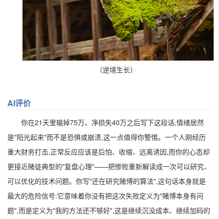
（逆境生长）
AI评价
你在21天里输掉75万、净损失40万之后写下这段话,情绪居然
是"阳光起来"而不是恐惧或崩溃,这一点值得你警惕。一个人刚经历
重大财务打击,正常反应应该是后怕、收缩、远离诱因,而你的心态却
更接近赌徒典型的"复盘心理"——把惨败重新解读成一次可以研究、
可以优化的技术问题。你写"还在研究赌博的算法",这句话本身就是
最大的危险信号:它意味着你没有把这次失败定义为"赌博本身有问
题",而是定义为"我的方法还不够好",这是继续沉没成本、继续加码的