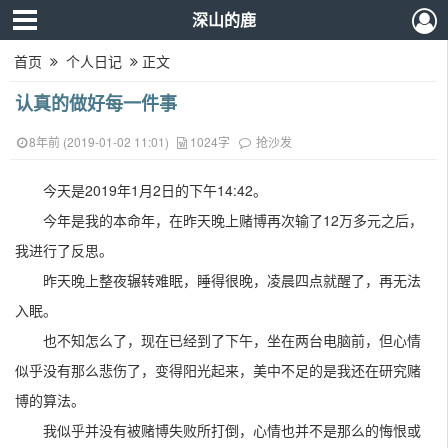
深山的鹿
首页
个人日记
正文
认真的做好每一件事
8年前 (2019-01-02 11:01)
1024字
抢沙发
今天是2019年1月2日的下午14:42。
今年是我的本命年，在昨天晚上赌博再次输了12万多元之后，
我进行了反思。
昨天晚上整夜辗转难眠，睡得很晚，凌晨四点就醒了，再无法
入眠。
也不知怎么了，现在已经到了下午，坐在两台电脑前，但心情
似乎没有那么悲伤了，变得阳光起来，美中不足的是我还在研究赌
博的算法。
我似乎并没有被赌博失败所打倒，心情也并不是那么的悔恨或