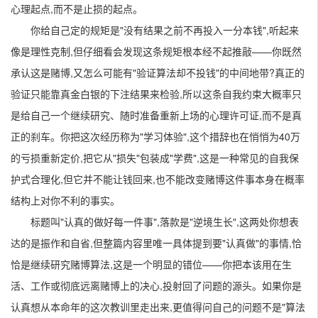
心理起点,而不是止损的起点。
你给自己定的规矩是"没有结果之前不再投入一分本钱",听起来
像是理性克制,但仔细看会发现这条规矩根本经不起推敲——你既然
承认这是赌博,又怎么可能有"验证算法却不投钱"的中间地带?真正的
验证只能靠真金白银的下注结果来检验,所以这条自我约束大概率只
是给自己一个继续研究、随时准备重新上场的心理许可证,而不是真
正的刹车。你把这次经历称为"学习体验",这个措辞也在悄悄为40万
的亏损重新定价,把它从"损失"包装成"学费",这是一种常见的自我保
护式合理化,但它并不能让钱回来,也不能改变赌博这件事本身在概率
结构上对你不利的事实。
标题叫"认真的做好每一件事",落款是"逆境生长",这两处你想表
达的是振作和自省,但整篇内容里唯一具体提到要"认真做"的事情,恰
恰是继续研究赌博算法,这是一个明显的错位——你把本该用在生
活、工作或彻底远离赌博上的决心,投射回了问题的源头。如果你是
认真想从本命年的这次教训里走出来,更值得问自己的问题不是"算法