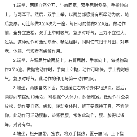
1.端坐，两腿自然分开，与肩同宽，双手屈肘侧举，手指伸向
上，与两耳平。然后，双手上举，以两肋部感觉有所牵动为度，随
后复原。可连续做3至5次为一遍，每日可酌情做3至5遍。做动作
前，全身宜放松。双手上举时吸气，复原时呼气，且力不宜过大、
过猛。这种动作可活动筋骨、畅达经脉，同时使气归于丹田，对年
老、体弱、气短者有缓解作用。
2.端坐，左臂屈肘放两腿上，右臂屈肘，手掌向上，做抛物动
作3至5遍。做抛物动作时，手向上空抛，动作可略快，手上抛时吸
气，复原时呼气。此动作的作用与第一动作相同。
3.端坐，两腿自然下垂，先缓缓左右转动身体3至5次。然后，
两脚向前摆动10余次，可根据个人体力，酌情增减。做动作时全身
放松，动作要自然、缓和，转动身体时，躯干要保持正直，不宜俯
仰。此动作可活动腰膝，益肾强腰，常练此动作，腰、膝得以锻
炼，对肾有益。
4.端坐，松开腰带，宽衣，将双手搓热，置于腰间，上下搓