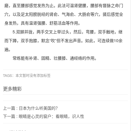
磨，直至腰部感觉发热为止。此法可温肾健腰，腰部有督脉之命门
穴，以及足太阳膀胱经的肾俞、气海俞、大肠俞等穴，搓后感觉全
身发热，具有温肾强腰、舒筋活血等作用。
5.双脚并拢，两手交叉上举过头，然后，弯腰，双手触地，继
而下蹲，双手抱膝，默念“吹”但不发出声音。如此，可连续做10余
遍。
常练能有补肾、固精、壮腰膝、通经络的作用。
TAGS：本文暂时没有添加标签
更多精彩
上一篇 :
日本为什么听美国的？
下一篇 :
眼睛是心灵的窗户：看眼睛，识人性