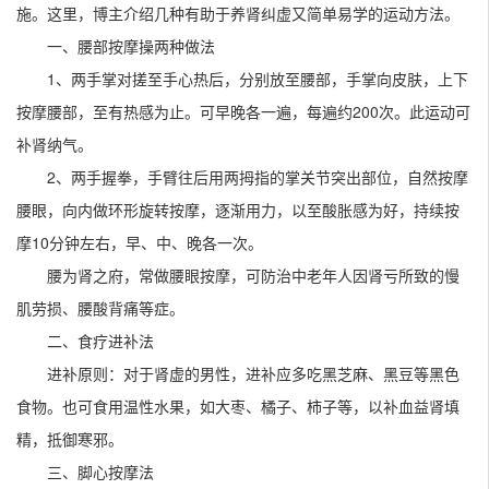
施。这里，博主介绍几种有助于养肾纠虚又简单易学的运动方法。
一、腰部按摩操两种做法
1、两手掌对搓至手心热后，分别放至腰部，手掌向皮肤，上下
按摩腰部，至有热感为止。可早晚各一遍，每遍约200次。此运动可
补肾纳气。
2、两手握拳，手臂往后用两拇指的掌关节突出部位，自然按摩
腰眼，向内做环形旋转按摩，逐渐用力，以至酸胀感为好，持续按
摩10分钟左右，早、中、晚各一次。
腰为肾之府，常做腰眼按摩，可防治中老年人因肾亏所致的慢
肌劳损、腰酸背痛等症。
二、食疗进补法
进补原则：对于肾虚的男性，进补应多吃黑芝麻、黑豆等黑色
食物。也可食用温性水果，如大枣、橘子、柿子等，以补血益肾填
精，抵御寒邪。
三、脚心按摩法