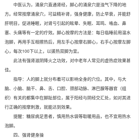
中医认为，涌泉穴直通肾经，脚心的涌泉穴是浊气下降的地
方。经常按摩涌泉穴，可益精补肾，强身健康，防止早衰，并能舒
肝明目，促进睡眠，对肾亏引起的眩晕、失眠、耳鸣、咯血、鼻
塞、头痛等有一定的疗效。脚心按摩的方法是：每日临睡前用温水
泡脚，再用手互相擦热后，用左手心按摩右脚心，右手心按摩左脚
心，每次100下以上，以搓热双脚为宜。
此法有强肾滋阴降火之功效，对中老年人常见的虚热症效果甚
佳。
指导：人的脚上就分布着可以影响全身的穴位。其中，与大
脑、小脑、脑干、鼻、舌、口腔、颈部动脉、淋巴腺等器官（组
织）有关的都集中在脚趾部位，属于阳经与阴经交汇处，如对其进
行正确的按摩刺激，就能达到效果。
提醒：糖尿病足患者，慎用热水袋等取暖用品，也不宜用热水
泡脚。
四、强肾健身操