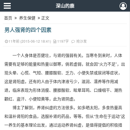
深山的鹿
首页
养生保健
正文
男人强肾的四个因素
11年前 (2015-06-12 18:41)
1197字
抢沙发
一个人身体是否健壮，与肾的强弱有关。当寒冬到来时，人体
需要有足够的能量和热量以御寒，倘若虚弱，就会因“火力不足”，出
现头晕、心慌、气短、腰膝酸软、乏力、小便失禁或尿闭等症状，
这是肾阳虚。还有的人由于体内津液亏少，滋润、濡养等作用减
退，临床表现为形体消瘦、腰膝酸软、眩晕耳鸣、口燥咽干、潮热
颧红、盗汗、小便短黄等，此为肾阴虚。
博主了解到，养肾纠虚的方法很多。如多晒太阳，多食热量高
和温补肾阳的食品，选服补肾的药品，等等。但从“生命在于运动”这
一养生的基本理论出发，通过运动养肾纠虚，是值得提倡的积极措